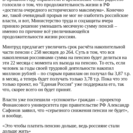
голосили о том, что продолжительность жизни в РФ
«достигла очередного исторического максимума». Конечно
же, такой очевидный прорыв не мог не озаботить российские
власти, и вот, Министерство труда и соцзащиты вчера
приняло решение уменьшить месячную сумму пенсий –
именно по причине всё увеличивающейся
продолжительности жизни россиян.
Минтруд предлагает увеличить срок расчёта накопительной
части пенсии с 258 месяцев до 264. Суть в том, что вся
накопленная россиянами сумма на пенсию будет делиться на
эти 22 месяца с момента их выхода на пенсию. То есть, если
человек за годы своей трудовой деятельности накопил
миллион рублей – по старым правилам он получал бы 3,87 т.р.
в месяц, а теперь будет получать только 3,78 т.р. Пока что это
только проект, но "Единая Россия" уже поддержала его, так
что, скорее всего он будет принят.
Власти уже поспешили «успокоить» граждан – проректор
Финансового университета при правительстве РФ Александр
Сафонов заявил, что «серьезного снижения пенсии не будет»,
и вообще,
«Это чтобы платить пенсию дольше, ведь россияне стали
дольше жить»