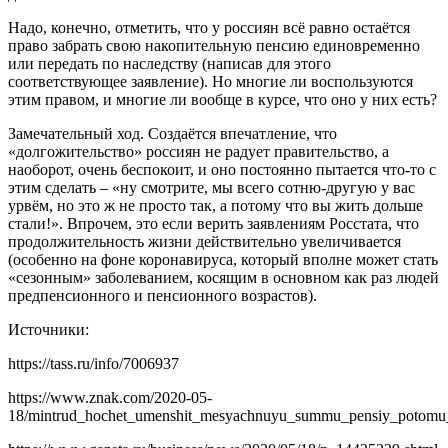
Надо, конечно, отметить, что у россиян всё равно остаётся
право забрать свою накопительную пенсию единовременно
или передать по наследству (написав для этого
соответствующее заявление). Но многие ли воспользуются
этим правом, и многие ли вообще в курсе, что оно у них есть?
Замечательный ход. Создаётся впечатление, что
«долгожительство» россиян не радует правительство, а
наоборот, очень беспокоит, и оно постоянно пытается что-то с
этим сделать – «ну смотрите, мы всего сотню-другую у вас
урвём, но это ж не просто так, а потому что вы жить дольше
стали!». Впрочем, это если верить заявлениям Росстата, что
продолжительность жизни действительно увеличивается
(особенно на фоне коронавируса, который вполне может стать
«сезонным» заболеванием, косящим в основном как раз людей
предпенсионного и пенсионного возрастов).
Источники:
https://tass.ru/info/7006937
https://www.znak.com/2020-05-
18/mintrud_hochet_umenshit_mesyachnuyu_summu_pensiy_potomu_ch