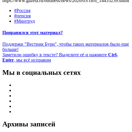
https://www.gazeta.ru/business/news/2020/05/18/n_14435239.shtml
#Россия
#пенсия
#Минтруд
Понравился этот материал?
Поддержи "Вестник Бури", чтобы таких материалов было еще
больше!
Заметили ошибку в тексте? Выделите её и нажмите
Ctrl-
Enter
, мы всё исправим
Мы в социальных сетях
Архивы записей