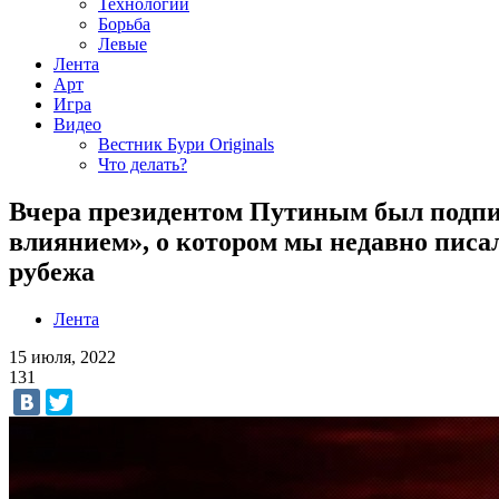
Технологии
Борьба
Левые
Лента
Арт
Игра
Видео
Вестник Бури Originals
Что делать?
Вчера президентом Путиным был подпис
влиянием», о котором мы недавно писал
рубежа
Лента
15 июля, 2022
131