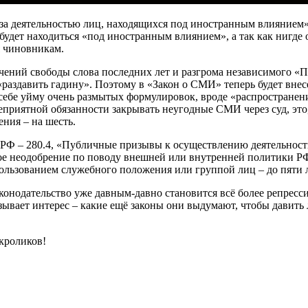
за деятельностью лиц, находящихся под иностранным влиянием»
 будет находиться «под иностранным влиянием», а так как нигде 
я чиновникам.
ичений свободы слова последних лет и разгрома независимого 
«раздавить гадину». Поэтому в «Закон о СМИ» теперь будет внес
 себе уйму очень размытых формулировок, вроде «распростране
еприятной обязанности закрывать неугодные СМИ через суд, это
ния – на шесть.
а РФ – 280.4, «Публичные призывы к осуществлению деятельност
ое неодобрение по поводу внешней или внутренней политики РФ.
пользованием служебного положения или группой лиц – до пяти 
законодательство уже давным-давно становится всё более репрес
вызывает интерес – какие ещё законы они выдумают, чтобы давить 
 кроликов!