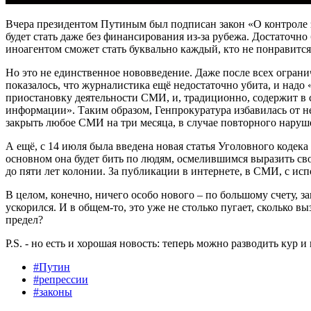
Вчера президентом Путиным был подписан закон «О контроле 
будет стать даже без финансирования из-за рубежа. Достаточно
иноагентом сможет стать буквально каждый, кто не понравитс
Но это не единственное нововведение. Даже после всех огран
показалось, что журналистика ещё недостаточно убита, и надо 
приостановку деятельности СМИ, и, традиционно, содержит в
информации». Таким образом, Генпрокуратура избавилась от н
закрыть любое СМИ на три месяца, в случае повторного наруше
А ещё, с 14 июля была введена новая статья Уголовного кодек
основном она будет бить по людям, осмелившимся выразить св
до пяти лет колонии. За публикации в интернете, в СМИ, с ис
В целом, конечно, ничего особо нового – по большому счету, 
ускорился. И в общем-то, это уже не столько пугает, сколько 
предел?
P.S. - но есть и хорошая новость: теперь можно разводить кур и
#Путин
#репрессии
#законы