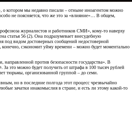
, о котором мы недавно писали – отныне иноагентом можно
особо не поясняется, что же это за «влияние»… В общем,
«Профсоюза журналистов и работников СМИ», кому-то наверху
ена статья 56 (2). Она подразумевает внесудебную
ния под видом достоверных сообщений недостоверной
, конечно, сэкономит уйму времени – можно будет моментально
и, направленной против безопасности государства». В
 За это можно будет получить от штрафа в 100 тысяч рублей
лет тюрьмы, организованной группой – до семи.
сивным, но в последние полгода этот процесс чрезвычайно
любые зачатки инакомыслия в стране, и есть ли этому какой-то