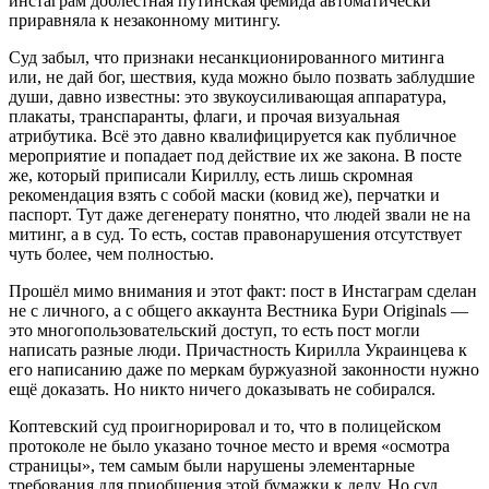
инстаграм доблестная путинская фемида автоматически
приравняла к незаконному митингу.
Суд забыл, что признаки несанкционированного митинга
или, не дай бог, шествия, куда можно было позвать заблудшие
души, давно известны: это звукоусиливающая аппаратура,
плакаты, транспаранты, флаги, и прочая визуальная
атрибутика. Всё это давно квалифицируется как публичное
мероприятие и попадает под действие их же закона. В посте
же, который приписали Кириллу, есть лишь скромная
рекомендация взять с собой маски (ковид же), перчатки и
паспорт. Тут даже дегенерату понятно, что людей звали не на
митинг, а в суд. То есть, состав правонарушения отсутствует
чуть более, чем полностью.
Прошёл мимо внимания и этот факт: пост в Инстаграм сделан
не с личного, а с общего аккаунта Вестника Бури Originals —
это многопользовательский доступ, то есть пост могли
написать разные люди. Причастность Кирилла Украинцева к
его написанию даже по меркам буржуазной законности нужно
ещё доказать. Но никто ничего доказывать не собирался.
Коптевский суд проигнорировал и то, что в полицейском
протоколе не было указано точное место и время «осмотра
страницы», тем самым были нарушены элементарные
требования для приобщения этой бумажки к делу. Но суд