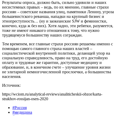
Результаты опроса, должно быть, сильно удивили и наших
несистемных правых – ведь, по их мнению, главные страхи
россиян – советские названия улиц, памятники Ленину, угроза
большевистского реванша, нападки на крупный бизнес и
этнопреступность… (ну и заокеанские SJW и феминистки,
конечно, куда ж без них). Хотя ладно, эти ребятки, разумеется,
тоже не имеют никакого отношения к тому, что нужно
трудящемуся большинству наших сограждан.
Тем временем, все главные страхи россиян решаемы именно с
помощью самого главного страха наших властей –
социалистической внутренней политики, делающей упор на
социальную справедливость, право на труд, его достойную
оплату и трудовые же гарантии, доступные медицину и
образование, и, в конечном счете – улучшение уровня жизни
не элитарной немногочисленной прослоечки, а большинства
населения.
Источник:
https://wciom.ru/analytical-reviews/analiticheskii-obzor/karta-
strakhov-rossijan-osen-2020
#Россия
#медицина