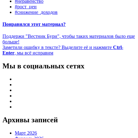
#неравенство
#рост_цен
#снижение_доходов
Понравился этот материал?
Поддержи "Вестник Бури", чтобы таких материалов было еще
больше!
Заметили ошибку в тексте? Выделите её и нажмите
Ctrl-
Enter
, мы всё исправим
Мы в социальных сетях
Архивы записей
Март 2026