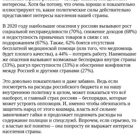
интересны. Хотя бы потому, что очень хорошо и показательно
иллюстрируют то, какие политические силы действительно
представляют интересы населения нашей страны.
В 2020 году наибольшие опасения у россиян вызывают рост
социальной несправедливости (70%), снижение доходов (68%)
и недоступность привычных товаров в связи с их
подорожанием (67%). Также, 62% боятся отсутствия
бесплатной медицинской помощи (или того, что медпомощь
будет плохого качества), а 44% – потерять работу. Наименьшие
же опасения вызывают возможные беспорядки внутри страны
(33%), разгул преступности (33%) и обострение конфликтов
между Россией и другими странами (27%).
Это довольно показательно и даже забавно. Ведь если
посмотреть на расходы российского бюджета и на нашу
внутреннюю политику в целом, может показаться что всё
наоборот, и главный страх россиян – беспорядки, которые
может устроить оппозиция. И, именно чтобы обезопасить и
защитить народ от этого кошмара, власть всё сильнее
завинчивает гайки и продолжает поднимать расходы на
содержание полиции и спецслужб. Впрочем, если серьезно, то
с властью всё понятно – она попросту не выражает интересы
населения страны.