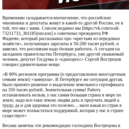
Временами складывается впечатление, что российские
чиновники и депутаты живут в какой-то другой России, не в
той, что мы с вами. Совсем недавно мы [https://vk.com/wall-
73211733_301185|писали] о советнике президента РФ
Фадееве, который рассказывал про «крестьян из передовых
хозяйств», получающих зарплаты в 50-200 тысяч рублей, и
заявлял, что россиянам надо больше работать. А сегодня на
заседании правительства Петербурга, уже другой уважаемый
человек, депутат Госдумы и «единоросс» Сергей Вострецов
говорил удивительные вещи:
«В 90% регионов программа [о предоставлении многодетным
семьям земли] «замерзла». В Петербурге же ситуация другая,
было принято решение о выделении земельного сертификата
на 350 тысяч рублей. Значительная сумма! Работу
останавливать нельзя, у нас самая большая страна в мире по
земле, надо все-таки землю людям дать и приучать людей к
труду, да и для здоровья это полезно… мало какая из стран в
мире может похвастаться поддержкой, которая у нас в стране
существует»
Весьма занятны эти рекомендации господина Вострецова в