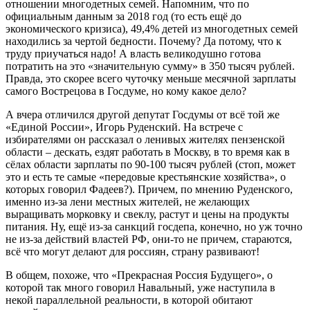
отношении многодетных семей. Напомним, что по
официальным данным за 2018 год (то есть ещё до
экономического кризиса), 49,4% детей из многодетных семей
находились за чертой бедности. Почему? Да потому, что к
труду приучаться надо! А власть великодушно готова
потратить на это «значительную сумму» в 350 тысяч рублей.
Правда, это скорее всего чуточку меньше месячной зарплаты
самого Вострецова в Госдуме, но кому какое дело?
А вчера отличился другой депутат Госдумы от всё той же
«Единой России», Игорь Руденский. На встрече с
избирателями он рассказал о ленивых жителях пензенской
области – дескать, ездят работать в Москву, в то время как в
сёлах области зарплаты по 90-100 тысяч рублей (стоп, может
это и есть те самые «передовые крестьянские хозяйства», о
которых говорил Фадеев?). Причем, по мнению Руденского,
именно из-за лени местных жителей, не желающих
выращивать морковку и свеклу, растут и цены на продукты
питания. Ну, ещё из-за санкций госдепа, конечно, но уж точно
не из-за действий властей РФ, они-то не причем, стараются,
всё что могут делают для россиян, страну развивают!
В общем, похоже, что «Прекрасная Россия Будущего», о
которой так много говорил Навальный, уже наступила в
некой параллельной реальности, в которой обитают