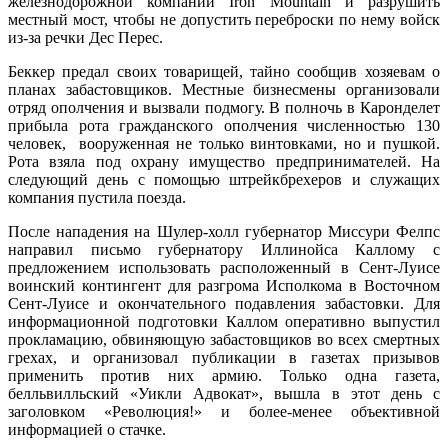
железнодорожной компании Iron Mountain и разрушить
местный мост, чтобы не допустить переброски по нему войск
из-за речки Дес Перес.
Беккер предал своих товарищей, тайно сообщив хозяевам о
планах забастовщиков. Местные бизнесмены организовали
отряд ополчения и вызвали подмогу. В полночь в Каронделет
прибыла рота гражданского ополчения численностью 130
человек, вооруженная не только винтовками, но и пушкой.
Рота взяла под охрану имущество предпринимателей. На
следующий день с помощью штрейкбрехеров и служащих
компания пустила поезда.
После нападения на Шулер-холл губернатор Миссури Фелпс
направил письмо губернатору Иллинойса Каллому с
предложением использовать расположенный в Сент-Луисе
воинский контингент для разгрома Исполкома в Восточном
Сент-Луисе и окончательного подавления забастовки. Для
информационной подготовки Каллом оперативно выпустил
прокламацию, обвиняющую забастовщиков во всех смертных
грехах, и организовал публикации в газетах призывов
применить против них армию. Только одна газета,
белльвилльский «Уикли Адвокат», вышла в этот день с
заголовком «Революция!» и более-менее объективной
информацией о стачке.