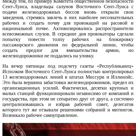
Между тем, по примеру Комитета общественной безопасности
Сент-Луиса, владельцы салунов Восточного Сент-Луиса с
подачи железнодорожных боссов вновь открыли свои
заведения, стремясь завлечь в них наиболее несознательных
рабочих и создать почву для провокаций на расовой и
национальной почве. Активизировались распространители
всевозможных слухов. В середине дня провокаторы сделали
попытку повести толпу рабочих на блокировку
пассажирского движения по федеральной линии, чтобы
создать предлог для вмешательства армии, но
железнодорожники не поддались на уловку.
На вечер пятницы под подсчету газеты «Республиканец»
Исполком Восточного Сент-Луиса полностью контролировал
13 железнодорожных линий в штатах Миссури и Иллинойс.
Это была вершина забастовки железнодорожников, предел их
организационных усилий. Фактически, десятки крупных и
малых станций функционировали независимо от компаний и
государства, при этом не сепаратно друг от друга, а системно
централизовавшись и избрав рабочий совет, делегатов
которого тут же отзывали решениями собраний и митингов.
Возникало рабочее самоуправление.