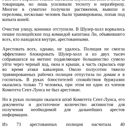
товарищам, но лишь усиливали тесноту и неразбериху.
Многие в суматохе получили растяжения, вывихи и
переломы, несколько человек были травмированы, попав под
копыта коней.
Очистив улицу, конники отступили. В Шулер-холл ворвались
пешие полицейские под командой капитана Ли, объявившего
всех, кто находился внутри, арестованными.
Арестовать всех, однако, не удалось. Полиция не смогла
эффективно блокировать Шулер-холл и из двух тысяч
собравшихся на митинг подавляющее большинство сумело
уйти через черный ход, окна и крыши, а часть скрылась еще
во время атаки кавалерии. Около полусотни тяжело
травмированных рабочих полиция отпустила по домам и в
госпиталь. В руках блюстителей спокойствия буржуазии
оказались только 73 человека, при этом ни один из членов
Комитета Сент-Луиса не был арестован.
Но в руках полиции оказался штаб Комитета Сент-Луиса, его
документы и достаточное количество активистов для
получения необходимой для дальнейших арестов
информации.
Из 73 арестованных полиция насчитала 40