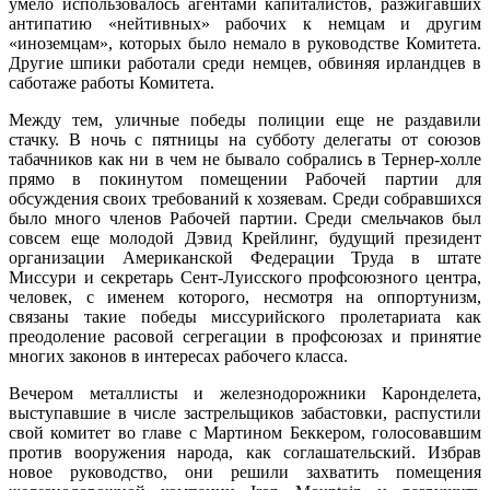
умело использовалось агентами капиталистов, разжигавших
антипатию «нейтивных» рабочих к немцам и другим
«иноземцам», которых было немало в руководстве Комитета.
Другие шпики работали среди немцев, обвиняя ирландцев в
саботаже работы Комитета.
Между тем, уличные победы полиции еще не раздавили
стачку. В ночь с пятницы на субботу делегаты от союзов
табачников как ни в чем не бывало собрались в Тернер-холле
прямо в покинутом помещении Рабочей партии для
обсуждения своих требований к хозяевам. Среди собравшихся
было много членов Рабочей партии. Среди смельчаков был
совсем еще молодой Дэвид Крейлинг, будущий президент
организации Американской Федерации Труда в штате
Миссури и секретарь Сент-Луисского профсоюзного центра,
человек, с именем которого, несмотря на оппортунизм,
связаны такие победы миссурийского пролетариата как
преодоление расовой сегрегации в профсоюзах и принятие
многих законов в интересах рабочего класса.
Вечером металлисты и железнодорожники Каронделета,
выступавшие в числе застрельщиков забастовки, распустили
свой комитет во главе с Мартином Беккером, голосовавшим
против вооружения народа, как соглашательский. Избрав
новое руководство, они решили захватить помещения