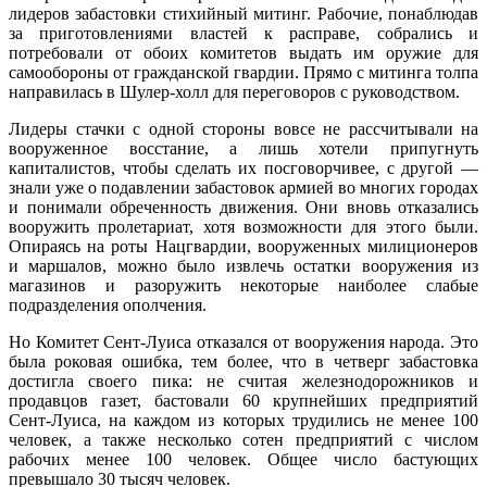
лидеров забастовки стихийный митинг. Рабочие, понаблюдав
за приготовлениями властей к расправе, собрались и
потребовали от обоих комитетов выдать им оружие для
самообороны от гражданской гвардии. Прямо с митинга толпа
направилась в Шулер-холл для переговоров с руководством.
Лидеры стачки с одной стороны вовсе не рассчитывали на
вооруженное восстание, а лишь хотели припугнуть
капиталистов, чтобы сделать их посговорчивее, с другой —
знали уже о подавлении забастовок армией во многих городах
и понимали обреченность движения. Они вновь отказались
вооружить пролетариат, хотя возможности для этого были.
Опираясь на роты Нацгвардии, вооруженных милиционеров
и маршалов, можно было извлечь остатки вооружения из
магазинов и разоружить некоторые наиболее слабые
подразделения ополчения.
Но Комитет Сент-Луиса отказался от вооружения народа. Это
была роковая ошибка, тем более, что в четверг забастовка
достигла своего пика: не считая железнодорожников и
продавцов газет, бастовали 60 крупнейших предприятий
Сент-Луиса, на каждом из которых трудились не менее 100
человек, а также несколько сотен предприятий с числом
рабочих менее 100 человек. Общее число бастующих
превышало 30 тысяч человек.