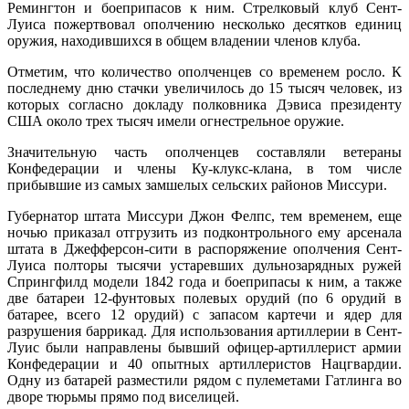
Ремингтон и боеприпасов к ним. Стрелковый клуб Сент-
Луиса пожертвовал ополчению несколько десятков единиц
оружия, находившихся в общем владении членов клуба.
Отметим, что количество ополченцев со временем росло. К
последнему дню стачки увеличилось до 15 тысяч человек, из
которых согласно докладу полковника Дэвиса президенту
США около трех тысяч имели огнестрельное оружие.
Значительную часть ополченцев составляли ветераны
Конфедерации и члены Ку-клукс-клана, в том числе
прибывшие из самых замшелых сельских районов Миссури.
Губернатор штата Миссури Джон Фелпс, тем временем, еще
ночью приказал отгрузить из подконтрольного ему арсенала
штата в Джефферсон-сити в распоряжение ополчения Сент-
Луиса полторы тысячи устаревших дульнозарядных ружей
Спрингфилд модели 1842 года и боеприпасы к ним, а также
две батареи 12-фунтовых полевых орудий (по 6 орудий в
батарее, всего 12 орудий) с запасом картечи и ядер для
разрушения баррикад. Для использования артиллерии в Сент-
Луис были направлены бывший офицер-артиллерист армии
Конфедерации и 40 опытных артиллеристов Нацгвардии.
Одну из батарей разместили рядом с пулеметами Гатлинга во
дворе тюрьмы прямо под виселицей.