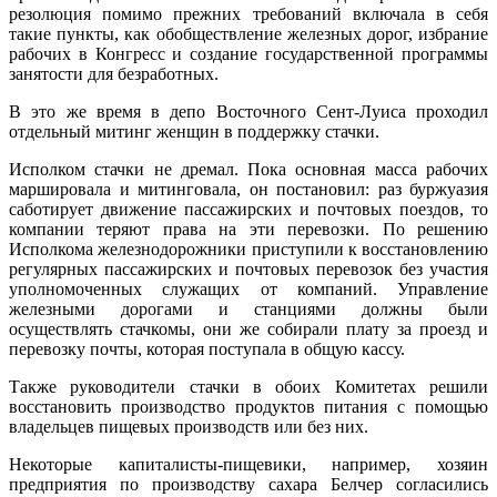
резолюция помимо прежних требований включала в себя
такие пункты, как обобществление железных дорог, избрание
рабочих в Конгресс и создание государственной программы
занятости для безработных.
В это же время в депо Восточного Сент-Луиса проходил
отдельный митинг женщин в поддержку стачки.
Исполком стачки не дремал. Пока основная масса рабочих
маршировала и митинговала, он постановил: раз буржуазия
саботирует движение пассажирских и почтовых поездов, то
компании теряют права на эти перевозки. По решению
Исполкома железнодорожники приступили к восстановлению
регулярных пассажирских и почтовых перевозок без участия
уполномоченных служащих от компаний. Управление
железными дорогами и станциями должны были
осуществлять стачкомы, они же собирали плату за проезд и
перевозку почты, которая поступала в общую кассу.
Также руководители стачки в обоих Комитетах решили
восстановить производство продуктов питания с помощью
владельцев пищевых производств или без них.
Некоторые капиталисты-пищевики, например, хозяин
предприятия по производству сахара Белчер согласились