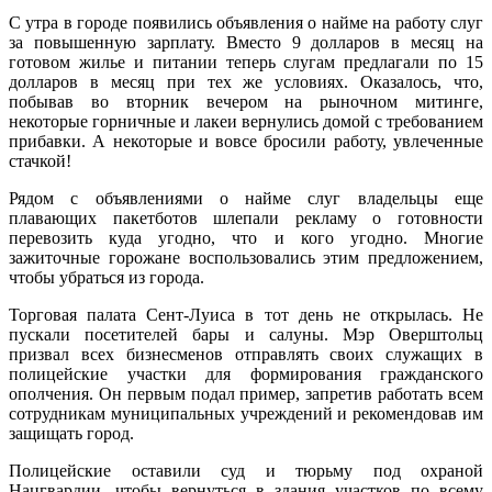
С утра в городе появились объявления о найме на работу слуг
за повышенную зарплату. Вместо 9 долларов в месяц на
готовом жилье и питании теперь слугам предлагали по 15
долларов в месяц при тех же условиях. Оказалось, что,
побывав во вторник вечером на рыночном митинге,
некоторые горничные и лакеи вернулись домой с требованием
прибавки. А некоторые и вовсе бросили работу, увлеченные
стачкой!
Рядом с объявлениями о найме слуг владельцы еще
плавающих пакетботов шлепали рекламу о готовности
перевозить куда угодно, что и кого угодно. Многие
зажиточные горожане воспользовались этим предложением,
чтобы убраться из города.
Торговая палата Сент-Луиса в тот день не открылась. Не
пускали посетителей бары и салуны. Мэр Оверштольц
призвал всех бизнесменов отправлять своих служащих в
полицейские участки для формирования гражданского
ополчения. Он первым подал пример, запретив работать всем
сотрудникам муниципальных учреждений и рекомендовав им
защищать город.
Полицейские оставили суд и тюрьму под охраной
Нацгвардии, чтобы вернуться в здания участков по всему