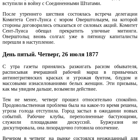
вступили в войну с Соединенными Штатами.
После утреннего шествия состоялась встреча делегации
Комитета Сент-Луиса с мэром Оверштольцем, на которой
стороны договорились отказаться от силовых акций. Комитет
Сент-Луиса обещал прекратить уличные митинги.
Оверштольц вновь солгал: уже в пятницу капиталисты
перешли в наступление.
День пятый. Четверг, 26 июля 1877
С утра газеты принялись разжигать расизм обывателя,
расписывая вчерашний рабочий марш в привычных
антинегритянских красках и угрожая бунтом, блудом и
массовыми изнасилованиями белых женщин. Эти призывы,
как мы увидим дальше, возымели действие.
Тем не менее, четверг прошел относительно спокойно.
Продовольственная проблема была на какое-то время решена,
угроза голода отступила. Город застыл в ожидании новых
событий. Рабочие клубы, переполненные бастующими,
служили площадками дискуссий. Буржуазия не
дискутировала, она лихорадочно готовила ополчение.
Вечером в четверг на рынке состоялся неожиданный для