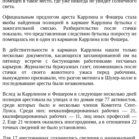
помещен в такое место, где уже никогда не увидит солнечного
света.
Официальным предлогом ареста Каррлина и Фишера стала
якобы найденная полицией в кармане Каррлина бутылка с
зажигательной смесью. Разбирательство после стачки
показало, что представленная следствию бутылка попросту не
помещалась ни в один из карманов Каррлина или Фишера.
В действительности в карманах Каррлина нашли только
несколько документов, касающихся запланированной им на
пятницу встречи с бастующими работниками песчаных
карьеров. Журналисты буржуазных газет, опомнившись после
стачки от своего животного ужаса перед рабочими,
вынужденно признавали, что разгон митинга в Шулер-холле и
последовавшие аресты были незаконными.
Вслед за Каррлином и Фишером в следующие несколько дней
полиция арестовала на улицах и по домам еще 77 активистов,
среди которых было и несколько членов Комитета Сент-
Луиса. Среди них: неквалифицированных рабочих — 21,
квалифицированных рабочих — 11, лиц иных профессий —
2. Еще 21 человек оказались иногородними, а в отношении 22
точных сведений не было установлено.
Для 17 арестованных сохранились сведения о национальной,