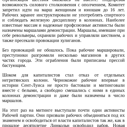
возможность силового столкновения с ополчением, Комитет
запретил идти на марш женщинам и юношам до 16 лет.
Рабочих заранее инструктировали не употреблять спиртного
и соблюдать железную дисциплину в колоннах. Наиболее
известные массам и надежные профсоюзные активисты были
назначены маршалами демонстрации. Маршалы, имевшие при
себе револьверы, охраняли рабочих и управляли шествием, а
также пресекали провокации хулиганов.
Без провокаций не обошлось. Пока рабочие маршировали,
преступники разгромили несколько магазинов в других
частях города. Эти ограбления были приписаны прессой
бастующим.
Шоком для капиталистов стал отказ от отдельных
негритянских колонн. Чернокожие рабочие впервые в
истории Сент-Луиса не просто бастовали и митинговали
вместе с белыми, а свободно смешались с ними в единых
колоннах демонстрации и даже были назначены в число
маршалов.
На этот раз на митинге выступали почти одни активисты
Рабочей партии. Они призвали рабочих объединяться под их
знаменем и освободиться от власти капиталистов так же, как в
прошлое десятилетие Линкольн освободил рабов. Новая