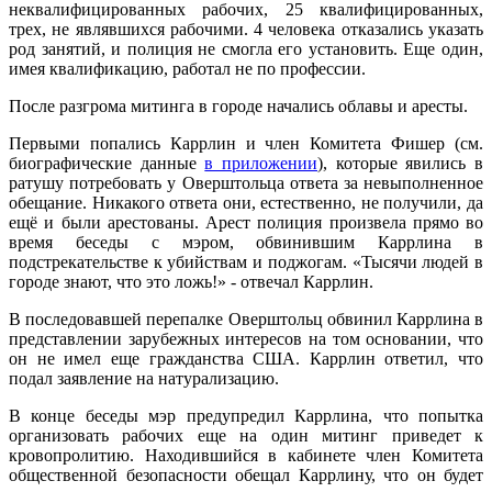
неквалифицированных рабочих, 25 квалифицированных,
трех, не являвшихся рабочими. 4 человека отказались указать
род занятий, и полиция не смогла его установить. Еще один,
имея квалификацию, работал не по профессии.
После разгрома митинга в городе начались облавы и аресты.
Первыми попались Каррлин и член Комитета Фишер (см.
биографические данные
в приложении
), которые явились в
ратушу потребовать у Оверштольца ответа за невыполненное
обещание. Никакого ответа они, естественно, не получили, да
ещё и были арестованы. Арест полиция произвела прямо во
время беседы с мэром, обвинившим Каррлина в
подстрекательстве к убийствам и поджогам. «Тысячи людей в
городе знают, что это ложь!» - отвечал Каррлин.
В последовавшей перепалке Оверштольц обвинил Каррлина в
представлении зарубежных интересов на том основании, что
он не имел еще гражданства США. Каррлин ответил, что
подал заявление на натурализацию.
В конце беседы мэр предупредил Каррлина, что попытка
организовать рабочих еще на один митинг приведет к
кровопролитию. Находившийся в кабинете член Комитета
общественной безопасности обещал Каррлину, что он будет