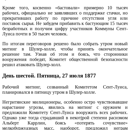
Кроме того, косвенно «бастовали» примерно 10 тысяч
рабочих, официально не заявлявших о поддержке стачки, но
прекративших работу по причине отсутствия угля или
поставок сырья. Не забудем прибавить к бастующим 15 тысяч
безработных и получим цифру участников Коммуны Сент-
Луиса почти в 50 тысяч человек.
По итогам переговоров решено было собрать утром новый
митинг в Шулер-холле, чтобы принять окончательное
решение там. Узнав об этом и боясь, что сторонники
вооружения победят, Комитет общественной безопасности
решил атаковать Шулер-холл.
День шестой. Пятница, 27 июля 1877
Рабочий митинг, созванный Комитетом Сент-Луиса,
планировался в пятницу утром в Шулер-холле.
Негритянские милиционеры, особенно остро чувствовавшие
нарастание угрозы, явились на митинг с оружием и
предложили Комитету Сент-Луиса вооружить всех рабочих.
Однако уже тогда страдавший в некотjрой степени расизмом
Альберт Каррлин, боясь «потерять сочувствие»
мелкобуржуазных масс, наоборот, предложил неграм