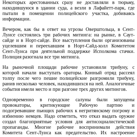
Некоторых арестованных сразу не доставляли в тюрьму,
находившуюся в здании суда, а везли в Лафайетт-парк, где
пытали в помещении полицейского участка, добиваясь
информации.
Вечером, как бы в ответ на угрозы Оверштольца, в Сент-
Луисе состоялись три рабочих митинга: на рынке, в Саут-
сайде и в Норт-сайде. Все выступления были организованы
уцелевшим и переехавшим в Норт-Сайд-холл Комитетом
Сент-Луиса при деятельной поддержке Исполкома стачки.
Полиция разогнала все три митинга.
На рыночной площади рабочие установили трибуну, с
которой начали выступать ораторы. Конный отряд рассеял
толпу после чего пешие полицейские разгромили трибуну,
ранив несколько человек, находившихся на ней. Аналогичные
события имели место и при разгоне трех других митингов.
Одновременно в городские салуны были запущены
провокаторы, критикующие Рабочую партию и
подогревавшие пьющих рабочих к негритянскому погрому и
избиению немцев. Надо отметить, что отказ выдать оружие
создал благоприятные условия для антисоциалистической
пропаганды. Многие рабочие воспринимали действия
Комитета Сент-Луиса как предательство. Их настроение