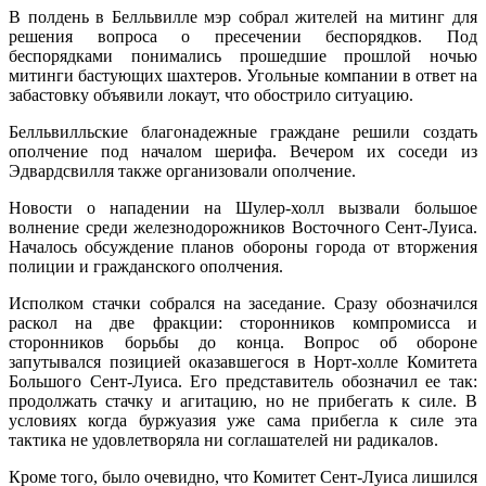
В полдень в Белльвилле мэр собрал жителей на митинг для
решения вопроса о пресечении беспорядков. Под
беспорядками понимались прошедшие прошлой ночью
митинги бастующих шахтеров. Угольные компании в ответ на
забастовку объявили локаут, что обострило ситуацию.
Белльвилльские благонадежные граждане решили создать
ополчение под началом шерифа. Вечером их соседи из
Эдвардсвилля также организовали ополчение.
Новости о нападении на Шулер-холл вызвали большое
волнение среди железнодорожников Восточного Сент-Луиса.
Началось обсуждение планов обороны города от вторжения
полиции и гражданского ополчения.
Исполком стачки собрался на заседание. Сразу обозначился
раскол на две фракции: сторонников компромисса и
сторонников борьбы до конца. Вопрос об обороне
запутывался позицией оказавшегося в Норт-холле Комитета
Большого Сент-Луиса. Его представитель обозначил ее так:
продолжать стачку и агитацию, но не прибегать к силе. В
условиях когда буржуазия уже сама прибегла к силе эта
тактика не удовлетворяла ни соглашателей ни радикалов.
Кроме того, было очевидно, что Комитет Сент-Луиса лишился