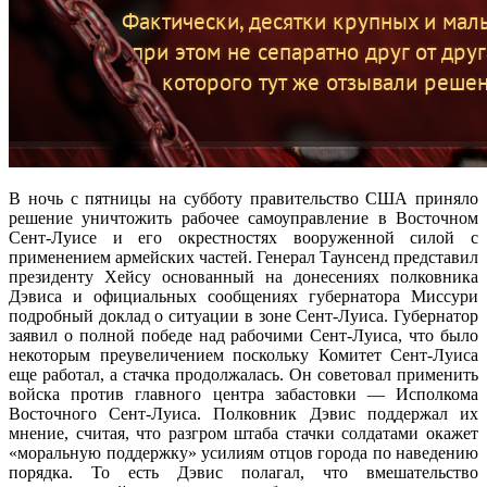
В ночь с пятницы на субботу правительство США приняло
решение уничтожить рабочее самоуправление в Восточном
Сент-Луисе и его окрестностях вооруженной силой с
применением армейских частей. Генерал Таунсенд представил
президенту Хейсу основанный на донесениях полковника
Дэвиса и официальных сообщениях губернатора Миссури
подробный доклад о ситуации в зоне Сент-Луиса. Губернатор
заявил о полной победе над рабочими Сент-Луиса, что было
некоторым преувеличением поскольку Комитет Сент-Луиса
еще работал, а стачка продолжалась. Он советовал применить
войска против главного центра забастовки — Исполкома
Восточного Сент-Луиса. Полковник Дэвис поддержал их
мнение, считая, что разгром штаба стачки солдатами окажет
«моральную поддержку» усилиям отцов города по наведению
порядка. То есть Дэвис полагал, что вмешательство