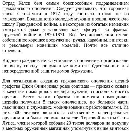
Отряд Келси был самым боеспособным подразделением
гражданского ополчения. Следует учитывать, что городская
элита Сент-Луиса в 1877 году состояла отнюдь не из
«мажоров». Большинство молодых мужчин прошли жестокую
школу Гражданской войны, а некоторые из богатых немецких
эмигрантов даже участвовали как офицеры во франко-
прусской войне в 1870-1871. Все без исключения имели
собственное хорошее вооружение: ружья, карабины, винтовки
и револьверы новейших моделей. Почти все отлично
стреляли..
Видные граждане, не вступившие в ополчение, организовали
по всему городу вооруженные комитеты бдительности для
непосредственной защиты домов буржуазии.
Для легализации создания гражданского ополчения шериф
графства Джон Финн издал posse comitatus — приказ о созыве
в качестве помощников шерифа мужчин, способных носить
оружие. Всего таким образом полномочия помощников
шерифа получили 5 тысяч ополченцев, по большей части
лавочников и служащих, мобилизованных работодателями. Из
них 600 человек явились с собственным огнестрельным
оружием или были вооружены за счет Торговой палаты Сент-
Луиса, члены которой собрали 20 тысяч долларов на покупку
в местных оружейных магазинах упомянутых выше винтовок