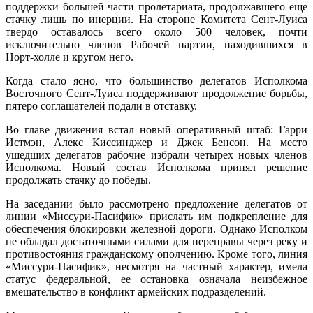
поддержки большей части пролетариата, продолжавшего еще
стачку лишь по инерции. На стороне Комитета Сент-Луиса
твердо оставалось всего около 500 человек, почти
исключительно членов Рабочей партии, находившихся в
Норт-холле и кругом него.
Когда стало ясно, что большинство делегатов Исполкома
Восточного Сент-Луиса поддерживают продолжение борьбы,
пятеро соглашателей подали в отставку.
Во главе движения встал новый оперативный штаб: Гарри
Истмэн, Алекс Киссинджер и Джек Бенсон. На место
ушедших делегатов рабочие избрали четырех новых членов
Исполкома. Новый состав Исполкома принял решение
продолжать стачку до победы.
На заседании было рассмотрено предложение делегатов от
линии «Миссури-Пасифик» прислать им подкрепление для
обеспечения блокировки железной дороги. Однако Исполком
не обладал достаточными силами для переправы через реку и
противостояния гражданскому ополчению. Кроме того, линия
«Миссури-Пасифик», несмотря на частный характер, имела
статус федеральной, ее остановка означала неизбежное
вмешательство в конфликт армейских подразделений.