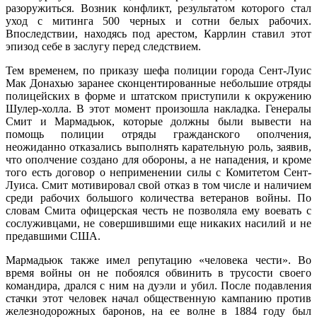
разоружиться. Возник конфликт, результатом которого стал
уход с митинга 500 черных и сотни белых рабочих.
Впоследствии, находясь под арестом, Каррлин ставил этот
эпизод себе в заслугу перед следствием.
Тем временем, по приказу шефа полиции города Сент-Луис
Мак Донахью заранее сконцентированные небольшие отряды
полицейских в форме и штатском приступили к окружению
Шулер-холла. В этот момент произошла накладка. Генералы
Смит и Мармадьюк, которые должны были вывести на
помощь полиции отряды гражданского ополчения,
неожиданно отказались выполнять карательную роль, заявив,
что ополчение создано для обороны, а не нападения, и кроме
того есть договор о неприменении силы с Комитетом Сент-
Луиса. Смит мотивировал свой отказ в том числе и наличием
среди рабочих большого количества ветеранов войны. По
словам Смита офицерская честь не позволяла ему воевать с
сослуживцами, не совершившими еще никаких насилий и не
предавшими США.
Мармадьюк также имел репутацию «человека чести». Во
время войны он не побоялся обвинить в трусости своего
командира, дрался с ним на дуэли и убил. После подавления
стачки этот человек начал общественную кампанию против
железнодорожных баронов, на ее волне в 1884 году был