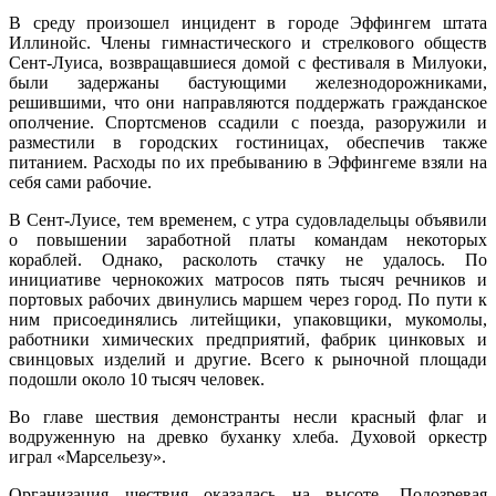
В среду произошел инцидент в городе Эффингем штата
Иллинойс. Члены гимнастического и стрелкового обществ
Сент-Луиса, возвращавшиеся домой с фестиваля в Милуоки,
были задержаны бастующими железнодорожниками,
решившими, что они направляются поддержать гражданское
ополчение. Спортсменов ссадили с поезда, разоружили и
разместили в городских гостиницах, обеспечив также
питанием. Расходы по их пребыванию в Эффингеме взяли на
себя сами рабочие.
В Сент-Луисе, тем временем, с утра судовладельцы объявили
о повышении заработной платы командам некоторых
кораблей. Однако, расколоть стачку не удалось. По
инициативе чернокожих матросов пять тысяч речников и
портовых рабочих двинулись маршем через город. По пути к
ним присоединялись литейщики, упаковщики, мукомолы,
работники химических предприятий, фабрик цинковых и
свинцовых изделий и другие. Всего к рыночной площади
подошли около 10 тысяч человек.
Во главе шествия демонстранты несли красный флаг и
водруженную на древко буханку хлеба. Духовой оркестр
играл «Марсельезу».
Организация шествия оказалась на высоте. Подозревая