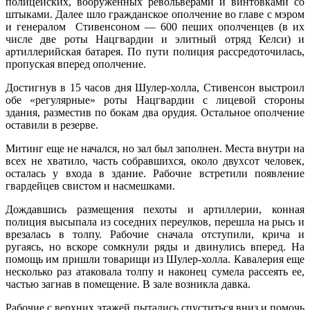
полицейских, вооруженных револьверами и винтовками со
штыками. Далее шло гражданское ополчение во главе с мэром
и генералом Стивенсоном — 600 пеших ополченцев (в их
числе две роты Нацгвардии и элитный отряд Келси) и
артиллерийская батарея. По пути полиция рассредоточилась,
пропуская вперед ополчение.
Достигнув в 15 часов дня Шулер-холла, Стивенсон выстроил
обе «регулярные» роты Нацгвардии с лицевой стороны
здания, разместив по бокам два орудия. Остальное ополчение
оставили в резерве.
Митинг еще не начался, но зал был заполнен. Места внутри на
всех не хватило, часть собравшихся, около двухсот человек,
осталась у входа в здание. Рабочие встретили появление
гвардейцев свистом и насмешками.
Дождавшись размещения пехоты и артиллерии, конная
полиция высыпала из соседних переулков, перешла на рысь и
врезалась в толпу. Рабочие сначала отступили, крича и
ругаясь, но вскоре сомкнули ряды и двинулись вперед. На
помощь им пришли товарищи из Шулер-холла. Кавалерия еще
несколько раз атаковала толпу и наконец сумела рассеять ее,
частью загнав в помещение. В зале возникла давка.
Рабочие с верхних этажей пытались спуститься вниз и помочь