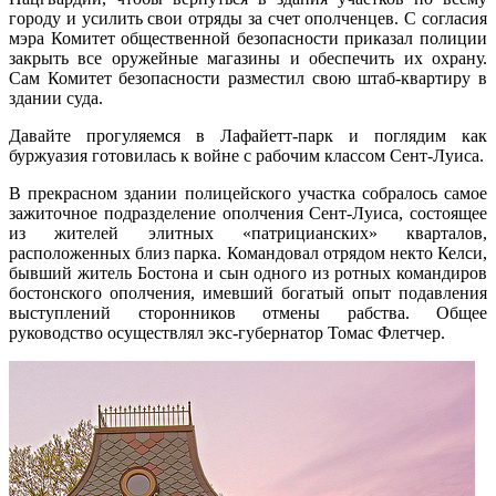
городу и усилить свои отряды за счет ополченцев. С согласия
мэра Комитет общественной безопасности приказал полиции
закрыть все оружейные магазины и обеспечить их охрану.
Сам Комитет безопасности разместил свою штаб-квартиру в
здании суда.
Давайте прогуляемся в Лафайетт-парк и поглядим как
буржуазия готовилась к войне с рабочим классом Сент-Луиса.
В прекрасном здании полицейского участка собралось самое
зажиточное подразделение ополчения Сент-Луиса, состоящее
из жителей элитных «патрицианских» кварталов,
расположенных близ парка. Командовал отрядом некто Келси,
бывший житель Бостона и сын одного из ротных командиров
бостонского ополчения, имевший богатый опыт подавления
выступлений сторонников отмены рабства. Общее
руководство осуществлял экс-губернатор Томас Флетчер.