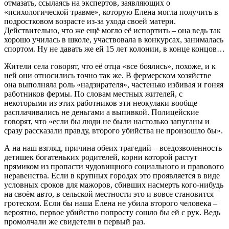
отмазать, ссылаясь на экспертов, заявляющих о
«психологической травме», которую Елена могла получить в
подростковом возрасте из-за ухода своей матери.
Действительно, что же ещё могло её испортить – она ведь так
хорошо училась в школе, участвовала в конкурсах, занималась
спортом. Ну не давать же ей 15 лет колонии, в конце концов…
Жители села говорят, что её отца «все боялись», похоже, и к
ней они относились точно так же. В фермерском хозяйстве
она выполняла роль «надзирателя», частенько избивая и гоняя
работников фермы. По словам местных жителей, с
некоторыми из этих работников эти неокулаки вообще
расплачивались не деньгами а выпивкой. Полицейские
говорят, что «если бы люди не были настолько запуганы и
сразу рассказали правду, второго убийства не произошло бы».
А на наш взгляд, причина обеих трагедий – вседозволенность
детишек богатеньких родителей, корни которой растут
прямиком из пропасти чудовищного социального и правового
неравенства. Если в крупных городах это проявляется в виде
условных сроков для мажоров, сбивших насмерть кого-нибудь
на своём авто, в сельской местности это и вовсе становится
гротеском. Если бы наша Елена не убила второго человека –
вероятно, первое убийство попросту сошло бы ей с рук. Ведь
промолчали же свидетели в первый раз.