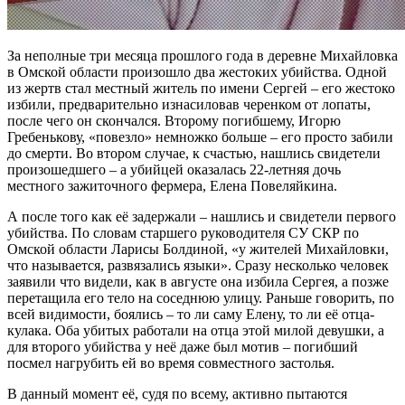
За неполные три месяца прошлого года в деревне Михайловка
в Омской области произошло два жестоких убийства. Одной
из жертв стал местный житель по имени Сергей – его жестоко
избили, предварительно изнасиловав черенком от лопаты,
после чего он скончался. Второму погибшему, Игорю
Гребенькову, «повезло» немножко больше – его просто забили
до смерти. Во втором случае, к счастью, нашлись свидетели
произошедшего – а убийцей оказалась 22-летняя дочь
местного зажиточного фермера, Елена Повеляйкина.
А после того как её задержали – нашлись и свидетели первого
убийства. По словам старшего руководителя СУ СКР по
Омской области Ларисы Болдиной, «у жителей Михайловки,
что называется, развязались языки». Сразу несколько человек
заявили что видели, как в августе она избила Сергея, а позже
перетащила его тело на соседнюю улицу. Раньше говорить, по
всей видимости, боялись – то ли саму Елену, то ли её отца-
кулака. Оба убитых работали на отца этой милой девушки, а
для второго убийства у неё даже был мотив – погибший
посмел нагрубить ей во время совместного застолья.
В данный момент её, судя по всему, активно пытаются