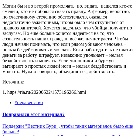
Могли бы и во второй промолчать, но, видать, нашелся кто-то
смелый, кто не побоялся сказать правду. А фермер, вероятно,
по счастливому стечению обстоятельств, оказался
недостаточно зажиточным, чтобы было чем откупиться от
правоохранителей. Хочется надеяться, что убийца получит по
заслугам. Но ещё больше хочется надеяться на то, что
сознательность наших граждан, всё же, начнет расти. Чтобы
люди начали понимать, что если рядом убивают человека –
нельзя бездействовать и молчать. Если работодатель не платит
деньги за работу, штрафует, незаконно увольняет – нельзя
бездействовать и молчать. Если чиновники и буржуи
вытирают о простых людей ноги – нельзя бездействовать и
молчать. Нужно говорить, объединяться, действовать.
Источник:
1. https://ria.ru/20200622/1573196266.html
#неравенство
Понравился этот материал?
Поддержи "Вестник Бури", чтобы таких материалов было еще
больше!