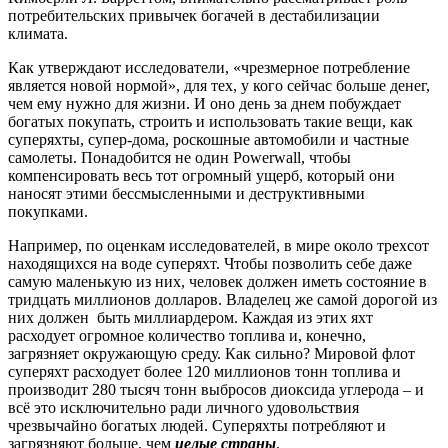
потребительских привычек богачей в дестабилизации
климата.
Как утверждают исследователи, «чрезмерное потребление
является новой нормой», для тех, у кого сейчас больше денег,
чем ему нужно для жизни. И оно день за днем побуждает
богатых покупать, строить и использовать такие вещи, как
суперяхты, супер-дома, роскошные автомобили и частные
самолеты. Понадобится не один Powerwall, чтобы
компенсировать весь тот огромный ущерб, который они
наносят этими бессмысленными и деструктивными
покупками.
Например, по оценкам исследователей, в мире около трехсот
находящихся на воде суперяхт. Чтобы позволить себе даже
самую маленькую из них, человек должен иметь состояние в
тридцать миллионов долларов. Владелец же самой дорогой из
них должен быть миллиардером. Каждая из этих яхт
расходует огромное количество топлива и, конечно,
загрязняет окружающую среду. Как сильно? Мировой флот
суперяхт расходует более 120 миллионов тонн топлива и
производит 280 тысяч тонн выбросов диоксида углерода – и
всё это исключительно ради личного удовольствия
чрезвычайно богатых людей. Суперяхты потребляют и
загрязняют больше, чем
целые
страны
.