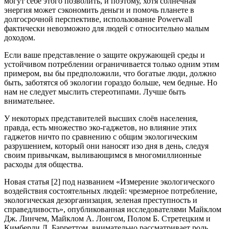
могут себе этого позволить, и поэтому, хотя солнечная
энергия может сэкономить деньги и помочь планете в
долгосрочной перспективе, использование Powerwall
фактически невозможно для людей с относительно малым
доходом.
Если ваше представление о защите окружающей среды и
устойчивом потреблении ограничивается только одним этим
примером, вы бы предположили, что богатые люди, должно
быть, заботятся об экологии гораздо больше, чем бедные. Но
нам не следует мыслить стереотипами. Лучше быть
внимательнее.
У некоторых представителей высших слоёв населения,
правда, есть множество эко-гаджетов, но влияние этих
гаджетов ничто по сравнению с общим экологическим
разрушением, который они наносят изо дня в день, следуя
своим привычкам, выливающимся в многомиллионные
расходы для общества.
Новая статья [2] под названием «Измерение экологического
воздействия состоятельных людей: чрезмерное потребление,
экологическая дезорганизация, зеленая преступность и
справедливость», опубликованная исследователями Майклом
Дж. Линчем, Майклом А. Лонгом, Полом Б. Стретецким и
Кимберли Л. Барреттом, внимательно рассматривает роль