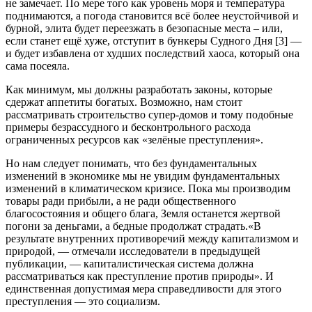
не замечает. По мере того как уровень моря и температура
поднимаются, а погода становится всё более неустойчивой и
бурной, элита будет переезжать в безопасные места – или,
если станет ещё хуже, отступит в бункеры Судного Дня [3] —
и будет избавлена от худших последствий хаоса, который она
сама посеяла.
Как минимум, мы должны разработать законы, которые
сдержат аппетиты богатых. Возможно, нам стоит
рассматривать строительство супер-домов и тому подобные
примеры безрассудного и бесконтрольного расхода
ограниченных ресурсов как «зелёные преступления».
Но нам следует понимать, что без фундаментальных
изменений в экономике мы не увидим фундаментальных
изменений в климатическом кризисе. Пока мы производим
товары ради прибыли, а не ради общественного
благосостояния и общего блага, Земля останется жертвой
погони за деньгами, а бедные продолжат страдать.«В
результате внутренних противоречий между капитализмом и
природой, — отмечали исследователи в предыдущей
публикации, — капиталистическая система должна
рассматриваться как преступление против природы». И
единственная допустимая мера справедливости для этого
преступления — это социализм.