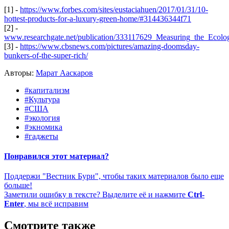
[1] -
https://www.forbes.com/sites/eustaciahuen/2017/01/31/10-
hottest-products-for-a-luxury-green-home/#314436344f71
[2] -
www.researchgate.net/publication/333117629_Measuring_the_Ecolo
[3] -
https://www.cbsnews.com/pictures/amazing-doomsday-
bunkers-of-the-super-rich/
Авторы:
Марат Ааскаров
#капитализм
#Культура
#США
#экология
#экномика
#гаджеты
Понравился этот материал?
Поддержи "Вестник Бури", чтобы таких материалов было еще
больше!
Заметили ошибку в тексте? Выделите её и нажмите
Ctrl-
Enter
, мы всё исправим
Смотрите также