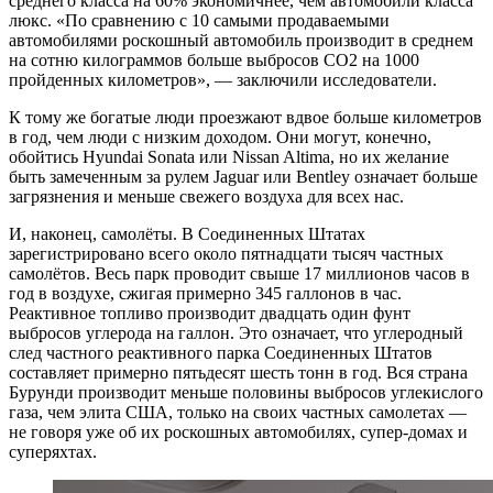
среднего класса на 60% экономичнее, чем автомобили класса
люкс. «По сравнению с 10 самыми продаваемыми
автомобилями роскошный автомобиль производит в среднем
на сотню килограммов больше выбросов CO2 на 1000
пройденных километров», — заключили исследователи.
К тому же богатые люди проезжают вдвое больше километров
в год, чем люди с низким доходом. Они могут, конечно,
обойтись Hyundai Sonata или Nissan Altima, но их желание
быть замеченным за рулем Jaguar или Bentley означает больше
загрязнения и меньше свежего воздуха для всех нас.
И, наконец, самолёты. В Соединенных Штатах
зарегистрировано всего около пятнадцати тысяч частных
самолётов. Весь парк проводит свыше 17 миллионов часов в
год в воздухе, сжигая примерно 345 галлонов в час.
Реактивное топливо производит двадцать один фунт
выбросов углерода на галлон. Это означает, что углеродный
след частного реактивного парка Соединенных Штатов
составляет примерно пятьдесят шесть тонн в год. Вся страна
Бурунди производит меньше половины выбросов углекислого
газа, чем элита США, только на своих частных самолетах —
не говоря уже об их роскошных автомобилях, супер-домах и
суперяхтах.