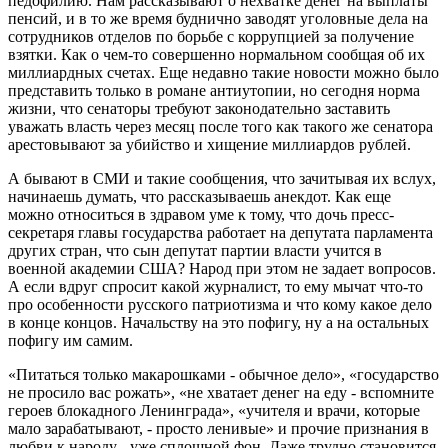
педофилию. Нам рассказывают о нехватке денег на выплаты
пенсий, и в то же время буднично заводят уголовные дела на
сотрудников отделов по борьбе с коррупцией за получение
взятки. Как о чем-то совершенно нормальном сообщая об их
миллиардных счетах. Еще недавно такие новости можно было
представить только в романе антиутопии, но сегодня норма
жизни, что сенаторы требуют законодательно заставить
уважать власть через месяц после того как такого же сенатора
арестовывают за убийство и хищение миллиардов рублей.
А бывают в СМИ и такие сообщения, что зачитывая их вслух,
начинаешь думать, что рассказываешь анекдот. Как еще
можно относиться в здравом уме к тому, что дочь пресс-
секретаря главы государства работает на депутата парламента
других стран, что сын депутат партии власти учится в
военной академии США? Народ при этом не задает вопросов.
А если вдруг спросит какой журналист, то ему мычат что-то
про особенности русского патриотизма и что кому какое дело
в конце концов. Начальству на это пофигу, ну а на остальных
пофигу им самим.
«Питаться только макарошками - обычное дело», «государство
не просило вас рожать», «не хватает денег на еду - вспомните
героев блокадного Ленинграда», «учителя и врачи, которые
мало зарабатывают, - просто ленивые» и прочие признания в
любви к народу - уже сплошной фон. Даже трудно становится