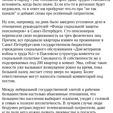
вспомнить, когда было иначе. Если кто-то в регионах будет
недоволен, то в ответ им пробурчат что-то про "не так
поняли" и добавят снова про особенный патриотизм.
Ну или, например, на днях было заведено уголовное дело в
отношении руководителей «Фонда социальной защиты
пенсионеров» в Санкт-Петербурге. Сто пенсионеров
переписали свою недвижимость на трех физических лиц.
Причем, все продавали квартиры взамен на проживание в
Санкт-Петербургском государственном бюджетном
учреждении социального обслуживания «Дом ветеранов
войны и труда №1» в Павловске (структура комитета по
социальной политике Смольного). В собственности же у
подозреваемых под 200 квартир и комнат. Увы, сейчас такие
новости уже вызывают возмущение ровно на время, пока
большой палец листает стену вверх по экрану. Более
ответственные могут написать гневный комментарий под
постом.
Между либеральной государственной элитой и рабочим
большинством настолько абьюзивные отношения, что
большинство населения выбирает эскапизм, уходят с головой
в семью и полную аполитичность. В лучшем случае люди
бездумно ретранслируют телевизионный патриотизм, даже
если ради него нужно развить двоемыслие и погасить