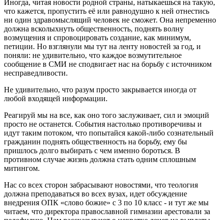
Иногда, читая новости родной страны, натыкаешься на такую,
что кажется, пропустить её или равнодушно к ней отнестись
ни один здравомыслящий человек не сможет. Она непременно
должна всколыхнуть общественность, поднять волну
возмущения и спровоцировать создание, как минимум,
петиции. Но взглянули мы тут на ленту новостей за год, и
поняли: не удивительно, что каждое возмутительное
сообщение в СМИ не сподвигает нас на борьбу с источником
несправедливости.
Не удивительно, что разум просто закрывается иногда от
любой входящей информации.
Реагируй мы на все, как оно того заслуживает, сил и эмоций
просто не останется. События настолько противоречивы и
идут таким потоком, что попытайся какой-либо сознательный
гражданин поднять общественность на борьбу, ему бы
пришлось долго выбирать с чем именно бороться. В
противном случае жизнь должна стать одним сплошным
митингом.
Нас со всех сторон забрасывают новостями, что теология
должна преподаваться во всех вузах, идет обсуждение
внедрения ОПК «слово божие» с 3 по 10 класс - и тут же мы
читаем, что директора православной гимназии арестовали за