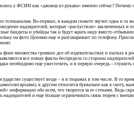
оявились у ФСИН как «джокер из рукава» именно сейчас? Почем
о телеканалам. Во-первых, в каждом сюжете звучит одна и та же
поведение надзирателей, которые «распустили» заключенных и по
ые бандиты и убийцы так и будут жрать икру вместо отбывания
кольку на фото Цеповяз еще и разговаривает по телефону. Приг
ринят.
а фоне множества громких дел об издевательствах и пытках в ро
ыявляются все новые факты беспредела со стороны надзирателе
рядки необходимо еще ужесточить, и в первую очередь – глушить
сударстве существует везде – и в тюрьмах в том числе. В то вре
ми/олигархами), к другим относятся буквально как к скоту, в
» информации обо всем, что творится за ее стенами. Ведь скрыт
ь надзирателей и еще больше ограничивать связь тюрем с внеш