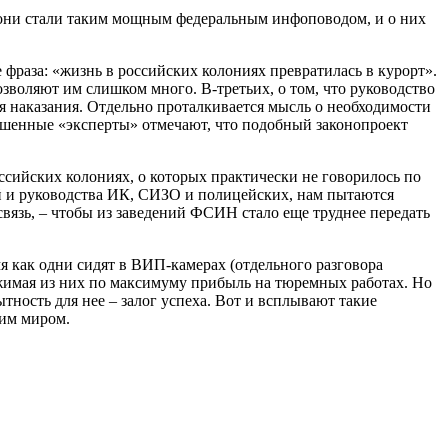
у они стали таким мощным федеральным инфоповодом, и о них
 фраза: «жизнь в российских колониях превратилась в курорт».
зволяют им слишком много. В-третьих, о том, что руководство
 наказания. Отдельно проталкивается мысль о необходимости
лашенные «эксперты» отмечают, что подобный законопроект
ссийских колониях, о которых практически не говорилось по
й и руководства ИК, СИЗО и полицейских, нам пытаются
 связь, – чтобы из заведений ФСИН стало еще труднее передать
мя как одни сидят в ВИП-камерах (отдельного разговора
ыжимая из них по максимуму прибыль на тюремных работах. Но
ность для нее – залог успеха. Вот и всплывают такие
ним миром.