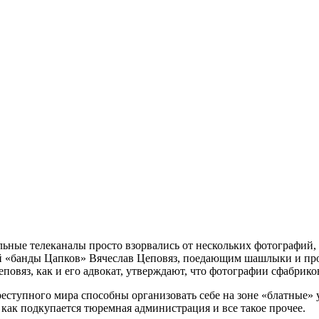
альные телеканалы просто взорвались от нескольких фотографи
ой «банды Цапков» Вячеслав Цеповяз, поедающим шашлыки и про
Цеповяз, как и его адвокат, утверждают, что фотографии сфабри
реступного мира способны организовать себе на зоне «блатные» у
 как подкупается тюремная администрация и все такое прочее.