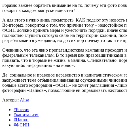
Гораздо важнее обратить внимание на то, почему эти фото п
говорят в каждом выпуске новостей?
А для этого нужно лишь посмотреть, КАК подают эту новость п
Во-вторых, говорится о том, что причина тому – недостойное 
ФСИН должно принять меры и ужесточить порядки, иначе опасн
полностью глушить сотовую связь на территории колоний, пос
разрабатывается уже давно, но до сих пор почему-то так и не п
Очевидно, что эта явно пропагандистская кампания проходит н
федеральным телеканалам. В то время как правозащитниками в
показать, что в тюрьме не жизнь, а малина. Следовательно, по
какую-либо информацию «на волю».
Да, социальное и правовое неравенство в капиталистическом го
заслуживает тема отбывания наказания осужденными чиновника
больше всего корпорация «ФСИН» не хочет разглашения «лишней
фотографии «Цапков», позволяющие ей оправдывать жестокост
Авторы:
Alisa
#Россия
#капитализм
#Цапки
#ФСИН