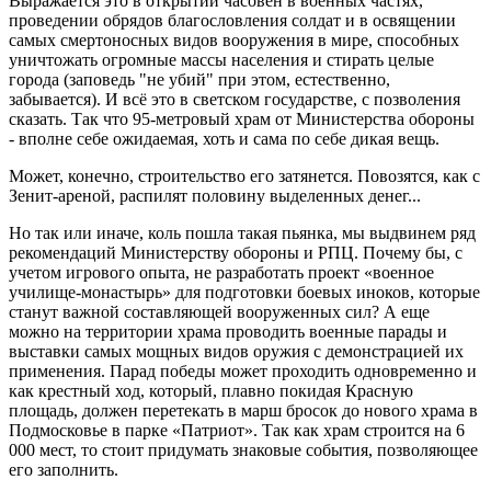
Выражается это в открытии часовен в военных частях,
проведении обрядов благословления солдат и в освящении
самых смертоносных видов вооружения в мире, способных
уничтожать огромные массы населения и стирать целые
города (заповедь "не убий" при этом, естественно,
забывается). И всё это в светском государстве, с позволения
сказать. Так что 95-метровый храм от Министерства обороны
- вполне себе ожидаемая, хоть и сама по себе дикая вещь.
Может, конечно, строительство его затянется. Повозятся, как с
Зенит-ареной, распилят половину выделенных денег...
Но так или иначе, коль пошла такая пьянка, мы выдвинем ряд
рекомендаций Министерству обороны и РПЦ. Почему бы, с
учетом игрового опыта, не разработать проект «военное
училище-монастырь» для подготовки боевых иноков, которые
станут важной составляющей вооруженных сил? А еще
можно на территории храма проводить военные парады и
выставки самых мощных видов оружия с демонстрацией их
применения. Парад победы может проходить одновременно и
как крестный ход, который, плавно покидая Красную
площадь, должен перетекать в марш бросок до нового храма в
Подмосковье в парке «Патриот». Так как храм строится на 6
000 мест, то стоит придумать знаковые события, позволяющее
его заполнить.