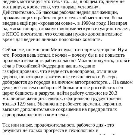
неделю, мотивируя это тем, что... да, в общем-то, ничем не
мотивируя, кроме того, что «нормы устарели».
Действительно, 36-часовая рабочая неделя для женщин,
проживающих и работающих в сельской местности, была
введена ещё при «кровавом совке», в 1990-м году. Невзирая
на, мягко говоря, сложную экономическую ситуацию тех лет,
в КПСС посчитали, что селянкам нужно дополнительное
время для ведения личных подсобных хозяйств.
Сейчас же, по мнению Минтруда, эти нормы устарели. Ну а
что, Россия ведь встала с колен – почему бы и не повысить
продолжительность рабочих часов? Можно подумать, что все
сёла в Российской Федерации давным-давно
газифицированы, что везде есть водопровод, отличные
дороги, по которым зажиточные селяне легко и быстро
добираются до городов на личном автотранспорте… На самом
деле, всё совсем наоборот. В большинстве российских сёл
царят бедность и разруха, найти работу сложно: из 20,3
миллионов женщин-селянок, официально трудоустроены
только 12,9 млн. Увеличение рабочего времени, вероятно,
вызовет дополнительные сокращения на предприятиях
агропромышленного комплекса.
Так или иначе, продолжительность рабочего дня - это
результат не только прогресса в технологиях и