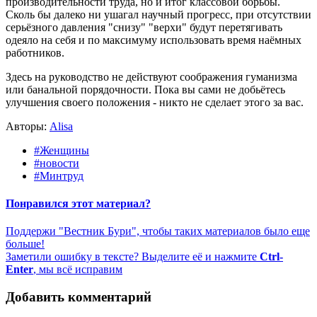
производительности труда, но и итог классовой борьбы.
Сколь бы далеко ни ушагал научный прогресс, при отсутствии
серьёзного давления "снизу" "верхи" будут перетягивать
одеяло на себя и по максимуму использовать время наёмных
работников.
Здесь на руководство не действуют соображения гуманизма
или банальной порядочности. Пока вы сами не добьётесь
улучшения своего положения - никто не сделает этого за вас.
Авторы:
Alisa
#Женщины
#новости
#Минтруд
Понравился этот материал?
Поддержи "Вестник Бури", чтобы таких материалов было еще
больше!
Заметили ошибку в тексте? Выделите её и нажмите
Ctrl-
Enter
, мы всё исправим
Добавить комментарий