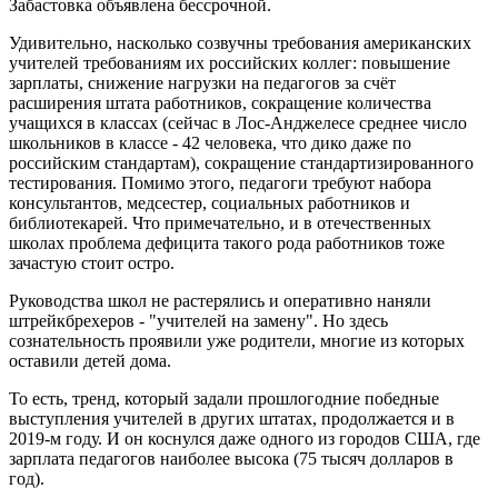
Забастовка объявлена бессрочной.
Удивительно, насколько созвучны требования американских
учителей требованиям их российских коллег: повышение
зарплаты, снижение нагрузки на педагогов за счёт
расширения штата работников, сокращение количества
учащихся в классах (сейчас в Лос-Анджелесе среднее число
школьников в классе - 42 человека, что дико даже по
российским стандартам), сокращение стандартизированного
тестирования. Помимо этого, педагоги требуют набора
консультантов, медсестер, социальных работников и
библиотекарей. Что примечательно, и в отечественных
школах проблема дефицита такого рода работников тоже
зачастую стоит остро.
Руководства школ не растерялись и оперативно наняли
штрейкбрехеров - "учителей на замену". Но здесь
сознательность проявили уже родители, многие из которых
оставили детей дома.
То есть, тренд, который задали прошлогодние победные
выступления учителей в других штатах, продолжается и в
2019-м году. И он коснулся даже одного из городов США, где
зарплата педагогов наиболее высока (75 тысяч долларов в
год).