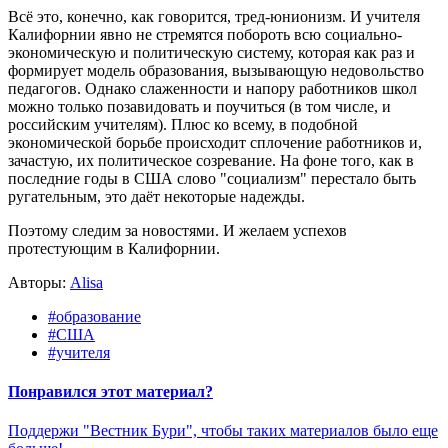
Всё это, конечно, как говорится, тред-юнионизм. И учителя
Калифорнии явно не стремятся побороть всю социально-
экономическую и политическую систему, которая как раз и
формирует модель образования, вызывающую недовольство
педагогов. Однако слаженности и напору работников школ
можно только позавидовать и поучиться (в том числе, и
российским учителям). Плюс ко всему, в подобной
экономической борьбе происходит сплочение работников и,
зачастую, их политическое созревание. На фоне того, как в
последние годы в США слово "социализм" перестало быть
ругательным, это даёт некоторые надежды.
Поэтому следим за новостями. И желаем успехов
протестующим в Калифорнии.
Авторы:
Alisa
#образование
#США
#учителя
Понравился этот материал?
Поддержи "Вестник Бури", чтобы таких материалов было еще