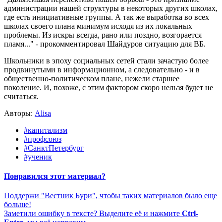
администрации нашей структуры в некоторых других школах,
где есть инициативные группы. А так же выработка во всех
школах своего плана минимум исходя из их локальных
проблемы. Из искры всегда, рано или поздно, возгорается
пламя..." - прокомментировал Шайдуров ситуацию для ВБ.
Школьники в эпоху социальных сетей стали зачастую более
продвинутыми в информационном, а следовательно - и в
общественно-политическом плане, нежели старшее
поколение. И, похоже, с этим фактором скоро нельзя будет не
считаться.
Авторы:
Alisa
#капитализм
#профсоюз
#СанктПетербург
#ученик
Понравился этот материал?
Поддержи "Вестник Бури", чтобы таких материалов было еще
больше!
Заметили ошибку в тексте? Выделите её и нажмите
Ctrl-