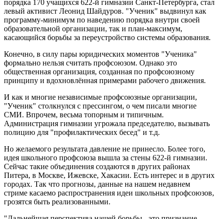
порядка 170 учащихся 622-й гимназии Санкт-Петербурга, стал
левый активист Леонид Шайдуров. "Ученик" выдвинул как
программу-минимум по наведению порядка внутри своей
образовательной организации, так и план-максимум,
касающийся борьбы за переустройство системы образования.
Конечно, в силу пары юридических моментов "Ученика"
формально нельзя считать профсоюзом. Однако это
общественная организация, созданная по профсоюзному
принципу и вдохновлённая примерами рабочего движения.
И как и многие независимые профсоюзные организации,
"Ученик" столкнулся с прессингом, о чем писали многие
СМИ. Впрочем, весьма топорным и типичным.
Администрация гимназии угрожала председателю, вызывать
полицию для "профилактических бесед" и т.д.
Но желаемого результата давление не принесло. Более того,
идея школьного профсоюза вышла за стены 622-й гимназии.
Сейчас такие объединения создаются в других районах
Питера, в Москве, Ижевске, Хакасии. Есть интерес и в других
городах. Так что прогнозы, данные на нашем недавнем
стриме касаемо распространения идеи школьных профсоюзов,
грозятся быть реализованными.
"Дальнейшая перспектива нашей борьбы - это признание