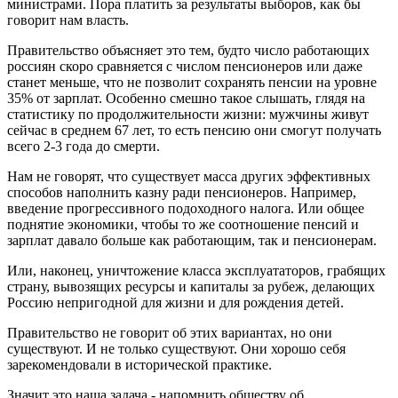
министрами. Пора платить за результаты выборов, как бы
говорит нам власть.
Правительство объясняет это тем, будто число работающих
россиян скоро сравняется с числом пенсионеров или даже
станет меньше, что не позволит сохранять пенсии на уровне
35% от зарплат. Особенно смешно такое слышать, глядя на
статистику по продолжительности жизни: мужчины живут
сейчас в среднем 67 лет, то есть пенсию они смогут получать
всего 2-3 года до смерти.
Нам не говорят, что существует масса других эффективных
способов наполнить казну ради пенсионеров. Например,
введение прогрессивного подоходного налога. Или общее
поднятие экономики, чтобы то же соотношение пенсий и
зарплат давало больше как работающим, так и пенсионерам.
Или, наконец, уничтожение класса эксплуататоров, грабящих
страну, вывозящих ресурсы и капиталы за рубеж, делающих
Россию непригодной для жизни и для рождения детей.
Правительство не говорит об этих вариантах, но они
существуют. И не только существуют. Они хорошо себя
зарекомендовали в исторической практике.
Значит это наша задача - напомнить обществу об