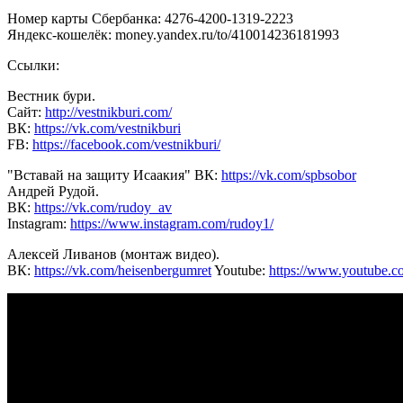
Номер карты Сбербанка: 4276-4200-1319-2223
Яндекс-кошелёк: money.yandex.ru/to/410014236181993
Ссылки:
Вестник бури.
Сайт:
http://vestnikburi.com/
ВК:
https://vk.com/vestnikburi
FB:
https://facebook.com/vestnikburi/
"Вставай на защиту Исаакия" ВК:
https://vk.com/spbsobor
Андрей Рудой.
ВК:
https://vk.com/rudoy_av
Instagram:
https://www.instagram.com/rudoy1/
Алексей Ливанов (монтаж видео).
ВК:
https://vk.com/heisenbergumret
Youtube:
https://www.youtube.