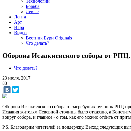
Технологии
Борьба
Левые
Лента
Арт
Игра
Видео
Вестник Бури Originals
Что делать?
Оборона Исаакиевского собора от РПЦ.
Что делать?
23 июля, 2017
83
Оборона Исаакиевского собора от загребущих ручонок РПЦ прод
Исаакия жителям Северной столицы было отказано, а Конституц
вокруг собора, и главное - о том, как его можно отбить от при
P.S. Благодарим читателей за поддержку. Выход следующих выпу