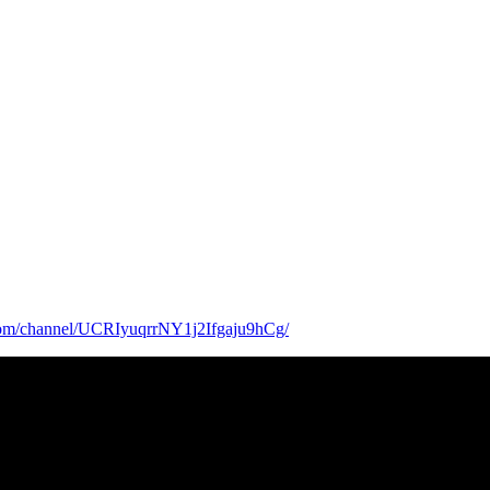
com/channel/UCRIyuqrrNY1j2Ifgaju9hCg/