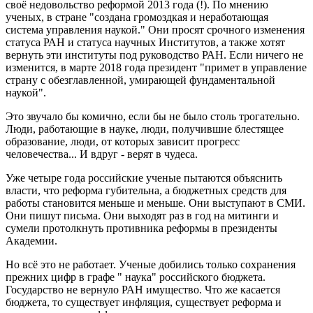
своё недовольство реформой 2013 года (!). По мнению
ученых, в стране "создана громоздкая и неработающая
система управления наукой." Они просят срочного изменения
статуса РАН и статуса научных Институтов, а также хотят
вернуть эти институты под руководство РАН. Если ничего не
изменится, в марте 2018 года президент "примет в управление
страну с обезглавленной, умирающей фундаментальной
наукой".
Это звучало бы комично, если бы не было столь трогательно.
Люди, работающие в науке, люди, получившие блестящее
образование, люди, от которых зависит прогресс
человечества... И вдруг - верят в чудеса.
Уже четыре года российские ученые пытаются объяснить
власти, что реформа губительна, а бюджетных средств для
работы становится меньше и меньше. Они выступают в СМИ.
Они пишут письма. Они выходят раз в год на митинги и
сумели протолкнуть противника реформы в президенты
Академии.
Но всё это не работает. Ученые добились только сохранения
прежних цифр в графе " наука" российского бюджета.
Государство не вернуло РАН имущество. Что же касается
бюджета, то существует инфляция, существует реформа и