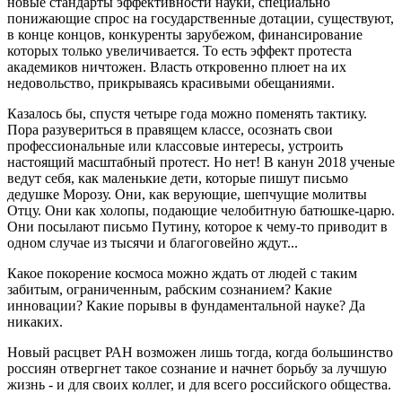
новые стандарты эффективности науки, специально
понижающие спрос на государственные дотации, существуют,
в конце концов, конкуренты зарубежом, финансирование
которых только увеличивается. То есть эффект протеста
академиков ничтожен. Власть откровенно плюет на их
недовольство, прикрываясь красивыми обещаниями.
Казалось бы, спустя четыре года можно поменять тактику.
Пора разувериться в правящем классе, осознать свои
профессиональные или классовые интересы, устроить
настоящий масштабный протест. Но нет! В канун 2018 ученые
ведут себя, как маленькие дети, которые пишут письмо
дедушке Морозу. Они, как верующие, шепчущие молитвы
Отцу. Они как холопы, подающие челобитную батюшке-царю.
Они посылают письмо Путину, которое к чему-то приводит в
одном случае из тысячи и благоговейно ждут...
Какое покорение космоса можно ждать от людей с таким
забитым, ограниченным, рабским сознанием? Какие
инновации? Какие порывы в фундаментальной науке? Да
никаких.
Новый расцвет РАН возможен лишь тогда, когда большинство
россиян отвергнет такое сознание и начнет борьбу за лучшую
жизнь - и для своих коллег, и для всего российского общества.