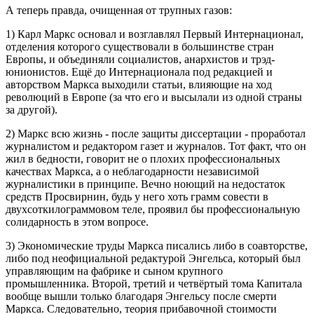
А теперь правда, очищенная от трупных газов:
1) Карл Маркс основал и возглавлял Первый Интернационал,
отделения которого существовали в большинстве стран
Европы, и объединяли социалистов, анархистов и трэд-
юнионистов. Ещё до Интернационала под редакцией и
авторством Маркса выходили статьи, влияющие на ход
революций в Европе (за что его и высылали из одной страны
за другой).
2) Маркс всю жизнь - после защиты диссертации - проработал
журналистом и редактором газет и журналов. Тот факт, что он
жил в бедности, говорит не о плохих профессиональных
качествах Маркса, а о неблагодарности независимой
журналистики в принципе. Вечно ноющий на недостаток
средств Просвирнин, будь у него хоть грамм совести в
двухсоткилограммовом теле, проявил бы профессиональную
солидарность в этом вопросе.
3) Экономические труды Маркса писались либо в соавторстве,
либо под неофициальной редактурой Энгельса, который был
управляющим на фабрике и сыном крупного
промышленника. Второй, третий и четвёртый тома Капитала
вообще вышли только благодаря Энгельсу после смерти
Маркса. Следовательно, теория прибавочной стоимости