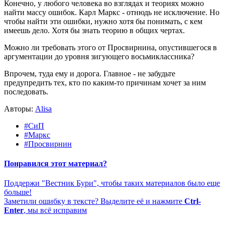
Конечно, у любого человека во взглядах и теориях можно
найти массу ошибок. Карл Маркс - отнюдь не исключение. Но
чтобы найти эти ошибки, нужно хотя бы понимать, с кем
имеешь дело. Хотя бы знать теорию в общих чертах.
Можно ли требовать этого от Просвирнина, опустившегося в
аргументации до уровня зигующего восьмиклассника?
Впрочем, туда ему и дорога. Главное - не забудьте
предупредить тех, кто по каким-то причинам хочет за ним
последовать.
Авторы:
Alisa
#СиП
#Маркс
#Просвирнин
Понравился этот материал?
Поддержи "Вестник Бури", чтобы таких материалов было еще
больше!
Заметили ошибку в тексте? Выделите её и нажмите
Ctrl-
Enter
, мы всё исправим