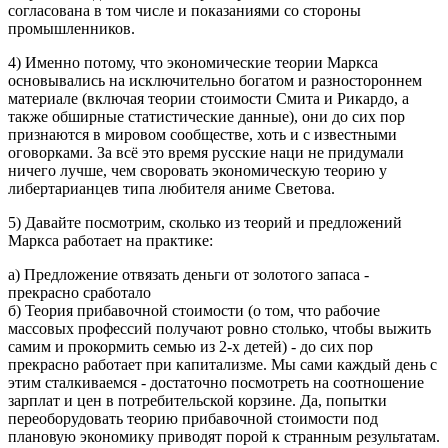
согласована в том числе и показаниями со стороны
промышленников.
4) Именно потому, что экономические теории Маркса
основывались на исключительно богатом и разностороннем
материале (включая теории стоимости Смита и Рикардо, а
также обширные статистические данные), они до сих пор
признаются в мировом сообществе, хоть и с известными
оговорками. За всё это время русские наци не придумали
ничего лучше, чем своровать экономическую теорию у
либертарианцев типа любителя аниме Светова.
5) Давайте посмотрим, сколько из теорий и предложений
Маркса работает на практике:
а) Предложение отвязать деньги от золотого запаса -
прекрасно сработало
б) Теория прибавочной стоимости (о том, что рабочие
массовых профессий получают ровно столько, чтобы выжить
самим и прокормить семью из 2-х детей) - до сих пор
прекрасно работает при капитализме. Мы сами каждый день с
этим сталкиваемся - достаточно посмотреть на соотношение
зарплат и цен в потребительской корзине. Да, попытки
переоборудовать теорию прибавочной стоимости под
плановую экономику приводят порой к странным результатам.