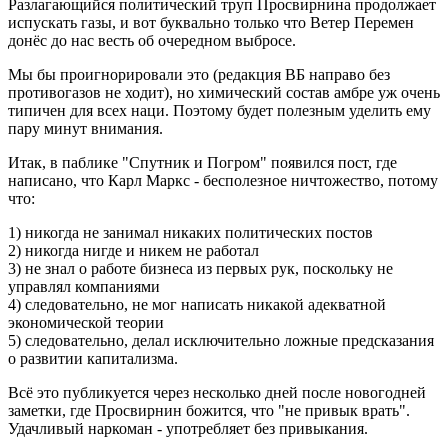
Разлагающийся политический труп Просвирнина продолжает
испускать газы, и вот буквально только что Ветер Перемен
донёс до нас весть об очередном выбросе.
Мы бы проигнорировали это (редакция ВБ направо без
противогазов не ходит), но химический состав амбре уж очень
типичен для всех наци. Поэтому будет полезным уделить ему
пару минут внимания.
Итак, в паблике "Спутник и Погром" появился пост, где
написано, что Карл Маркс - бесполезное ничтожество, потому
что:
1) никогда не занимал никаких политических постов
2) никогда нигде и никем не работал
3) не знал о работе бизнеса из первых рук, поскольку не
управлял компаниями
4) следовательно, не мог написать никакой адекватной
экономической теории
5) следовательно, делал исключительно ложные предсказания
о развитии капитализма.
Всё это публикуется через несколько дней после новогодней
заметки, где Просвирнин божится, что "не привык врать".
Удачливый наркоман - употребляет без привыкания.