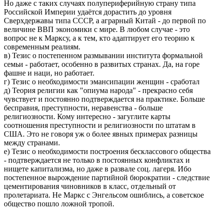
Но даже с таких случаях полупериферийную страну типа
Российской Империи удаётся дорастить до уровня
Сверхдержавы типа СССР, а аграрный Китай - до первой по
величине ВВП экономики с мире. В любом случае - это
вопрос не к Марксу, а к тем, кто адаптирует его теорию к
современным реалиям.
в) Тезис о постепенном размывании института формальной
семьи - работает, особенно в развитых странах. Да, на горе
фашне и наци, но работает.
г) Тезис о необходимости эмансипации женщин - сработал
д) Теория религии как "опиума народа" - прекрасно себя
чувствует и постоянно подтверждается на практике. Больше
бесправия, преступности, неравенства - больше
религиозности. Кому интересно - загуглите карты
соотношения преступности и религиозности по штатам в
США. Это не говоря уж о более явных примерах разницы
между странами.
е) Тезис о необходимости построения бесклассового общества
- подтверждается не только в постоянных конфликтах и
нищете капитализма, но даже в развале соц. лагеря. Ибо
постепенное вырождение партийной бюрократии - следствие
цементирования чиновников в класс, отдельный от
пролетариата. Не Маркс с Энгельсом ошиблись, а советское
общество пошло ложной тропой.