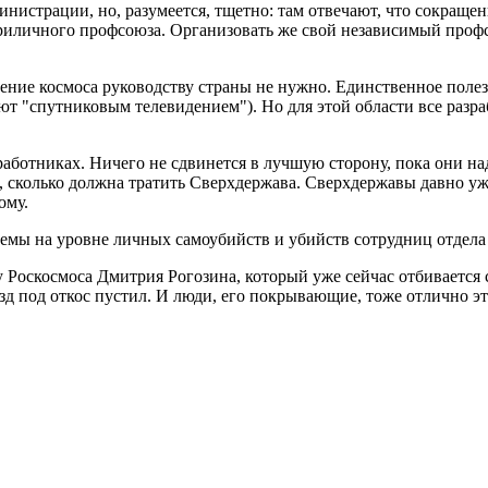
страции, но, разумеется, тщетно: там отвечают, что сокращения
о приличного профсоюза. Организовать же свой независимый пр
орение космоса руководству страны не нужно. Единственное пол
ют "спутниковым телевидением"). Но для этой области все разр
х работниках. Ничего не сдвинется в лучшую сторону, пока они 
с, сколько должна тратить Сверхдержава. Сверхдержавы давно уже
ому.
емы на уровне личных самоубийств и убийств сотрудниц отдела
ву Роскосмоса Дмитрия Рогозина, который уже сейчас отбиваетс
езд под откос пустил. И люди, его покрывающие, тоже отлично эт