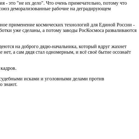
 - это "не их дело". Что очень примечательно, потому что
офсоюз деморализованные рабочие на деградирующем
езное применение космических технологий для Единой России -
аботки уже сделаны, а потому заводы РосКосмоса разваливаются
надеются на доброго дядю-начальника, который вдруг жахнет
 нет, а сам дядя стал одномерным, и всё своё бытие осознаёт
 кадров.
я судебными исками и уголовными делами против
о знают.