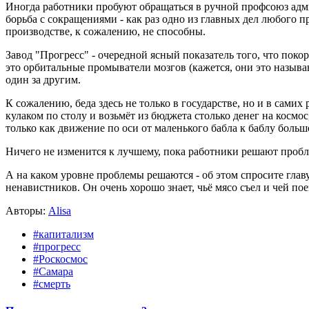
Иногда работники пробуют обращаться в ручной профсоюз админи
борьба с сокращениями - как раз одно из главных дел любог
производстве, к сожалению, не способны.
Завод "Прогресс" - очередной ясный показатель того, что пок
это орбитальные промыватели мозгов (кажется, они это называ
один за другим.
К сожалению, беда здесь не только в государстве, но и в сами
кулаком по столу и возьмёт из бюджета столько денег на космо
только как движение по оси от маленького бабла к баблу больш
Ничего не изменится к лучшему, пока работники решают пробл
А на каком уровне проблемы решаются - об этом спросите гла
ненавистников. Он очень хорошо знает, чьё мясо съел и чей по
Авторы:
Alisa
#капитализм
#прогресс
#Роскосмос
#Самара
#cмерть