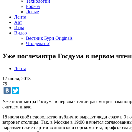
Технологии
Борьба
Левые
Лента
Арт
Игра
Видео
Вестник Бури Originals
Что делать?
Уже послезавтра Госдума в первом чте
Лента
17 июля, 2018
75
Уже послезавтра Госдума в первом чтении рассмотрит законопр
считаем иначе.
18 июля своё недовольство публично выразят люди сразу в 9 г
затронет столицы. Так, в Москве в 19:00 начнётся согласованн
парламентские партии «слились» из оргкомитета, профсоюзы до