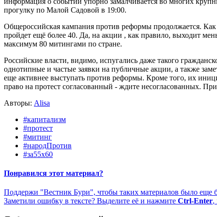
информация о событии упорно замалчивается во многих крупн
прогулку по Малой Садовой в 19:00.
Общероссийская кампания против реформы продолжается. Как 
пройдет ещё более 40. Да, на акции , как правило, выходит ме
максимум 80 митингами по стране.
Российские власти, видимо, испугались даже такого гражданск
однотипные и частые заявки на публичные акции, а также заме
еще активнее выступать против реформы. Кроме того, их иници
право на протест согласованный - ждите несогласованных. Пр
Авторы:
Alisa
#капитализм
#протест
#митинг
#народПротив
#за55х60
Понравился этот материал?
Поддержи "Вестник Бури", чтобы таких материалов было еще 
Заметили ошибку в тексте? Выделите её и нажмите
Ctrl-Enter
,