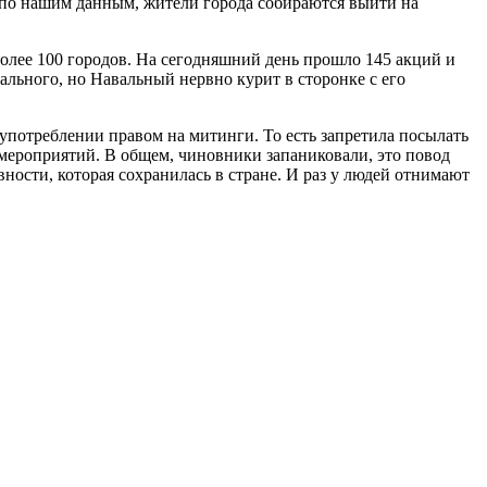
 по нашим данным, жители города собираются выйти на
олее 100 городов. На сегодняшний день прошло 145 акций и
ального, но Навальный нервно курит в сторонке с его
оупотреблении правом на митинги. То есть запретила посылать
 мероприятий. В общем, чиновники запаниковали, это повод
ости, которая сохранилась в стране. И раз у людей отнимают