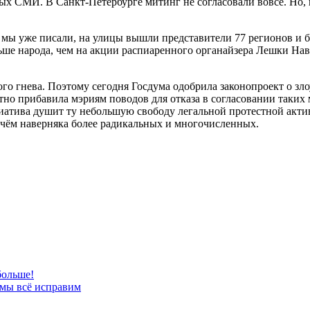
ых СМИ. В Санкт-Петербурге митинг не согласовали вовсе. Но,
мы уже писали, на улицы вышли представители 77 регионов и б
ньше народа, чем на акции распиаренного органайзера Лешки Нав
ого гнева. Поэтому сегодня Госдума одобрила законопроект о зл
тно прибавила мэриям поводов для отказа в согласовании таких
атива душит ту небольшую свободу легальной протестной активн
ичём наверняка более радикальных и многочисленных.
больше!
 мы всё исправим