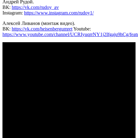
Андрей Рудой.
ВК:
https://vk.com/rudoy_av
Instagram:
https://www.instagram.com/rudoy1/
Алексей Ливанов (монтаж видео).
ВК:
https://vk.com/heisenbergumret
Youtube:
https://www.youtube.com/channel/UCRIyuqrrNY1j2Ifgaju9hCg/feat