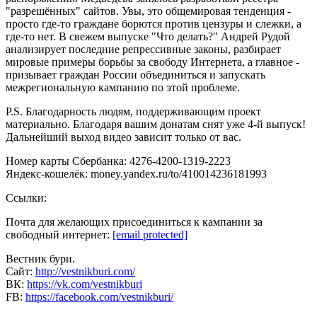
"разрешённых" сайтов. Увы, это общемировая тенденция -
просто где-то граждане борются против цензуры и слежки, а
где-то нет. В свежем выпуске "Что делать?" Андрей Рудой
анализирует последние репрессивные законы, разбирает
мировые примеры борьбы за свободу Интернета, а главное -
призывает граждан России объединиться и запускать
межрегиональную кампанию по этой проблеме.
P.S. Благодарность людям, поддерживающим проект
материально. Благодаря вашим донатам снят уже 4-й выпуск!
Дальнейший выход видео зависит только от вас.
Номер карты Сбербанка: 4276-4200-1319-2223
Яндекс-кошелёк: money.yandex.ru/to/410014236181993
Ссылки:
Почта для желающих присоединиться к кампании за
свободный интернет:
[email protected]
Вестник бури.
Сайт:
http://vestnikburi.com/
ВК:
https://vk.com/vestnikburi
FB:
https://facebook.com/vestnikburi/