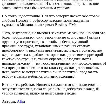
физономии человечества. И мы счастливы видеть, что они
завершаются хотя бы частичным успехом.
Но этого недостаточно. Вот что говорит насчёт забастовок
Любовь Попова, профессор истории моды академии
художеств Милана, в интервью Business FM:
"Это, безусловно, не вызовет закрытие магазинов, но если это
будет продолжаться, они [текстильные корпорации] найдут
другие пути производства, чтобы избежать условий
правильного труда, установленных в разных странах
профсоюзами и законами правительств. Такое производство
ведется даже на кораблях, которые находятся вне территорий
какой-либо страны и, таким образом, не подчиняются
никаким законам — ни государственным, ни профсоюзным. И
мы прекрасно знаем, что на таких судах находятся швейные
цеха, которые могут платить или не платить и предлагать
работу в самых неблагоприятных условиях".
Вот так-то, ребятки. Нищета, создаваемая капитализмом, не
отпустит этот мир, пока социализм не доберётся в каждый
уголок планеты, включая нейтральные воды.
Авторы:
Alisa