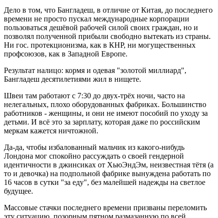
Дело в том, что Бангладеш, в отличие от Китая, до последнего
времени не просто пускал международные корпорации
пользоваться дешёвой рабочей силой своих граждан, но и
позволял полученной прибыли свободно вытекать из страны.
Ни гос. протекционизма, как в КНР, ни могущественных
профсоюзов, как в Западной Европе.
Результат налицо: кормя и одевая "золотой миллиард",
Бангладеш десятилетиями жил в нищете.
Швеи там работают с 7:30 до двух-трёх ночи, часто на
нелегальных, плохо оборудованных фабриках. Большинство
работников - женщины, и они не имеют пособий по уходу за
детьми. И всё это за зарплату, которая даже по российским
меркам кажется ничтожной.
Да-да, чтобы избалованный мальчик из какого-нибудь
Лондона мог спокойно рассуждать о своей гендерной
идентичности в джинсиках от ХьюЭндЭм, неизвестная тётя (а
то и девочка) на подпольной фабрике вынуждена работать по
16 часов в сутки "за еду", без малейшей надежды на светлое
будущее.
Массовые стачки последнего времени призваны переломить
эту ситуацию, позорным пятном размазанную по всей