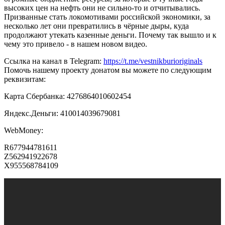
высоких цен на нефть они не сильно-то и отчитывались.
Призванные стать локомотивами российской экономики, за
несколько лет они превратились в чёрные дыры, куда
продолжают утекать казенные деньги. Почему так вышло и к
чему это привело - в нашем новом видео.
Ссылка на канал в Telegram:
https://t.me/vestnikburioriginals
Помочь нашему проекту донатом вы можете по следующим
реквизитам:
Карта Сбербанка: 4276864010602454
Яндекс.Деньги: 410014039679081
WebMoney:
R677944781611
Z562941922678
X955568784109