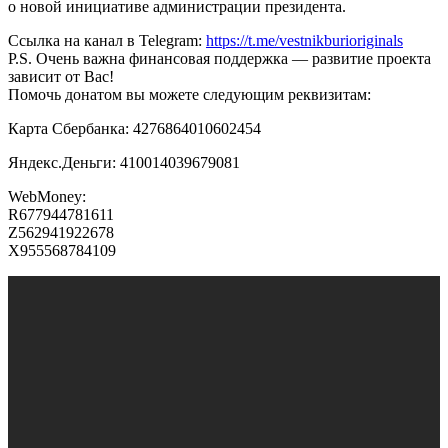
о новой инициативе администрации президента.
Ссылка на канал в Telegram:
https://t.me/vestnikburioriginals
P.S. Очень важна финансовая поддержка — развитие проекта
зависит от Вас!
Помочь донатом вы можете следующим реквизитам:
Карта Сбербанка: 4276864010602454
Яндекс.Деньги: 410014039679081
WebMoney:
R677944781611
Z562941922678
X955568784109