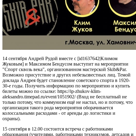
14 сентября Андрей Рудой вместе с [id1637642|Климом
Жуковым] и Максимом Бендусом выступит на мероприятии
"Спорт сквозь века", организованном мастерской Skib&Par.
Возможно присутствие и других небезызвестных лиц. Темой
доклада Андрея будет становление советского спорта в 1920-
30-е годы. Получить информацию по мероприятию и купить
билеты можно по ссылке: https://ip-zhukov-klim-
aleksandro.timepad.ru/event/1051902/ (Вход не бесплатный не
только потому, что коммунизм ещё не настал, но и потому, что
организация такого рода мероприятия оборачивается
колоссальными расходами - от аренды до логистики и
охраны).
15 сентября в 12.00 состоится встреча с работниками
образования (учителями, работниками техникумов, детсадов и