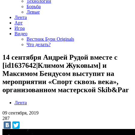
Технологии
Борьба
Левые
Лента
Арт
Игра
Видео
Вестник Бури Originals
Что делать?
14 сентября Андрей Рудой вместе с
[id1637642|Климом Жуковым] и
Максимом Бендусом выступит на
мероприятии «Спорт сквозь века»,
организованном мастерской Skib&Par
Лента
09 сентября, 2019
287