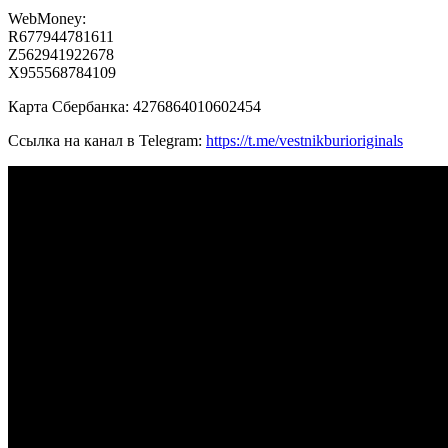
WebMoney:
R677944781611
Z562941922678
X955568784109
Карта Сбербанка: 4276864010602454
Ссылка на канал в Telegram:
https://t.me/vestnikburioriginals