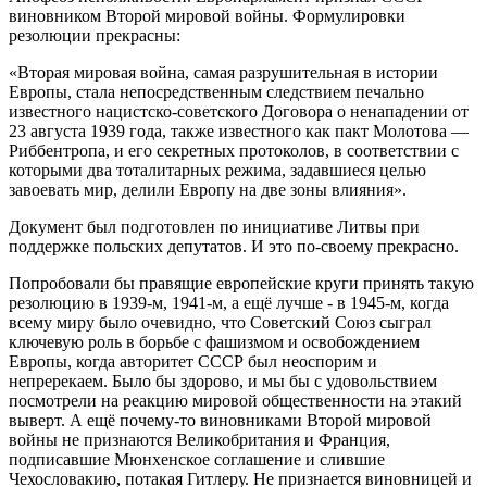
виновником Второй мировой войны. Формулировки
резолюции прекрасны:
«Вторая мировая война, самая разрушительная в истории
Европы, стала непосредственным следствием печально
известного нацистско-советского Договора о ненападении от
23 августа 1939 года, также известного как пакт Молотова —
Риббентропа, и его секретных протоколов, в соответствии с
которыми два тоталитарных режима, задавшиеся целью
завоевать мир, делили Европу на две зоны влияния».
Документ был подготовлен по инициативе Литвы при
поддержке польских депутатов. И это по-своему прекрасно.
Попробовали бы правящие европейские круги принять такую
резолюцию в 1939-м, 1941-м, а ещё лучше - в 1945-м, когда
всему миру было очевидно, что Советский Союз сыграл
ключевую роль в борьбе с фашизмом и освобождением
Европы, когда авторитет СССР был неоспорим и
непререкаем. Было бы здорово, и мы бы с удовольствием
посмотрели на реакцию мировой общественности на этакий
выверт. А ещё почему-то виновниками Второй мировой
войны не признаются Великобритания и Франция,
подписавшие Мюнхенское соглашение и слившие
Чехословакию, потакая Гитлеру. Не признается виновницей и