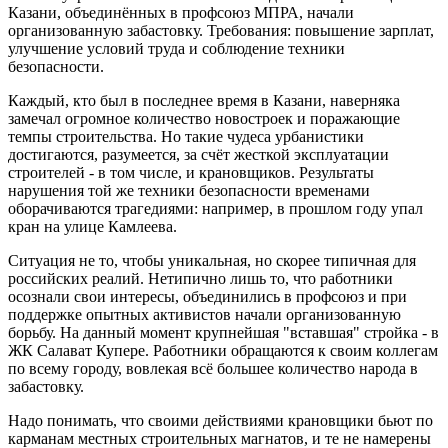
Казани, объединённых в профсоюз МПРА, начали
организованную забастовку. Требования: повышение зарплат,
улучшение условий труда и соблюдение техники
безопасности.
Каждый, кто был в последнее время в Казани, наверняка
замечал огромное количество новостроек и поражающие
темпы строительства. Но такие чудеса урбанистики
достигаются, разумеется, за счёт жесткой эксплуатации
строителей - в том числе, и крановщиков. Результаты
нарушения той же техники безопасности временами
оборачиваются трагедиями: например, в прошлом году упал
кран на улице Камлеева.
Ситуация не то, чтобы уникальная, но скорее типичная для
российских реалий. Нетипично лишь то, что работники
осознали свои интересы, объединились в профсоюз и при
поддержке опытных активистов начали организованную
борьбу. На данный момент крупнейшая "вставшая" стройка - в
ЖК Салават Купере. Работники обращаются к своим коллегам
по всему городу, вовлекая всё большее количество народа в
забастовку.
Надо понимать, что своими действиями крановщики бьют по
карманам местных строительных магнатов, и те не намерены