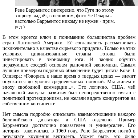
Рене Баррьентос (интересно, что Гугл по этому
запросу выдаёт, в основном, фото Че Гевары -
настолько Баррьентос никому не нужен - прим.
ред.)
В этом кроется ключ к пониманию большинства проблем
стран Латинской Америки. Её соглашались рассматривать
исключительно в качестве сырьевого придатка. Только на этих
условиях цивилизованные страны готовы были
инвестировать в экономику юга. И заодно обучить
неразумных соседей основам рыночной экономики. Самым
лучшим примером подобных объяснений будет цитата Кови Т.
Оливера: «Говорить в наше время о твердых ценах — значит
опускаться до уровня средневековых понятий. Мы живем в
эпоху свободной коммерции...». Это логично. США, чей
начальный импульс развития был непосредственно связан с
политикой протекционизма, не желали видеть конкурентов на
собственном континенте.
Нет смысла подробно описывать взаимоотношение каждого
боливийского диктатора и США отдельно. Пример
Баррьентоса достаточно показателен и универсален. Его
история закончилась в 1969 году. Рене Баррьентос погиб в
результате крушения вертолета. Может быть, это было