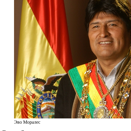
Эво Моралес