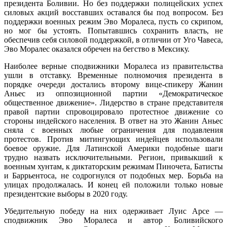
президента Боливии. Но без поддержки полицейских успех
силовых акций восставших оставался бы под вопросом. Без
поддержки военных режим Эво Моралеса, пусть со скрипом,
но мог бы устоять. Попытавшись сохранить власть, не
обеспечив себя силовой поддержкой, в отличии от Уго Чавеса,
Эво Моралес оказался обречен на бегство в Мексику.
Наиболее верные сподвижники Моралеса из правительства
ушли в отставку. Временные полномочия президента в
порядке очереди достались второму вице-спикеру Жанин
Аньес из оппозиционной партии «Демократическое
общественное движение». Лидерство в стране представителя
правой партии спровоцировало протестное движение со
стороны индейского населения. В ответ на это Жанин Аньес
сняла с военных любые ограничения для подавления
протестов. Против митингующих индейцев использовали
боевое оружие. Для Латинской Америки подобные шаги
трудно назвать исключительными. Регион, привыкший к
военным хунтам, к диктаторским режимам Пиночета, Батисты
и Баррьентоса, не содрогнулся от подобных мер. Борьба на
улицах продолжалась. И конец ей положили только новые
президентские выборы в 2020 году.
Убедительную победу на них одерживает Луис Арсе —
сподвижник Эво Моралеса и автор Боливийского