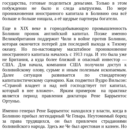
государства, готовые поделиться деньгами. Только в этом
побуждении не было и следа альтруизма. По мере
проникновения иностранного капитала в Боливию она всё
больше и больше нищала, а её щедрые партнеры богатели.
Еще в XIX веке в горнодобывающую промышленность
Боливии проник английский капитал. Позже именно
Великобритания поддержит Чили в войне против Боливии,
которая окончится потерей для последней выхода к Тихому
океану. Но по-настоящему масштабное проникновение
иностранного капитала началось с 1913 года. И это была уже
не Британия, а куда более близкий и опасный инвестор —
США. Для начала, компании США получили доступ к
боливийскому олову, сурьме и иным полезным ископаемым.
Далее ситуация развивается по стандартному
капиталистическому сценарию. Как подметил Вудро Вильсон:
«Страной владеет и над ней господствует тот капитал,
который в нее вложен». Ярким примером на практике
является период правления диктатора Рене Баррьентос
Ортуньо.
Именно генерал Рене Баррьентос находился у власти, когда в
Боливию прибыл легендарный Че Гевара. Неутомимый борец
за права трудящихся, он был привлечен страданиями
боливийского народа. Здесь же Че был арестован и казнен. Но