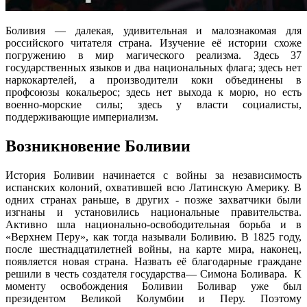
Боливия — далекая, удивительная и малознакомая для
российского читателя страна. Изучение её истории схоже
погружению в мир магического реализма. Здесь 37
государственных языков и два национальных флага; здесь нет
наркокартелей, а производители коки объединены в
профсоюзы кокальерос; здесь нет выхода к морю, но есть
военно-морские силы; здесь у власти социалисты,
поддерживающие империализм.
Возникновение Боливии
История Боливии начинается с войны за независимость
испанских колоний, охватившей всю Латинскую Америку. В
одних странах раньше, в других - позже захватчики были
изгнаны и установились национальные правительства.
Активно шла национально-освободительная борьба и в
«Верхнем Перу», как тогда называли Боливию. В 1825 году,
после шестнадцатилетней войны, на карте мира, наконец,
появляется новая страна. Назвать её благодарные граждане
решили в честь создателя государства— Симона Боливара. К
моменту освобождения Боливии Боливар уже был
президентом Великой Колумбии и Перу. Поэтому