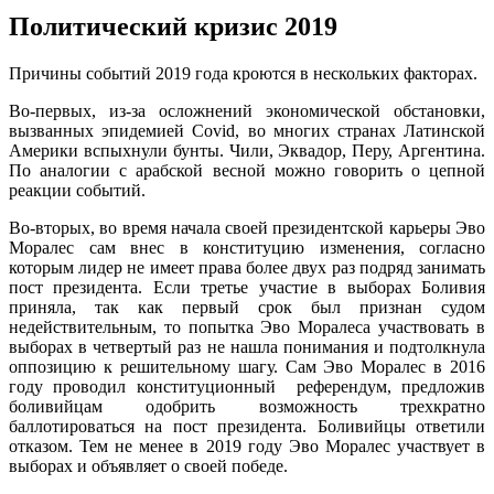
Политический кризис 2019
Причины событий 2019 года кроются в нескольких факторах.
Во-первых, из-за осложнений экономической обстановки,
вызванных эпидемией Covid, во многих странах Латинской
Америки вспыхнули бунты. Чили, Эквадор, Перу, Аргентина.
По аналогии с арабской весной можно говорить о цепной
реакции событий.
Во-вторых, во время начала своей президентской карьеры Эво
Моралес сам внес в конституцию изменения, согласно
которым лидер не имеет права более двух раз подряд занимать
пост президента. Если третье участие в выборах Боливия
приняла, так как первый срок был признан судом
недействительным, то попытка Эво Моралеса участвовать в
выборах в четвертый раз не нашла понимания и подтолкнула
оппозицию к решительному шагу. Сам Эво Моралес в 2016
году проводил конституционный референдум, предложив
боливийцам одобрить возможность трехкратно
баллотироваться на пост президента. Боливийцы ответили
отказом. Тем не менее в 2019 году Эво Моралес участвует в
выборах и объявляет о своей победе.