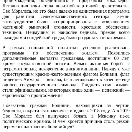
происхождения, объединились в профсоюзы кокальерос.
Легализация коки стала визитной карточкой правительства
Эво Моралеса, но это была далеко не единственная программа
для развития сельскохозяйственного сектора. Земли
латифундистов были экспроприированы с возвращением
частичной рыночной стоимости, крестьяне обеспечены
техникой. Неимущим и наиболее бедным, прежде всего
выходцам из индейской среды, были розданы участки земли.
В рамках социальной политики успешно реализована
программа по обеспечению жильем. Появились
дополнительные выплаты гражданам, достигшим 60 лет,
кроме государственной пенсии. Велась активная борьба с
неграмотностью, искоренение дискриминации. Наряду с уже
существующим красно-желто-зеленым флагом Боливии, флаг
индейцев Аймаро — випала, был легализован в качестве еще
одного государственного символа. Тридцать семь языков
стали официальными, из которых лишь один — испанский —
европейского происхождения.
Показатель граждан Боливии, находящихся за чертой
бедности, сократился практически вдвое к 2018 году. А в 2019
Эво Моралес был вынужден бежать в Мексику из-за
политического кризиса. В чем кроется причина столь резкой
перемены настроения боливийцев?