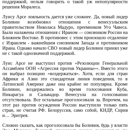
поддержкой, нельзя говорить о такой уж непопулярности
решения Моралеса.
Луису Арсе лояльность дается уже сложнее. Да, новый лидер
Боливии возобновил отношения с венесуэльским
правительством Николаса Мадуро, преемником Уго Чавеса.
Были налажены отношения с Ираном — союзником России на
Ближнем Востоке. В противовес с этим произошло отдаление
с Израилем - важнейшим союзником Запада и противником
Ирана. Однако начало СВО новый лидер Боливии принял уже
не с такой однозначной поддержкой.
Луис Арсе не выступил против «Резолюции Генеральной
Ассамблеи ООН «Агрессия против Украины»». Вместо этого
он выбрал позицию «воздержаться». Хотя, если для стран
Африки и Азии это стандартная линия поведения, то в
Латинской Америке даже она крайне не популярна. Кроме
Боливии, воздержались во время голосования Куба,
Никарагуа и Сальвадор. Венесуэла на голосовании
отсутствовала. Все остальные проголосовали за. Впрочем, на
этот раз против осуждения России выступили только пять
стран, не считая РФ. Белоруссия, само собой, КНДР, Сирия
и… Эритрея.
Сложно сказать, как проголосовала бы Боливия, будь у власти