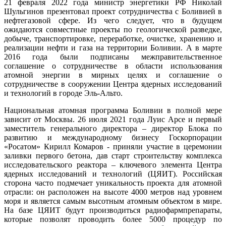
21 февраля 2022 года министр энергетики РФ Николай
Шульгинов презентовал проект сотрудничества с Боливией в
нефтегазовой сфере. Из чего следует, что в будущем
ожидаются совместные проекты по геологической разведке,
добыче, транспортировке, переработке, очистке, хранению и
реализации нефти и газа на территории Боливии. А в марте
2016 года были подписаны межправительственное
соглашение о сотрудничестве в области использования
атомной энергии в мирных целях и соглашение о
сотрудничестве в сооружении Центра ядерных исследований
и технологий в городе Эль-Альто.
Национальная атомная программа Боливии в полной мере
зависит от Москвы. 26 июля 2021 года Луис Арсе и первый
заместитель генерального директора – директор Блока по
развитию и международному бизнесу Госкорпорации
«Росатом» Кирилл Комаров - приняли участие в церемонии
заливки первого бетона, дав старт строительству комплекса
исследовательского реактора – ключевого элемента Центра
ядерных исследований и технологий (ЦЯИТ). Российская
сторона часто подмечает уникальность проекта для атомной
отрасли: он расположен на высоте 4000 метров над уровнем
моря и является самым высотным атомным объектом в мире.
На базе ЦЯИТ будут производиться радиофармпрепараты,
которые позволят проводить более 5000 процедур по