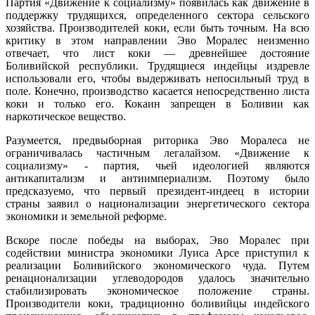
Партия «Движение к социализму» появилась как движение в
поддержку трудящихся, определенного сектора сельского
хозяйства. Производителей коки, если быть точным. На всю
критику в этом направлении Эво Моралес неизменно
отвечает, что лист коки — древнейшее достояние
Боливийской республики. Трудящиеся индейцы издревле
использовали его, чтобы выдерживать непосильный труд в
поле. Конечно, производство касается непосредственно листа
коки и только его. Кокаин запрещен в Боливии как
наркотическое вещество.
Разумеется, предвыборная риторика Эво Моралеса не
ограничивалась частичным легалайзом. «Движение к
социализму» - партия, чьей идеологией являются
антикапитализм и антиимпериализм. Поэтому было
предсказуемо, что первый президент-индеец в истории
страны заявил о национализации энергетического сектора
экономики и земельной реформе.
Вскоре после победы на выборах, Эво Моралес при
содействии министра экономики Луиса Арсе приступил к
реализации Боливийского экономического чуда. Путем
ренационализации углеводородов удалось значительно
стабилизировать экономическое положение страны.
Производители коки, традиционно боливийцы индейского