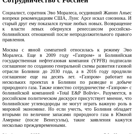
Социалист, соратник Эво Моралеса, осудивший Жанин Аньес
вопреки рекомендациям США, Луис Арсе искал союзника. И
старый друг ему показался лучше любых новых. Возвращение
к власти левых обернулся ренессансом российско-
боливийских отношений после непродолжительного правого
правления.
Москва с явной симпатией относилась к режиму Эво
Моралеса. Еще в 2009 году «Газпром» и Боливийская
государственная нефтегазовая компания (YPFB) подписали
соглашение по созданию генеральной схемы развития газовой
отрасли Боливии до 2030 года, а в 2016 году продлили
соглашение еще на десять лет. «Газпром» работает на
нескольких проектах в Боливии по разведке и добыче
природного газа. Также известно сотрудничестве «Газпром» с
боливийской компанией «Total E&P Bolivie». Разумеется, в
российском политическом дискурсе присутствует мнение, что
боливийские углеводороды не могут играть важную роль в
мировой экономике. Но если учесть, что Боливия обладает
вторыми по величине запасами природного газа в Южной
Америке (после Венесуэлы), такие заявления кажутся
несколько преждевременными.