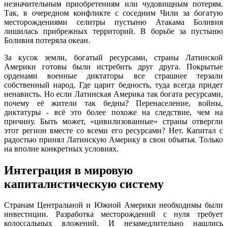
незначительным приобретениям или чудовищным потерям.
Так, в очередном конфликте с соседним Чили за богатую
месторождениями селитры пустыню Атакама Боливия
лишилась прибрежных территорий. В борьбе за пустыню
Боливия потеряла океан.
За кусок земли, богатый ресурсами, страны Латинской
Америки готовы были истребить друг друга. Покрытые
орденами военные диктаторы все страшнее терзали
собственный народ. Где царит бедность, туда всегда придет
ненависть. Но если Латинская Америка так богата ресурсами,
почему её жители так бедны? Перенаселение, войны,
диктатуры - всё это более похоже на следствие, чем на
причину. Быть может, «цивилизованные» страны отвергли
этот регион вместе со всеми его ресурсами? Нет. Капитал с
радостью принял Латинскую Америку в свои объятья. Только
на вполне конкретных условиях.
Интеграция в мировую
капиталистическую систему
Странам Центральной и Южной Америки необходимы были
инвестиции. Разработка месторождений с нуля требует
колоссальных вложений. И незамедлительно нашлись