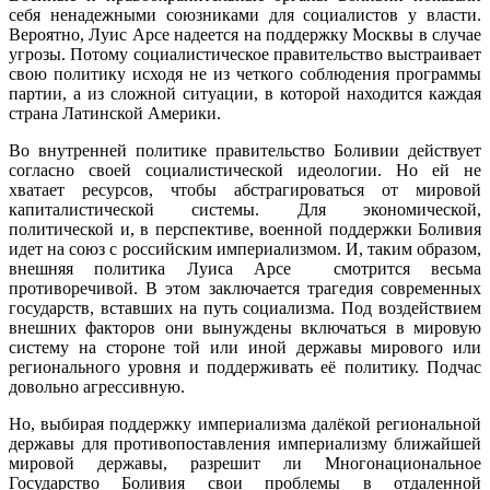
себя ненадежными союзниками для социалистов у власти.
Вероятно, Луис Арсе надеется на поддержку Москвы в случае
угрозы. Потому социалистическое правительство выстраивает
свою политику исходя не из четкого соблюдения программы
партии, а из сложной ситуации, в которой находится каждая
страна Латинской Америки.
Во внутренней политике правительство Боливии действует
согласно своей социалистической идеологии. Но ей не
хватает ресурсов, чтобы абстрагироваться от мировой
капиталистической системы. Для экономической,
политической и, в перспективе, военной поддержки Боливия
идет на союз с российским империализмом. И, таким образом,
внешняя политика Луиса Арсе смотрится весьма
противоречивой. В этом заключается трагедия современных
государств, вставших на путь социализма. Под воздействием
внешних факторов они вынуждены включаться в мировую
систему на стороне той или иной державы мирового или
регионального уровня и поддерживать её политику. Подчас
довольно агрессивную.
Но, выбирая поддержку империализма далёкой региональной
державы для противопоставления империализму ближайшей
мировой державы, разрешит ли Многонациональное
Государство Боливия свои проблемы в отдаленной