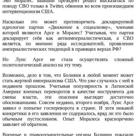
Эво Моралес. Бывший президент решил высказаться по
поводу СВО только в Twitter, обвинив во всем произошедшем
интервенционизм США.
Насколько это может противоречить декларируемой
идеологии партии «Движение к социализму», членами
которой являются Арсе и Моралес? Учитывая, что партия
декларирует себя как антиимпериалистическая, а СВО
является, по мнению ряда исследователей, проявление
империалистических тенденций в правящих верхах РФ?
Но Луис Арсе не стала осуществлять сложный
политологический анализ на эту тему.
Возможно, дело в том, что Боливия в любой момент может
стать жертвой империализма США. Что уже случалось с ней в
недавнем прошлом. Учитывая популярность в Латинской
Америке военных переворотов в качестве инструмента для
смены власти, эти опасения выглядят достаточно
обоснованными. Совсем недавно, второго ноября, Луис Арсе
заявил о попытке госпереворота в стране. И хотя никакой
конкретики в его заявлении не содержалось, вряд ли это было
обычным пустословием. Опыт Моралеса красноречиво
заявляет об обратном.
Военные и правоохранительные органы Боливии показали