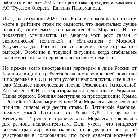
работать в начале 2025, по прогнозам президента компании
АО "Русатом Оверсиз" Евгения Пакерманова.
Итак, на ситуацию 2020 года Боливия находилась на сотом
месте в рейтинге стран по бедности, что значительно лучше
позиций, занимаемых до правления Эво Моралеса. И эти
показатели улучшаются. Во многом этот рост связан с
экономической политикой и сближением с Москвой.
Разумеется, для России эти соглашения тоже отражаются
выгодой. Особенно в текущей ситуации, когда стабильных
экономических партнеров осталось совсем немного.
Но прежде всего иностранным партнерам в лице России от
Боливии, видимо, требуется лояльность во внешней политике
и поддержка в ООН. И эти условия выполняются. Еще в 2014
Эво Моралес проголосовал против Резолюции Генеральной
Ассамблеи ООН о территориальной целостности Украины.
Таким образом, Боливия выступила за присоединение Крыма
к Российской Федерации. Кроме Эво Моралеса такое решение
приняли лидеры еще десяти стран. В Латинской Америке,
помимо самой Боливии, это были Куба, Нигарагуа и
Венесуэла. И решение правительства Моралеса не являлось
для региона исключительным. Если учесть, что пятьдесят
восемь стран мира воздержались, а еще двадцать четыре не
участвовали в голосовании, что тоже является косвенной