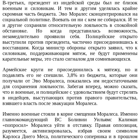
В-третьих, президент из индейской среды был не близок
военным и силовикам. И тем и другим уделялась крайне
скромная часть бюджета. Эво Моралес сконцентрировался на
социальной политике. Воевать он ни с кем не собирался. И те
и другие сохраняли относительную лояльность в спокойной
обстановке. Но когда представилась возможность,
незамедлительно проявили себя. Полицейские открыто
выступили против президента, частично присоединившись к
восставшим. Когда министр обороны открыто заявил, что к
силовикам, поддерживающим мятеж, не будут применены
карательные меры, это стало сигналом для сомневающихся.
Армейские круги не присоединились к мятежу, но и
подавлять его не спешили. 3,8% из бюджета, которые они
получали от Эво Моралеса, показались им недостаточными
для сохранения лояльности. Забегая вперед, можно сказать,
что и военные, и полицейские с удовольствием будут стрелять
в индейцев, выступающих против правого правительства,
взявшего власть после эвакуации Моралеса.
Именно военные стояли в корне смещения Моралеса. Именно
главнокомандующий ВС Боливии Уильямс Калиман
«попросил» Моралеса уйти в отставку. Правая оппозиция,
разумеется, активизировалась, избрав своим символом
Карлоса Диего Меса, политического соперника и в прошлом