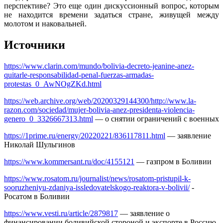
перспективе? Это еще один дискуссионный вопрос, которым
не находится времени задаться стране, живущей между
молотом и наковальней.
Источники
https://www.clarin.com/mundo/bolivia-decreto-jeanine-anez-
quitarle-responsabilidad-penal-fuerzas-armadas-
protestas_0_AwNOgZKd.html
https://web.archive.org/web/20200329144300/http://www.la-
razon.com/sociedad/mujer-bolivia-anez-presidenta-violencia-
genero_0_3326667313.html
— о снятии ограничений с военных
https://1prime.ru/energy/20220221/836117811.html
— заявление
Николай Шульгинов
https://www.kommersant.ru/doc/4155121
— газпром в Боливии
https://www.rosatom.ru/journalist/news/rosatom-pristupil-k-
sooruzheniyu-zdaniya-issledovatelskogo-reaktora-v-bolivii/
-
Росатом в Боливии
https://www.vesti.ru/article/2879817
— заявление о
финансировании боливийской стороной и экспорте в Россию.