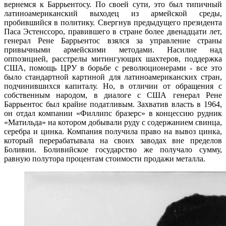
вернемся к Баррьентосу. По своей сути, это был типичный
латиноамериканский выходец из армейской среды,
пробившийся в политику. Свергнув предыдущего президента
Паса Эстенссоро, правившего в стране более двенадцати лет,
генерал Рене Баррьентос взялся за управление страны
привычными армейскими методами. Насилие над
оппозицией, расстрелы митингующих шахтеров, поддержка
США, помощь ЦРУ в борьбе с революционерами - все это
было стандартной картиной для латиноамериканских стран,
подчинившихся капиталу. Но, в отличии от обращения с
собственным народом, в диалоге с США генерал Рене
Баррьентос был крайне податливым. Захватив власть в 1964,
он отдал компании «Филлипс бразерс» в концессию рудник
«Матильда» на котором добывали руду с содержанием свинца,
серебра и цинка. Компания получила право на вывоз цинка,
который перерабатывала на своих заводах вне пределов
Боливии. Боливийское государство же получало сумму,
равную полутора процентам стоимости продажи металла.