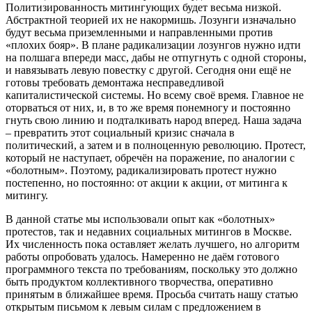
Политизированность митингующих будет весьма низкой.
Абстрактной теорией их не накормишь. Лозунги изначально
будут весьма приземленными и направленными против
«плохих бояр». В плане радикализации лозунгов нужно идти
на полшага впереди масс, дабы не отпугнуть с одной стороны,
и навязывать левую повестку с другой. Сегодня они ещё не
готовы требовать демонтажа несправедливой
капиталистической системы. Но всему своё время. Главное не
оторваться от них, и, в то же время понемногу и постоянно
гнуть свою линию и подталкивать народ вперед. Наша задача
– превратить этот социальный кризис сначала в
политический, а затем и в полноценную революцию. Протест,
который не наступает, обречён на поражение, по аналогии с
«болотным». Поэтому, радикализировать протест нужно
постепенно, но постоянно: от акции к акции, от митинга к
митингу.
В данной статье мы использовали опыт как «болотных»
протестов, так и недавних социальных митингов в Москве.
Их численность пока оставляет желать лучшего, но алгоритм
работы опробовать удалось. Намеренно не даём готового
программного текста по требованиям, поскольку это должно
быть продуктом коллективного творчества, оперативно
принятым в ближайшее время. Просьба считать нашу статью
открытым письмом к левым силам с предложением в