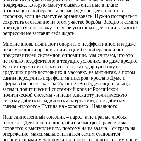
поддержка, которую смогут оказать опытные в плане
правозащиты либералы, а левые будут бездействовать в
сторонке, если не смогут ее организовать. Нужно постараться
сократить отставание на этом участке борьбы. Заодно и самим
пригодится, поскольку в случае успешных действий заказные
репрессии не заставят себя ждать.
Многие вновь начинают говорить о неэффективности и даже
невозможности организации акций без либералов и без
представителей системной оппозиции. Мы считаем, что это
не только неэффективно в текущих условиях, но даже вредно.
В их интересах использовать нас, как ударную силу в
грядущих противостояниях и массовку на митингах, а потом
самим переделить портфели министров, кресла в Думе и
сферы в бизнесе – как на Украине. Это будет социальный, а
затем и политический системный кризис Российской
политической системы - и наша задача эту политическую
систему добить и выдвинуть альтернативу, а не добиться
смены «плохого» Путина на «хорошего» Навального.
Наш единственный союзник – народ, а не правые любых
оттенков. Действовать понадобится быстро. Правые тоже
готовятся к выступлениям, поэтому наша задача – сыграть на
опережение, максимально пытаться самим становится
организаторами мероприятий и пробовать диктовать им наши