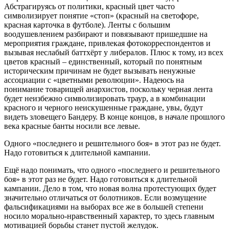
Абстрагируясь от политики, красный цвет часто
символизирует понятие «стоп» (красный на светофоре,
красная карточка в футболе). Ленты с большим
воодушевлением разбирают и повязывают пришедшие на
мероприятия граждане, привлекая фотокорреспондентов и
вызывая неслабый баттхёрт у либералов. Плюс к тому, из всех
цветов красный – единственный, который по понятным
историческим причинам не будет вызывать ненужные
ассоциации с «цветными революции». Надеюсь на
понимание товарищей анархистов, поскольку черная лента
будет неизбежно символизировать траур, а в комбинации
красного и черного неискушенные граждане, увы, будут
видеть зловещего Бандеру. В конце концов, в начале прошлого
века красные банты носили все левые.
Одного «последнего и решительного боя» в этот раз не будет.
Надо готовиться к длительной кампании.
Ещё надо понимать, что одного «последнего и решительного
боя» в этот раз не будет. Надо готовиться к длительной
кампании. Дело в том, что новая волна протестующих будет
значительно отличаться от болотников. Если возмущение
фальсификациями на выборах все же в большей степени
носило морально-нравственный характер, то здесь главным
мотивацией борьбы станет пустой желудок.