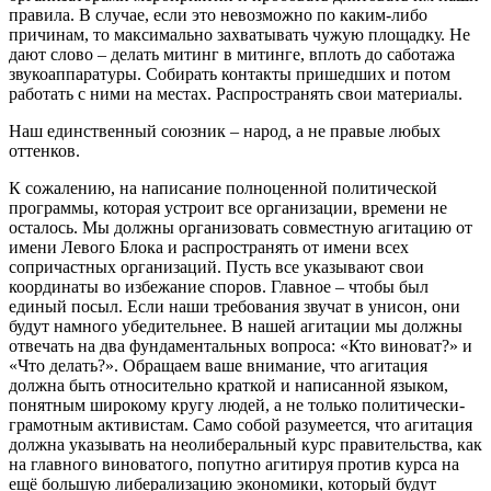
правила. В случае, если это невозможно по каким-либо
причинам, то максимально захватывать чужую площадку. Не
дают слово – делать митинг в митинге, вплоть до саботажа
звукоаппаратуры. Собирать контакты пришедших и потом
работать с ними на местах. Распространять свои материалы.
Наш единственный союзник – народ, а не правые любых
оттенков.
К сожалению, на написание полноценной политической
программы, которая устроит все организации, времени не
осталось. Мы должны организовать совместную агитацию от
имени Левого Блока и распространять от имени всех
сопричастных организаций. Пусть все указывают свои
координаты во избежание споров. Главное – чтобы был
единый посыл. Если наши требования звучат в унисон, они
будут намного убедительнее. В нашей агитации мы должны
отвечать на два фундаментальных вопроса: «Кто виноват?» и
«Что делать?». Обращаем ваше внимание, что агитация
должна быть относительно краткой и написанной языком,
понятным широкому кругу людей, а не только политически-
грамотным активистам. Само собой разумеется, что агитация
должна указывать на неолиберальный курс правительства, как
на главного виноватого, попутно агитируя против курса на
ещё большую либерализацию экономики, который будут