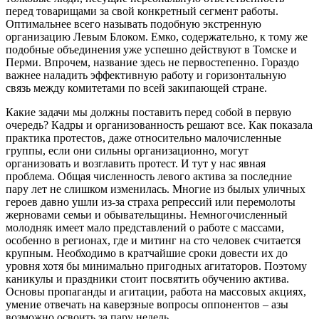
перед товарищами за свой конкретный сегмент работы.
Оптимальнее всего называть подобную экстренную
организацию Левым Блоком. Емко, содержательно, к тому же
подобные объединения уже успешно действуют в Томске и
Перми. Впрочем, название здесь не первостепенно. Гораздо
важнее наладить эффективную работу и горизонтальную
связь между комитетами по всей закипающей стране.
Какие задачи мы должны поставить перед собой в первую
очередь? Кадры и организованность решают все. Как показала
практика протестов, даже относительно малочисленные
группы, если они сильны организационно, могут
организовать и возглавить протест. И тут у нас явная
проблема. Общая численность левого актива за последние
пару лет не слишком изменилась. Многие из былых уличных
героев давно ушли из-за страха репрессий или перемолоты
жерновами семьи и обывательщины. Немногочисленный
молодняк имеет мало представлений о работе с массами,
особенно в регионах, где и митинг на сто человек считается
крупным. Необходимо в кратчайшие сроки довести их до
уровня хотя бы минимально пригодных агитаторов. Поэтому
каникулы и праздники стоит посвятить обучению актива.
Основы пропаганды и агитации, работа на массовых акциях,
умение отвечать на каверзные вопросы оппонентов – азы
возможно освоить за пару недель.