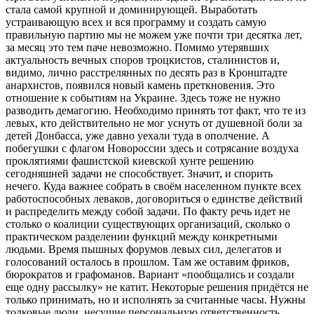
стала самой крупной и доминирующей. Выработать
устраивающую всех и вся программу и создать самую
правильную партию мы не можем уже почти три десятка лет,
за месяц это тем паче невозможно. Помимо утерявших
актуальность вечных споров троцкистов, сталинистов и,
видимо, лично расстрелянных по десять раз в Кронштадте
анархистов, появился новый камень преткновения. Это
отношение к событиям на Украине. Здесь тоже не нужно
разводить демагогию. Необходимо принять тот факт, что те из
левых, кто действительно не мог уснуть от душевной боли за
детей Донбасса, уже давно уехали туда в ополчение. А
побегушки с флагом Новороссии здесь и сотрясание воздуха
проклятиями фашистской киевской хунте решению
сегодняшней задачи не способствует. Значит, и спорить
нечего. Куда важнее собрать в своём населенном пункте всех
работоспособных леваков, договориться о единстве действий
и распределить между собой задачи. По факту речь идет не
столько о коалиции существующих организаций, сколько о
практическом разделении функций между конкретными
людьми. Время пышных форумов левых сил, делегатов и
голосований осталось в прошлом. Там же оставим фриков,
бюрократов и графоманов. Вариант «пообщались и создали
еще одну рассылку» не катит. Некоторые решения придётся не
только принимать, но и исполнять за считанные часы. Нужны
толковые люди, несущие персональную ответственность