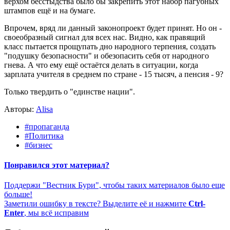
верхом бесстыдства было бы закрепить этот набор пагубных
штампов ещё и на бумаге.
Впрочем, вряд ли данный законопроект будет принят. Но он -
своеобразный сигнал для всех нас. Видно, как правящий
класс пытается прощупать дно народного терпения, создать
"подушку безопасности" и обезопасить себя от народного
гнева. А что ему ещё остаётся делать в ситуации, когда
зарплата учителя в среднем по стране - 15 тысяч, а пенсия - 9?
Только твердить о "единстве нации".
Авторы:
Alisa
#пропаганда
#Политика
#бизнес
Понравился этот материал?
Поддержи "Вестник Бури", чтобы таких материалов было еще
больше!
Заметили ошибку в тексте? Выделите её и нажмите
Ctrl-
Enter
, мы всё исправим