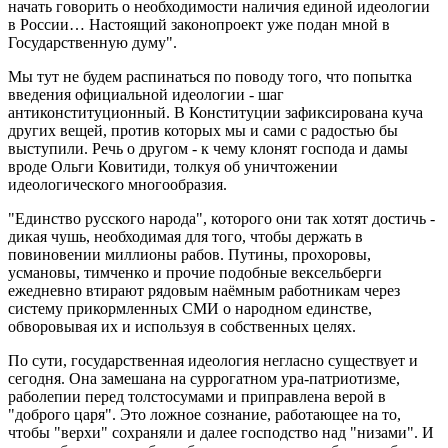
начать говорить о необходимости наличия единой идеологии
в России… Настоящий законопроект уже подан мной в
Государственную думу".
Мы тут не будем распинаться по поводу того, что попытка
введения официальной идеологии - шаг
антиконституционный. В Конституции зафиксирована куча
других вещей, против которых мы и сами с радостью бы
выступили. Речь о другом - к чему клонят господа и дамы
вроде Ольги Ковитиди, толкуя об уничтожении
идеологического многообразия.
"Единство русского народа", которого они так хотят достичь -
дикая чушь, необходимая для того, чтобы держать в
повиновении миллионы рабов. Путины, прохоровы,
усмановы, тимченко и прочие подобные вексельберги
ежедневно втирают рядовым наёмным работникам через
систему прикормленных СМИ о народном единстве,
обворовывая их и используя в собственных целях.
По сути, государственная идеология негласно существует и
сегодня. Она замешана на суррогатном ура-патриотизме,
раболепии перед толстосумами и приправлена верой в
"доброго царя". Это ложное сознание, работающее на то,
чтобы "верхи" сохраняли и далее господство над "низами". И