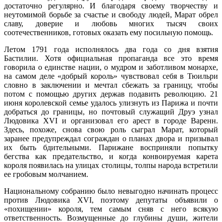
достаточно регулярно. И благодаря своему творчеству и
неутомимой борьбе за счастье и свободу людей, Марат обрел
славу, доверие и любовь многих тысяч своих
соотечественников, готовых оказать ему посильную помощь.
Летом 1791 года исполнялось два года со дня взятия
Бастилии. Хотя официальная пропаганда все это время
говорила о единстве нации, о мудром и заботливом монархе,
на самом деле «добрый король» чувствовал себя в Тюильри
словно в заключении и мечтал сбежать за границу, чтобы
потом с помощью других держав подавить революцию. 21
июня королевской семье удалось улизнуть из Парижа и почти
добраться до границы, но почтовый служащий Друэ узнал
Людовика XVI и организовал его арест в городе Варенн.
Здесь, похоже, снова свою роль сыграл Марат, который
заранее предупреждал сограждан о планах двора и призывал
их быть бдительными. Парижане восприняли попытку
бегства как предательство, и когда конвоируемая карета
короля появилась на улицах столицы, толпы народа встретили
ее гробовым молчанием.
Национальному собранию было невыгодно начинать процесс
против Людовика XVI, поэтому депутаты объявили о
«похищении» короля, тем самым сняв с него всякую
ответственность. Возмущенные до глубины души, жители