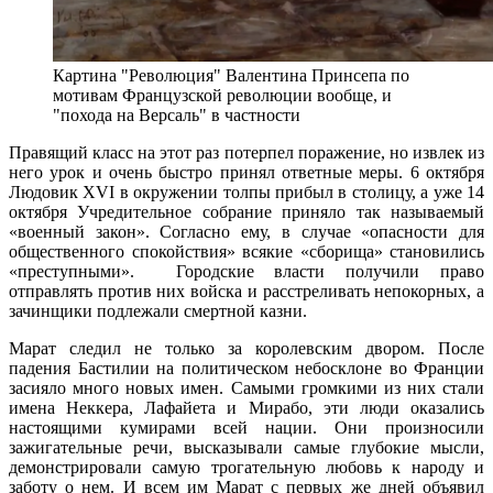
Картина "Революция" Валентина Принсепа по
мотивам Французской революции вообще, и
"похода на Версаль" в частности
Правящий класс на этот раз потерпел поражение, но извлек из
него урок и очень быстро принял ответные меры. 6 октября
Людовик XVI в окружении толпы прибыл в столицу, а уже 14
октября Учредительное собрание приняло так называемый
«военный закон». Согласно ему, в случае «опасности для
общественного спокойствия» всякие «сборища» становились
«преступными». Городские власти получили право
отправлять против них войска и расстреливать непокорных, а
зачинщики подлежали смертной казни.
Марат следил не только за королевским двором. После
падения Бастилии на политическом небосклоне во Франции
засияло много новых имен. Самыми громкими из них стали
имена Неккера, Лафайета и Мирабо, эти люди оказались
настоящими кумирами всей нации. Они произносили
зажигательные речи, высказывали самые глубокие мысли,
демонстрировали самую трогательную любовь к народу и
заботу о нем. И всем им Марат с первых же дней объявил