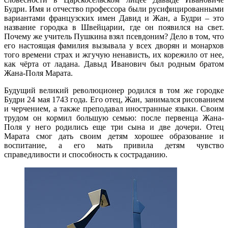
Будри. Имя и отчество профессора были русифицированными
вариантами французских имен Давид и Жан, а Будри – это
название городка в Швейцарии, где он появился на свет.
Почему же учитель Пушкина взял псевдоним? Дело в том, что
его настоящая фамилия вызывала у всех дворян и монархов
того времени страх и жгучую ненависть, их корежило от нее,
как чёрта от ладана. Давыд Иванович был родным братом
Жана-Поля Марата.
Будущий великий революционер родился в том же городке
Будри 24 мая 1743 года. Его отец, Жан, занимался рисованием
и черчением, а также преподавал иностранные языки. Своим
трудом он кормил большую семью: после первенца Жана-
Поля у него родились еще три сына и две дочери. Отец
Марата смог дать своим детям хорошее образование и
воспитание, а его мать привила детям чувство
справедливости и способность к состраданию.