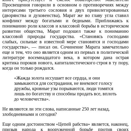
Просвещения говорили в основном о противоречиях между
интересами третьего сословия и двух привилегированных
(дворянства и духовенства), Марат же во главу угла ставил
конфликт между богатыми и бедными. Приближаясь к
пониманию роли классов и классовой борьбы в историческом
развитии общества, Maрат подошел также к пониманию
классовой природы государства. «Становясь господами
слабых, сильные в известной мере становятся и господами
государства», — писал он. Сочинение Марата замечательно
еще и тем, что оно является одним из первых в политической
литературе восемнадцатого века, в котором дана острая
критика пороков нового, капиталистического строя в ту пору,
когда он только рождался.
«Жажда золота иссушает все сердца, и они
замыкаются для сострадания, не внемлют голосу
дружбы, кровные узы порываются, люди томятся
лишь по богатству и способны продать все, вплоть
до человечества».
Не являются ли эти слова, написанные 250 лет назад,
злободневными и сегодня?
Еще одним достоинством «Цепей рабства» является, наконец,
призыв народа к вооруженной борьбе против своих