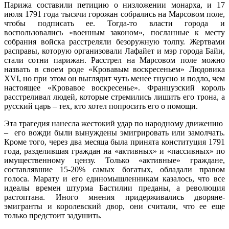
Парижа составили петицию о низложении монарха, и 17
июля 1791 года тысячи горожан собрались на Марсовом поле,
чтобы подписать ее. Тогда-то власти города и
воспользовались «военным законом», посланные к месту
собрания войска расстреляли безоружную толпу. Жертвами
расправы, которую организовали Лафайет и мэр города Байи,
стали сотни парижан. Расстрел на Марсовом поле можно
назвать в своем роде «Кровавым воскресеньем» Людовика
XVI, но при этом он выглядит чуть менее гнусно и подло, чем
настоящее «Кровавое воскресенье». Французский король
расстреливал людей, которые стремились лишить его трона, а
русский царь – тех, кто хотел попросить его о помощи.
Эта трагедия нанесла жестокий удар по народному движению
– его вожди были вынуждены эмигрировать или замолчать.
Кроме того, через два месяца была принята конституция 1791
года, разделившая граждан на «активных» и «пассивных» по
имущественному цензу. Только «активные» граждане,
составлявшие 15-20% самых богатых, обладали правом
голоса. Марату и его единомышленникам казалось, что все
идеалы времен штурма Бастилии преданы, а революция
растоптана. Иного мнения придерживались дворяне-
эмигранты и королевский двор, они считали, что ее еще
только предстоит задушить.