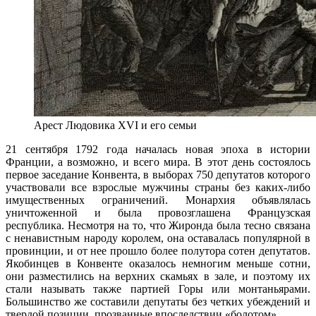
Арест Людовика XVI и его семьи
21 сентября 1792 года началась новая эпоха в истории
Франции, а возможно, и всего мира. В этот день состоялось
первое заседание Конвента, в выборах 750 депутатов которого
участвовали все взрослые мужчины страны без каких-либо
имущественных ограничений. Монархия объявлялась
уничтоженной и была провозглашена Французская
республика. Несмотря на то, что Жиронда была тесно связана
с ненавистным народу королем, она оставалась популярной в
провинции, и от нее прошло более полутора сотен депутатов.
Якобинцев в Конвенте оказалось немногим меньше сотни,
они разместились на верхних скамьях в зале, и поэтому их
стали называть также партией Горы или монтаньярами.
Большинство же составили депутаты без четких убеждений и
твердой позиции, прозванные впоследствии «болотом».