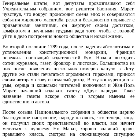
Генеральные штаты, вот депутаты провозглашают себя
Учредительным собранием, вот рушится Бастилия. Марат,
чувствуя, что вокруг происходит смена эпох и совершаются
события мирового масштаба, резко и безжалостно порывает с
привычными занятиями, он жертвует своим достатком,
комфортом и научными трудами ради того, чтобы с головой
уйти в дело построения нового общества и новой жизни.
Во второй половине 1789 года, после падения абсолютизма и
установления конституционной монархии, Франция
пережила настоящий издательский бум. Начали выходить
сотни журналов, газет, брошюр и листовок. Большинство из
них после появления нескольких номеров кануло в Лету,
другие же стали печататься огромными тиражами, принося
своим авторам славу и немалый доход. В эту конкуренцию за
умы, сердца и кошельки читателей включился и Жан-Поль
Марат, начавший издавать газету «Друг народа». Такое
название газеты вскоре стало и вторым именем ее
единственного автора.
После созыва Национального собрания в обществе царило
благодушное настроение, народу казалось, что теперь, когда
он получил своих представителей во власти, все начнет
меняться к лучшему. Но Марат, хорошо знавший нравы
правящего класса, смотрел на сложившуюся ситуацию