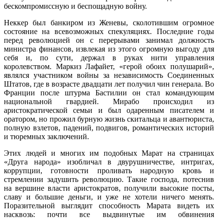
бескомпромиссную и беспощадную войну.
Неккер был банкиром из Женевы, сколотившим огромное
состояние на всевозможных спекуляциях. Последние годы
перед революцией он с перерывами занимал должность
министра финансов, извлекая из этого огромную выгоду для
себя и, по сути, держал в руках нити управления
королевством. Маркиз Лафайет, «герой обоих полушарий»,
являлся участником войны за независимость Соединенных
Штатов, где в возрасте двадцати лет получил чин генерала. Во
Франции после штурма Бастилии он стал командующим
национальной гвардией. Мирабо происходил из
аристократической семьи и был одаренным писателем и
оратором, но прожил бурную жизнь скитальца и авантюриста,
полную взлетов, падений, подвигов, романтических историй
и тюремных заключений.
Этих людей и многих им подобных Марат на страницах
«Друга народа» изобличал в двурушничестве, интригах,
коррупции, готовности проливать народную кровь и
стремлении задушить революцию. Такие господа, потеснив
на вершине власти аристократов, получили высокие посты,
славу и большие деньги, и уже не хотели ничего менять.
Поразительной выглядит способность Марата видеть их
насквозь: почти все выдвинутые им обвинения