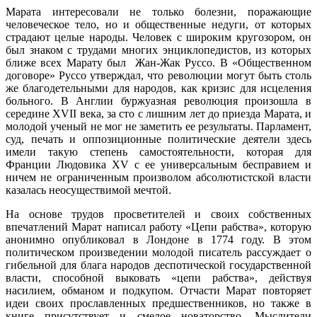
Марата интересовали не только болезни, поражающие
человеческое тело, но и общественные недуги, от которых
страдают целые народы. Человек с широким кругозором, он
был знаком с трудами многих энциклопедистов, из которых
ближе всех Марату был Жан-Жак Руссо. В «Общественном
договоре» Руссо утверждал, что революции могут быть столь
же благодетельными для народов, как кризис для исцеления
больного. В Англии буржуазная революция произошла в
середине XVII века, за сто с лишним лет до приезда Марата, и
молодой ученый не мог не заметить ее результаты. Парламент,
суд, печать и оппозиционные политические деятели здесь
имели такую степень самостоятельности, которая для
Франции Людовика XV с ее универсальным бесправием и
ничем не ограниченным произволом абсолютистской власти
казалась неосуществимой мечтой.
На основе трудов просветителей и своих собственных
впечатлений Марат написал работу «Цепи рабства», которую
анонимно опубликовал в Лондоне в 1774 году. В этом
политическом произведении молодой писатель рассуждает о
гибельной для блага народов деспотической государственной
власти, способной выковать «цепи рабства», действуя
насилием, обманом и подкупом. Отчасти Марат повторяет
идеи своих прославленных предшественников, но также в
книге присутствует и смелое новаторство. Мыслители