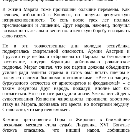
В жизни Марата тоже произошли большие перемены. Как
человек, избранный в Конвент, он получил депутатскую
неприкосновенность. То есть после трех лет, полных
преследований и лишений, Друг народа, наконец, получил
возможность легально вести политическую борьбу и издавать
свою газету.
Но в эти торжественные дни молодая республика
подвергалась смертельной опасности. Армии Австрии и
Пруссии еще не были отброшены от Парижа на безопасное
расстояние, внутри Франции действовало роялистское
подполье. Марат считал, что все партии должны объединить
усилия ради защиты страны и готов был встать плечом к
плечу со своими бывшими противниками. «Все на защиту
буржуазного отечества от аристократов и феодализма!» – с
таким лозунгом Друг народа, пожалуй, вполне мог бы
согласиться. Но его враги рассудили иначе. Уже на пятый день
существования Конвента жирондисты произвели яростную
атаку на Марата, добиваясь его ареста, но потерпели неудачу.
Стало ясно, что мир невозможен.
Камнем преткновения Горы и Жиронды в ближайшие
несколько месяцев стала судьба Людовика XVI. Богатые
буржуа опасались, что нищий народ, добившись