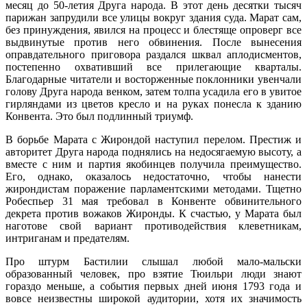
месяц до 50-летия Друга народа. В этот день десятки тысяч
парижан запрудили все улицы вокруг здания суда. Марат сам,
без принуждения, явился на процесс и блестяще опроверг все
выдвинутые против него обвинения. После вынесения
оправдательного приговора раздался шквал аплодисментов,
постепенно охвативший все прилегающие кварталы.
Благодарные читатели и восторженные поклонники увенчали
голову Друга народа венком, затем толпа усадила его в увитое
гирляндами из цветов кресло и на руках понесла к зданию
Конвента. Это был подлинный триумф.
В борьбе Марата с Жирондой наступил перелом. Престиж и
авторитет Друга народа поднялись на недосягаемую высоту, а
вместе с ним и партия якобинцев получила преимущество.
Его, однако, оказалось недостаточно, чтобы нанести
жирондистам поражение парламентскими методами. Тщетно
Робеспьер 31 мая требовал в Конвенте обвинительного
декрета против вожаков Жиронды. К счастью, у Марата был
наготове свой вариант противодействия клеветникам,
интриганам и предателям.
Про штурм Бастилии слышал любой мало-мальски
образованный человек, про взятие Тюильри люди знают
гораздо меньше, а события первых дней июня 1793 года и
вовсе неизвестны широкой аудитории, хотя их значимость