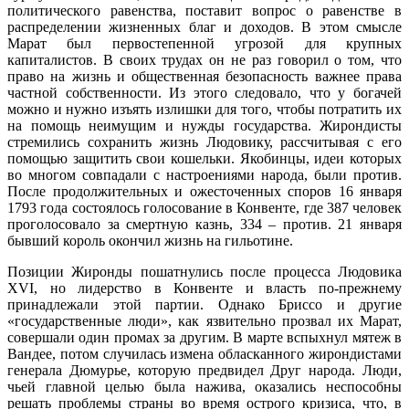
политического равенства, поставит вопрос о равенстве в
распределении жизненных благ и доходов. В этом смысле
Марат был первостепенной угрозой для крупных
капиталистов. В своих трудах он не раз говорил о том, что
право на жизнь и общественная безопасность важнее права
частной собственности. Из этого следовало, что у богачей
можно и нужно изъять излишки для того, чтобы потратить их
на помощь неимущим и нужды государства. Жирондисты
стремились сохранить жизнь Людовику, рассчитывая с его
помощью защитить свои кошельки. Якобинцы, идеи которых
во многом совпадали с настроениями народа, были против.
После продолжительных и ожесточенных споров 16 января
1793 года состоялось голосование в Конвенте, где 387 человек
проголосовало за смертную казнь, 334 – против. 21 января
бывший король окончил жизнь на гильотине.
Позиции Жиронды пошатнулись после процесса Людовика
XVI, но лидерство в Конвенте и власть по-прежнему
принадлежали этой партии. Однако Бриссо и другие
«государственные люди», как язвительно прозвал их Марат,
совершали один промах за другим. В марте вспыхнул мятеж в
Вандее, потом случилась измена обласканного жирондистами
генерала Дюмурье, которую предвидел Друг народа. Люди,
чьей главной целью была нажива, оказались неспособны
решать проблемы страны во время острого кризиса, что, в