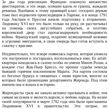
За два года революции Францию покинуло множество
аристократов, и эти люди, осевшие вдоль ее границ, жаждали
реванша. Вдобавок к этому правящий класс соседних держав
тоже был недоволен происходящим в Париже, и в конце 1791
года Австрия и Пруссия начали подготовку к вторжению.
Людовику XVI все это было только на руку, он рассчитывал
на помощь своих августейших собратьев, и поэтому
королевский двор стал пропагандировать необходимость
войны. Французский народ, искренне возмущенный кознями
и угрозами эмигрантов, в свою очередь был готов вступить в
схватку с врагами.
Неудивительно, что вскоре появилась партия, которая уловила
эти настроения и постаралась воспользоваться ими. Ее штаб-
квартира находилась в салоне особы по имени Манон Ролан, а
вождем стал Жак-Пьер Бриссо, по иронии судьбы некогда
бывший горячим поклонником Марата. Эта партия состояла
из богатых буржуа и связанных с ними юристов, многие из
которых были уроженцами департамента Жиронда. Под этим
именем она и вошла в историю.
Жирондисты сразу же начали активно призывать к войне, тем
самым заслужив и милость короля, и любовь народа. На волне
своей популярности в марте 1792 года они были приглашены
Людовиком XVI в правительство. Эти хитрые, но