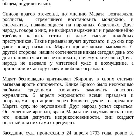
общем, неудивительно.
Список врагов отечества, по мнению Марата, возглавляли
роялисты, стремящиеся восстановить монархию, и
спекулянты, наживающиеся на народных бедствиях. Друг
народа, говоря о них, не выбирал выражения и прямолинейно
требовал казнить сотни и даже тысячи подобных
преступников. Такие призывы звучат жутковато, и до сих пор
дают повод называть Марата кровожадным маньяком. С
другой стороны, нашим соотечественникам сегодня день ото
дня становится все легче понимать, почему такие слова Друга
народа не вызвали у читателей ужас и возмущение, а
приносили их автору славу и любовь сограждан.
Марат беспощадно критиковал Жиронду в своих статьях,
вызывая ярость оппонентов. Клике Бриссо было необходимо
любыми средствами заставить замолчать опасного
журналиста. 5 апреля жирондисты всеми правдами и
неправдами протащили через Конвент декрет о предании
Марата суду, но неуловимый Друг народа успел скрыться.
Ослепленные яростью, враги Марата не задумывались о том,
что, лишая депутата неприкосновенности, они создают
опасный для них самих прецедент.
Заседание суда происходило 24 апреля 1793 года, ровно за