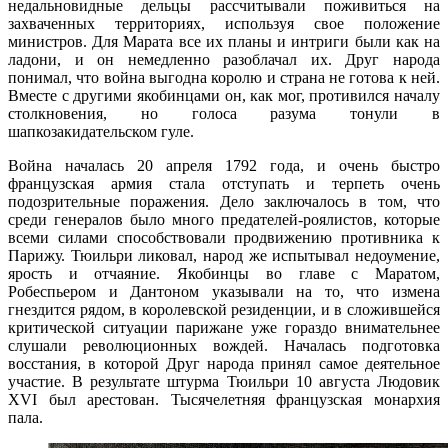
недальновидные дельцы рассчитывали поживиться на
захваченных территориях, используя свое положение
министров. Для Марата все их планы и интриги были как на
ладони, и он немедленно разоблачал их. Друг народа
понимал, что война выгодна королю и страна не готова к ней.
Вместе с другими якобинцами он, как мог, противился началу
столкновения, но голоса разума тонули в
шапкозакидательском гуле.
Война началась 20 апреля 1792 года, и очень быстро
французская армия стала отступать и терпеть очень
подозрительные поражения. Дело заключалось в том, что
среди генералов было много предателей-роялистов, которые
всеми силами способствовали продвижению противника к
Парижу. Тюильри ликовал, народ же испытывал недоумение,
ярость и отчаяние. Якобинцы во главе с Маратом,
Робеспьером и Дантоном указывали на то, что измена
гнездится рядом, в королевской резиденции, и в сложившейся
критической ситуации парижане уже гораздо внимательнее
слушали революционных вождей. Началась подготовка
восстания, в которой Друг народа принял самое деятельное
участие. В результате штурма Тюильри 10 августа Людовик
XVI был арестован. Тысячелетняя французская монархия
пала.