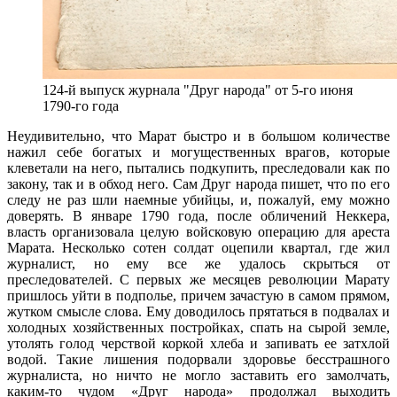
124-й выпуск журнала "Друг народа" от 5-го июня
1790-го года
Неудивительно, что Марат быстро и в большом количестве
нажил себе богатых и могущественных врагов, которые
клеветали на него, пытались подкупить, преследовали как по
закону, так и в обход него. Сам Друг народа пишет, что по его
следу не раз шли наемные убийцы, и, пожалуй, ему можно
доверять. В январе 1790 года, после обличений Неккера,
власть организовала целую войсковую операцию для ареста
Марата. Несколько сотен солдат оцепили квартал, где жил
журналист, но ему все же удалось скрыться от
преследователей. С первых же месяцев революции Марату
пришлось уйти в подполье, причем зачастую в самом прямом,
жутком смысле слова. Ему доводилось прятаться в подвалах и
холодных хозяйственных постройках, спать на сырой земле,
утолять голод черствой коркой хлеба и запивать ее затхлой
водой. Такие лишения подорвали здоровье бесстрашного
журналиста, но ничто не могло заставить его замолчать,
каким-то чудом «Друг народа» продолжал выходить