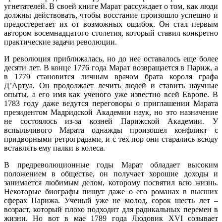
угнетателей. В своей книге Марат рассуждает о том, как люди
должны действовать, чтобы восстание произошло успешно и
предостерегает их от возможных ошибок. Он стал первым
автором восемнадцатого столетия, который ставил конкретно
практические задачи революции.
И революция приближалась, но до нее оставалось еще более
десяти лет. В конце 1776 года Марат возвращается в Париж, а
в 1779 становится личным врачом брата короля графа
Д’Артуа. Он продолжает лечить людей и ставить научные
опыты, а его имя как ученого уже известно всей Европе. В
1783 году даже ведутся переговоры о приглашении Марата
президентом Мадридской Академии наук, но это назначение
не состоялось из-за козней Парижской Академии. У
вспыльчивого Марата однажды произошел конфликт с
придворными ретроградами, и с тех пор они старались всюду
вставлять ему палки в колеса.
В предреволюционные годы Марат обладает высоким
положением в обществе, он получает хорошие доходы и
занимается любимым делом, которому посвятил всю жизнь.
Некоторые биографы пишут даже о его романах в высших
сферах Парижа. Ученый уже не молод, сорок шесть лет –
возраст, который плохо подходит для радикальных перемен в
жизни. Но вот в мае 1789 года Людовик XVI созывает