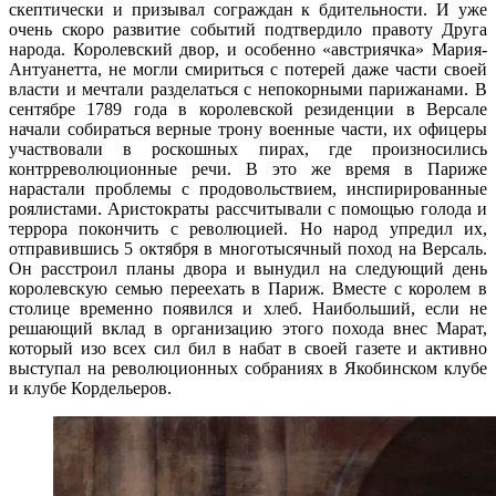
скептически и призывал сограждан к бдительности. И уже
очень скоро развитие событий подтвердило правоту Друга
народа. Королевский двор, и особенно «австриячка» Мария-
Антуанетта, не могли смириться с потерей даже части своей
власти и мечтали разделаться с непокорными парижанами. В
сентябре 1789 года в королевской резиденции в Версале
начали собираться верные трону военные части, их офицеры
участвовали в роскошных пирах, где произносились
контрреволюционные речи. В это же время в Париже
нарастали проблемы с продовольствием, инспирированные
роялистами. Аристократы рассчитывали с помощью голода и
террора покончить с революцией. Но народ упредил их,
отправившись 5 октября в многотысячный поход на Версаль.
Он расстроил планы двора и вынудил на следующий день
королевскую семью переехать в Париж. Вместе с королем в
столице временно появился и хлеб. Наибольший, если не
решающий вклад в организацию этого похода внес Марат,
который изо всех сил бил в набат в своей газете и активно
выступал на революционных собраниях в Якобинском клубе
и клубе Кордельеров.