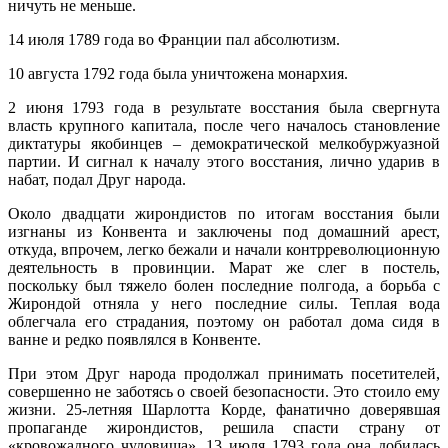
ничуть не меньше.
14 июля 1789 года во Франции пал абсолютизм.
10 августа 1792 года была уничтожена монархия.
2 июня 1793 года в результате восстания была свергнута
власть крупного капитала, после чего началось становление
диктатуры якобинцев – демократической мелкобуржуазной
партии. И сигнал к началу этого восстания, лично ударив в
набат, подал Друг народа.
Около двадцати жирондистов по итогам восстания были
изгнаны из Конвента и заключены под домашний арест,
откуда, впрочем, легко бежали и начали контрреволюционную
деятельность в провинции. Марат же слег в постель,
поскольку был тяжело болен последние полгода, а борьба с
Жирондой отняла у него последние силы. Теплая вода
облегчала его страдания, поэтому он работал дома сидя в
ванне и редко появлялся в Конвенте.
При этом Друг народа продолжал принимать посетителей,
совершенно не заботясь о своей безопасности. Это стоило ему
жизни. 25-летняя Шарлотта Корде, фанатично доверявшая
пропаганде жирондистов, решила спасти страну от
«кровожадного чудовища». 13 июля 1793 года она добилась