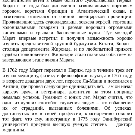
воспитателем детей в семье богатого судовладельца Нерака.
Бордо в те годы был динамично развивавшимся портовым
городом, воротами Франции в Атлантический океан, и
разительно отличался от сонной швейцарской провинции.
Проживавшие здесь судовладельцы, хозяева верфей, торговцы
колониальными товарами и рабами ворочали огромными
капиталами и срывали баснословные куши. Тут молодой
Марат впервые встретил и получил возможность хорошо
изучить представителей крупной буржуазии. Кстати, Бордо –
столица департамента Жиронда, и по любопытной прихоти
судьбы столкновение с Жирондой стало главным событием на
завершающем этапе жизни Марата.
В 1762 году Марат переехал в Париж, где в течение трех лет
изучал медицину, физику и философские науки, а в 1765 году,
в возрасте двадцати двух лет, пересек Ла-Манш и поселился в
Англии, где провел следующие одиннадцать лет. Там он начал
карьеру врача и ветеринара, достигнув на этом поприще
немалых успехов. Гуманист с юных лет, Марат считал, что
один из лучших способов служения людям – это избавление
их от страданий, вызванных болезнями. Об успехах,
достигнутых им в своей профессии, красноречиво говорит
тот факт, что ему, иностранцу, в 1775 году Эдинбургский
университет присудил высшую ученую степень — доктора
медицины.