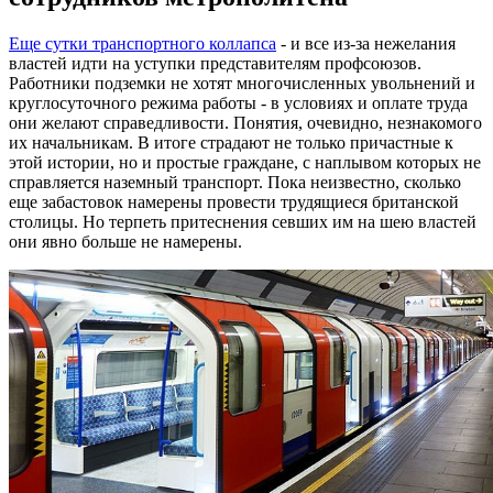
Еще сутки транспортного коллапса
- и все из-за нежелания
властей идти на уступки представителям профсоюзов.
Работники подземки не хотят многочисленных увольнений и
круглосуточного режима работы - в условиях и оплате труда
они желают справедливости. Понятия, очевидно, незнакомого
их начальникам. В итоге страдают не только причастные к
этой истории, но и простые граждане, с наплывом которых не
справляется наземный транспорт. Пока неизвестно, сколько
еще забастовок намерены провести трудящиеся британской
столицы. Но терпеть притеснения севших им на шею властей
они явно больше не намерены.