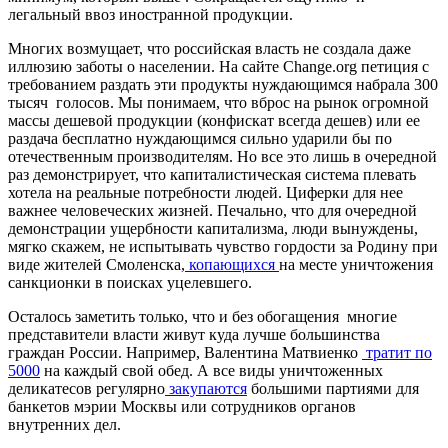
легальный ввоз иностранной продукции.
Многих возмущает, что российская власть не создала даже
иллюзию заботы о населении. На сайте Change.org петиция с
требованием раздать эти продукты нуждающимся набрала 300
тысяч голосов. Мы понимаем, что вброс на рынок огромной
массы дешевой продукции (конфискат всегда дешев) или ее
раздача бесплатно нуждающимся сильно ударили бы по
отечественным производителям. Но все это лишь в очередной
раз демонстрирует, что капиталистическая система плевать
хотела на реальные потребности людей. Циферки для нее
важнее человеческих жизней. Печально, что для очередной
демонстрации ущербности капитализма, люди вынуждены,
мягко скажем, не испытывать чувство гордости за Родину при
виде жителей Смоленска,
копающихся
на месте уничтожения
санкционки в поисках уцелевшего.
Осталось заметить только, что и без обогащения многие
представители власти живут куда лучше большинства
граждан России. Например, Валентина Матвиенко
тратит по
5000
на каждый свой обед. А все виды уничтоженных
деликатесов регулярно
закупаются
большими партиями для
банкетов мэрии Москвы или сотрудников органов
внутренних дел.