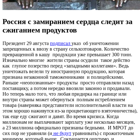
Россия с замиранием сердца следит за
сжиганием продуктов
Президент 29 августа
подписал
указ об уничтожении
запрещенных к ввозу в страну сельхозтоваров. Количество
превращенной в кашу продукции уже превышает 300 тонн.
Изначально многие жители страны осудили такое действо
как глупое позерство перед «западными коллегами». Ведь
уничтожать велели ту иностранную продукцию, которая
признана незаконной таможенниками и полицейскими.
Раньше «неопознанные» продукты просто отправляли назад
поставщику, а потом нередко ввозили законно и продавали.
Но теперь мало того, что любая придирка на границе или
внутри страны может обернуться полным истреблением
товара (наверняка представители исполнительной власти на
этом хорошо наживутся из-за процветающего взяточничества),
так еще еду сжигают и давят. Во время кризиса. Когда
миллионам не выплачивают зарплату уже несколько месяцев,
а 23 миллиона официально признаны бедными. И МРОТ до
сих пор не уравняли (и
не будут
уравнивать) с прожиточным
минимум, который выше . Сокращается ощутимо и