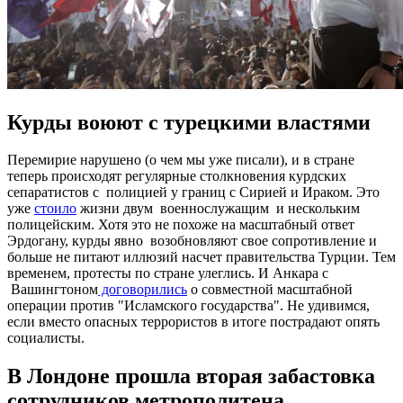
Курды воюют с турецкими властями
Перемирие нарушено (о чем мы уже писали), и в стране
теперь происходят регулярные столкновения курдских
сепаратистов с полицией у границ с Сирией и Ираком. Это
уже
стоило
жизни двум военнослужащим и нескольким
полицейским. Хотя это не похоже на масштабный ответ
Эрдогану, курды явно возобновляют свое сопротивление и
больше не питают иллюзий насчет правительства Турции. Тем
временем, протесты по стране улеглись. И Анкара с
Вашингтоном
договорились
о совместной масштабной
операции против "Исламского государства". Не удивимся,
если вместо опасных террористов в итоге пострадают опять
социалисты.
В Лондоне прошла вторая забастовка
сотрудников метрополитена