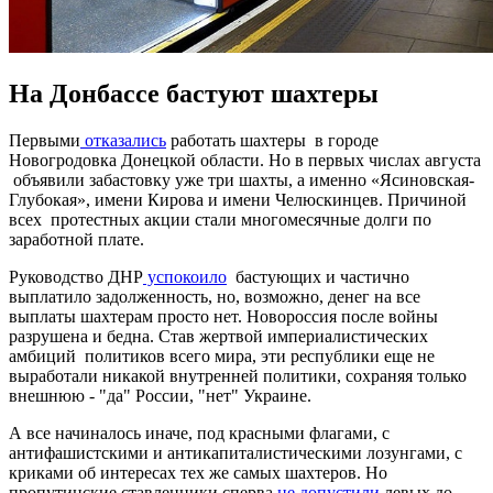
На Донбассе бастуют шахтеры
Первыми
отказались
работать шахтеры в городе
Новогродовка Донецкой области. Но в первых числах августа
объявили забастовку уже три шахты, а именно «Ясиновская-
Глубокая», имени Кирова и имени Челюскинцев. Причиной
всех протестных акции стали многомесячные долги по
заработной плате.
Руководство ДНР
успокоило
бастующих и частично
выплатило задолженность, но, возможно, денег на все
выплаты шахтерам просто нет. Новороссия после войны
разрушена и бедна. Став жертвой империалистических
амбиций политиков всего мира, эти республики еще не
выработали никакой внутренней политики, сохраняя только
внешнюю - "да" России, "нет" Украине.
А все начиналось иначе, под красными флагами, с
антифашистскими и антикапиталистическими лозунгами, с
криками об интересах тех же самых шахтеров. Но
пропутинские ставленники сперва
не допустили
левых до