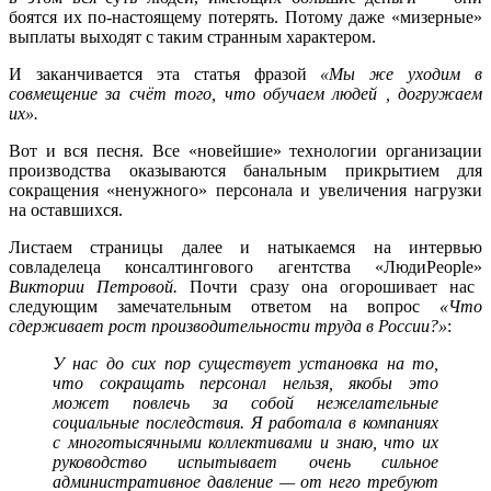
боятся их по-настоящему потерять. Потому даже «мизерные»
выплаты выходят с таким странным характером.
И заканчивается эта статья фразой
«Мы же уходим в
совмещение за счёт того, что обучаем людей , догружаем
их».
Вот и вся песня. Все «новейшие» технологии организации
производства оказываются банальным прикрытием для
сокращения «ненужного» персонала и увеличения нагрузки
на оставшихся.
Листаем страницы далее и натыкаемся на интервью
совладелеца консалтингового агентства «ЛюдиPeople»
Виктории Петровой.
Почти сразу она огорошивает нас
следующим замечательным ответом на вопрос
«Что
сдерживает рост производительности труда в России?»
:
У нас до сих пор существует установка на то,
что сокращать персонал нельзя, якобы это
может повлечь за собой нежелательные
социальные последствия. Я работала в компаниях
с многотысячными коллективами и знаю, что их
руководство испытывает очень сильное
административное давление — от него требуют