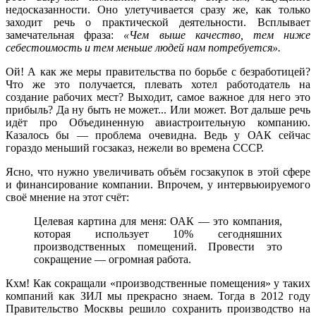
недосказанности. Оно улетучивается сразу же, как только
заходит речь о практической деятельности. Всплывает
замечательная фраза:
«Чем выше качество, тем ниже
себестоимость и тем меньше людей нам потребуется».
Ой! А как же меры правительства по борьбе с безработицей?
Что же это получается, плевать хотел работодатель на
создание рабочих мест? Выходит, самое важное для него это
прибыль? Да ну быть не может... Или может. Вот дальше речь
идёт про Объединенную авиастроительную компанию.
Казалось бы — проблема очевидна. Ведь у ОАК сейчас
гораздо меньший госзаказ, нежели во времена СССР.
Ясно, что нужно увеличивать объём госзакупок в этой сфере
и финансирование компании. Впрочем, у интервьюируемого
своё мнение на этот счёт:
Целевая картина для меня: ОАК — это компания,
которая использует 10% сегодняшних
производственных помещений. Провести это
сокращение — огромная работа.
Кхм! Как сокращали «производственные помещения» у таких
компаний как ЗИЛ мы прекрасно знаем. Тогда в 2012 году
Правительство Москвы решило сохранить производство на