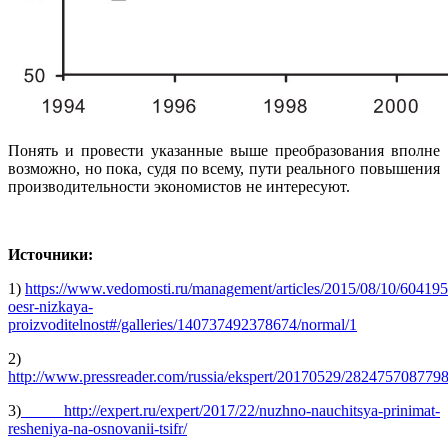
Понять и провести указанные выше преобразования вполне
возможно, но пока, судя по всему, пути реального повышения
производительности экономистов не интересуют
.
Источники:
1)
https://www.vedomosti.ru/management/articles/2015/08/10/604195
oesr-nizkaya-
proizvoditelnost#/galleries/140737492378674/normal/1
2)
http://www.pressreader.com/russia/ekspert/20170529/282475708779
3)
http://expert.ru/expert/2017/22/nuzhno-nauchitsya-prinimat-
resheniya-na-osnovanii-tsifr/