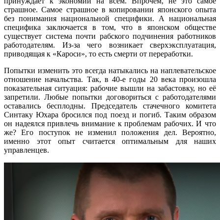
принуждает к экономии на всем. Впрочем, не это самое
страшное. Самое страшное в копировании японского опыта
без понимания национальной специфики. А национальная
специфика заключается в том, что в японском обществе
существует система почти рабского подчинения работников
работодателям. Из-за чего возникает сверхэксплуатация,
приводящая к «Кароси», то есть смерти от переработки.
Попытки изменить это всегда натыкались на наплевательское
отношение начальства. Так, в 40-е годы 20 века произошла
показательная ситуация: рабочие вышли на забастовку, но её
запретили. Любые попытки договориться с работодателями
оставались бесплодны. Председатель стачечного комитета
Синтаку Юхара бросился под поезд и погиб. Таким образом
он надеялся привлечь внимание к проблемам рабочих. И что
же? Его поступок не изменил положения дел. Вероятно,
именно этот опыт считается оптимальным для наших
управленцев.