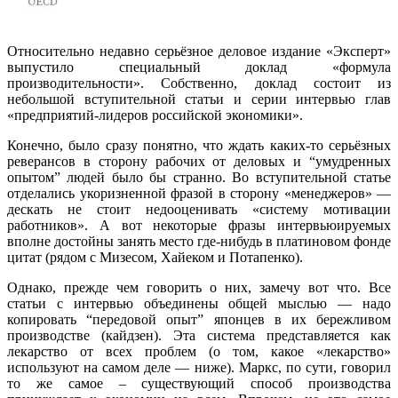
Относительно недавно серьёзное деловое издание «Эксперт»
выпустило специальный доклад «формула
производительности». Собственно, доклад состоит из
небольшой вступительной статьи и серии интервью глав
«предприятий-лидеров российской экономики».
Конечно, было сразу понятно, что ждать каких-то серьёзных
реверансов в сторону рабочих от деловых и “умудренных
опытом” людей было бы странно. Во вступительной статье
отделались укоризненной фразой в сторону «менеджеров» —
дескать не стоит недооценивать «систему мотивации
работников». А вот некоторые фразы интервьюируемых
вполне достойны занять место где-нибудь в платиновом фонде
цитат (рядом с Мизесом, Хайеком и Потапенко).
Однако, прежде чем говорить о них, замечу вот что. Все
статьи с интервью объединены общей мыслью — надо
копировать “передовой опыт” японцев в их бережливом
производстве (кайдзен). Эта система представляется как
лекарство от всех проблем (о том, какое «лекарство»
используют на самом деле — ниже). Маркс, по сути, говорил
то же самое – существующий способ производства