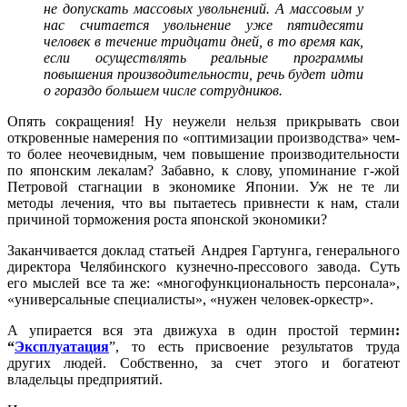
не допускать массовых увольнений. А массовым у
нас считается увольнение уже пятидесяти
человек в течение тридцати дней, в то время как,
если осуществлять реальные программы
повышения производительности, речь будет идти
о гораздо большем числе сотрудников
.
Опять сокращения! Ну неужели нельзя прикрывать свои
откровенные намерения по «оптимизации производства» чем-
то более неочевидным, чем повышение производительности
по японским лекалам? Забавно, к слову, упоминание г-жой
Петровой стагнации в экономике Японии. Уж не те ли
методы лечения, что вы пытаетесь привнести к нам, стали
причиной торможения роста японской экономики?
Заканчивается доклад статьей Андрея Гартунга, генерального
директора Челябинского кузнечно-прессового завода. Суть
его мыслей все та же: «многофункциональность персонала»,
«универсальные специалисты», «нужен человек-оркестр».
А упирается
вся эта движуха в один простой термин
:
“
Эксплуатация
”, то есть присвоение результатов труда
других людей. Собственно, за счет этого и богатеют
владельцы предприятий.