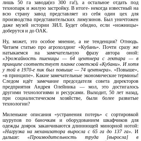
лишь 50 га завода(из 300 га!), а остальное отдать под
технопарк и жилую застройку. В итоге- некогда известный на
всю страну завод представляет из себя один цех для
производства представительских лимузинов. Был уничтожен
даже музей истории ЗИЛ. Будет обидно, если «ножницы»
доберутся и до ОАК.
Ну, может, это особое мнение, а не тенденция? Отнюдь.
Читаем статью про агрохолдинг «Кубань». Почти сразу же
натыкаемся на замечательную фразу автора оной:
«Урожайность пшеницы — 64 центнера с гектара — в
принципе соответствует планке советской «Кубани». И хотя
у той в 1970-е пик был повыше — 74 центнера».
«Повыше»,
«в принципе». Какие замечательные экономические термины!
Следом идёт замечание председателя совета директоров
предприятия Андрея Олейника — мол, это достигалось
другими технологиями и ресурсами. Выходит, 50 лет назад,
при социалистическом хозяйстве, были более развитые
технологии?
Миленькие описания «устранения потерь» с сортировкой
шурупов по баночкам и оборудованием шкафчиков для
одежды доярок заканчиваются длиннющей минорной нотой:
«Нагрузка на механизатора выросла с 65 га до 137 га».
И
дальше:
«Производительность труда [выросла] в