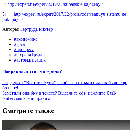
4)
http://expert.ru/expert/2017/22/kubanskie-kajdzenyi/
5)
http://expert.ru/expert/2017/22/proizvodstvennuyu-sistemu-ne-
pokupayut/
Авторы:
Гертруда Рихтер
#экономика
#труд
#прогресс
#ОхранаТруда
#автоматизация
Понравился этот материал?
Поддержи "Вестник Бури", чтобы таких материалов было еще
больше!
Заметили ошибку в тексте? Выделите её и нажмите
Ctrl-
Enter
, мы всё исправим
Смотрите также