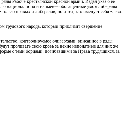
ряды Рабоче-крестьянской красной армии. Издал указ о её
орого националисты и наименее обогащённые умом либералы
только правых и либералов, но и тех, кто именует себя «лево-
ом трудового народа, который приблизит свершение
ительство, контролируемое олигархами, вписанное в ряды
будут проливать свою кровь за некие непонятные для них же
 форме с теми борцами, погибавшими за Права трудящихся, за