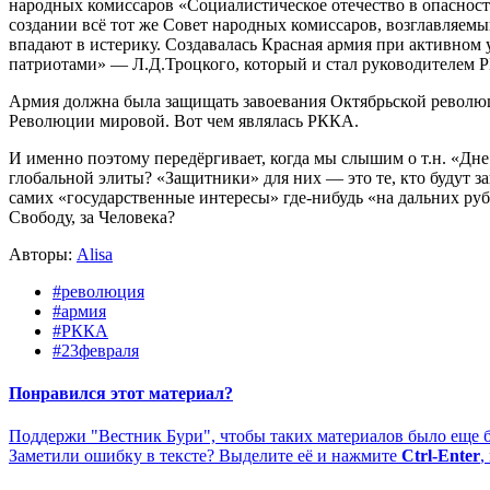
народных комиссаров «Социалистическое отечество в опасности
создании всё тот же Совет народных комиссаров, возглавляе
впадают в истерику. Создавалась Красная армия при активном уч
патриотами» — Л.Д.Троцкого, который и стал руководителем 
Армия должна была защищать завоевания Октябрьской революц
Революции мировой. Вот чем являлась РККА.
И именно поэтому передёргивает, когда мы слышим о т.н. «Дн
глобальной элиты? «Защитники» для них — это те, кто будут за
самих «государственные интересы» где-нибудь «на дальних руб
Свободу, за Человека?
Авторы:
Alisa
#революция
#армия
#РККА
#23февраля
Понравился этот материал?
Поддержи "Вестник Бури", чтобы таких материалов было еще 
Заметили ошибку в тексте? Выделите её и нажмите
Ctrl-Enter
,