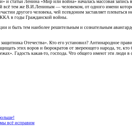
» и статьи Ленина «Мир или война» началась массовая запись в 
мый всё тем же В.И.Лениным — человеком, от одного имени кот
астии другого человека, чей псевдоним заставляет плеваться не 
РККА в годы Гражданской войны.
ии и быть тем наиболее решительным и сознательным авангард
е защитника Отечества». Кто его установил? Антинародное прав
щищать этих воров и бюрократов от звереющего народа, те, кто 
ежах». Гадость какая-то, господа. Что общего имеют эти люди в
больше!
 мы всё исправим