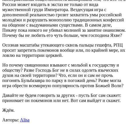
России может входить в экстаз не только от вида
мужественной груди Императора. Вездесущая игра с
дополненной реальностью грозит захватить умы российской
молодёжи и разрушить монополию традиционных конфессий
на общение с выдуманными существами. В самом деле,
Пикачу пока никого не убивал молнией за занятие онанизмом.
Почему бы не любить его чуть больше, чем господина Яхве?
Осознав масштабы утекающего сквозь пальцы гешефта, РПЦ
просит запретить покемонов вообще или, по крайней мере, их
ловлю на территории церквей.
Но почему священники взывают с мольбой к государству и
обществу? Разве Господь Бог не в силах одолеть языческих
духов на своей территории? Что, если он и сам не прочь
погонять Бульбазавра по парку в погожий день? Разве могла
игра обрести всемирную популярность против Божьей Воли?
Давайте не будем говорить за других - пусть Бог сам скажет:
принимает он покемонов или нет. Вот сам выйдет и скажет.
Ждём.
Авторы:
Alisa