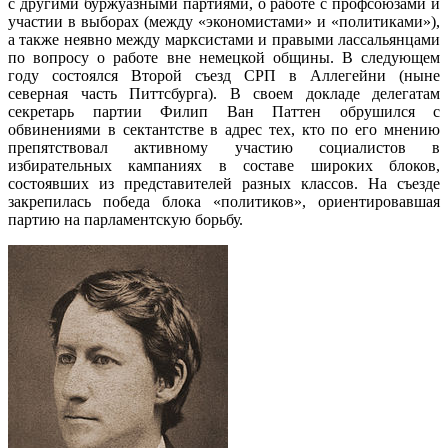
с другими буржуазными партиями, о работе с профсоюзами и
участии в выборах (между «экономистами» и «политиками»),
а также неявно между марксистами и правыми лассальянцами
по вопросу о работе вне немецкой общины. В следующем
году состоялся Второй съезд СРП в Аллегейни (ныне
северная часть Питтсбурга). В своем докладе делегатам
секретарь партии Филип Ван Паттен обрушился с
обвинениями в сектантстве в адрес тех, кто по его мнению
препятствовал активному участию социалистов в
избирательных кампаниях в составе широких блоков,
состоявших из представителей разных классов. На съезде
закрепилась победа блока «политиков», ориентировавшая
партию на парламентскую борьбу.