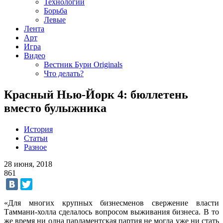
Технологии
Борьба
Левые
Лента
Арт
Игра
Видео
Вестник Бури Originals
Что делать?
Красный Нью-Йорк 4: бюллетень
вместо булыжника
История
Статьи
Разное
28 июня, 2018
861
«Для многих крупных бизнесменов свержение власти
Таммани-холла сделалось вопросом выживания бизнеса. В то
же время ни одна парламентская партия не могла уже ни стать