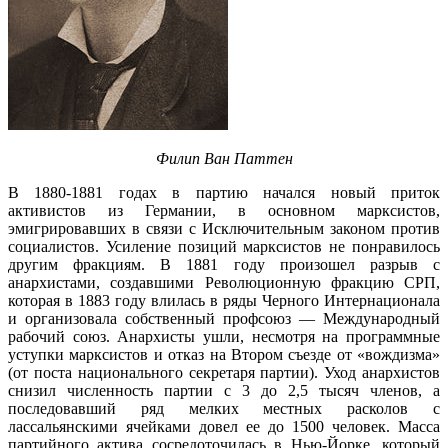
Филип Ван Паттен
В 1880-1881 годах в партию начался новый приток
активистов из Германии, в основном марксистов,
эмигрировавших в связи с Исключительным законом против
социалистов. Усиление позиций марксистов не понравилось
другим фракциям. В 1881 году произошел разрыв с
анархистами, создавшими Революционную фракцию СРП,
которая в 1883 году влилась в ряды Черного Интернационала
и организовала собственный профсоюз — Международный
рабочий союз. Анархисты ушли, несмотря на программные
уступки марксистов и отказ на Втором съезде от «вождизма»
(от поста национального секретаря партии). Уход анархистов
снизил численность партии с 3 до 2,5 тысяч членов, а
последовавший ряд мелких местных расколов с
лассальянскими ячейками довел ее до 1500 человек.
Масса
партийного актива сосредоточилась в Нью-Йорке, который