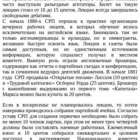
часто выступали разъездные агитаторы. Билет на такую
лекцию стоил от 10 до 15 центов. Лекции всегда завершались
свободными дебатами.
С начала 1880-х СРП перешла к практике организации
вечерних рабочих лицеев, в которых обучение велось
исключительно на английском языке. Занимались там не
только англоамериканцы и ирландцы, но и иммигранты,
желавшие быстрее освоить язык.
Лекции и газеты были
самым доступным, но не единственным источником
информации, которую социалист получал в местном
комитете. Важную роль играли англоязычные брошюры,
содержащие как отчеты о партийных съездах и конференциях,
так и сочинения ведущих деятелей движения. В начале 1881
года СРП продавала «Открытые письма» Лассаля (10 центов)
и «Трудовой катехизис» Осборна Уорда (25 центов). Брошюру
с важнейшими выдержками из первого тома «Капитала»
Маркса можно было купить за 20 центов.
Если в воскресенье не планировалось лекции, то почти
наверняка проводилось собрание партийной ячейки. Согласно
уставу СРП для создания первички необходимо было собрать
не менее 10 членов партии, при этом не менее трех четвертей
должны были составлять наемные работники. Ежемесячный
взнос в 10 центов собирался ежеквартально и целиком
поступал в распоряжение Национального комитета