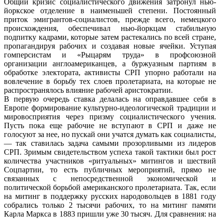
Общий кризис социалистического движения затронул нью-
йоркское отделение в наименьшей степени. Постоянный
приток эмигрантов-социалистов, прежде всего, немецкого
происхождения, обеспечивал нью-йоркцам стабильную
подпитку кадрами, которые затем растекались по всей стране,
пропагандируя рабочих и создавая новые ячейки. Уступая
гомперсистам и «Рыцарям труда» в профсоюзной
организации англоамериканцев, а буржуазным партиям в
обработке электората, активисты СРП упорно работали на
вовлечение в борьбу тех слоев пролетариата, на которые не
распространялось влияние рабочей аристократии.
В первую очередь ставка делалась на оправдавшее себя в
Европе формирование культурно-идеологической традиции и
мировосприятия через призму социалистического учения.
Пусть пока еще рабочие не вступают в СРП и даже не
голосуют за нее, но пускай они учатся думать как социалисты,
— так ставилась задача самыми прозорливыми из лидеров
СРП. Зримым свидетельством успеха такой тактики был рост
количества участников «ритуальных» митингов и шествий
Соцпартии, то есть публичных мероприятий, прямо не
связанных с непосредственной экономической и
политической борьбой американского пролетариата. Так, если
на митинг в поддержку русских народовольцев в 1881 году
собрались только 2 тысячи рабочих, то на митинг памяти
Карла Маркса в 1883 пришли уже 30 тысяч. Для сравнения: на