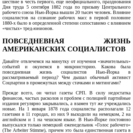
шествие в честь первого, еще неофициального, празднования
Дня труда 5 сентября 1882 года по призыву Центрального
рабочего союза Нью-Йорка вышли 20 тысяч человек. Влияние
социалистов на сознание рабочих масс в первой половине
1880-х было в определенной степени сопоставимо с влиянием
«чистых» тред-юнионов.
ПОВСЕДНЕВНАЯ ЖИЗНЬ
АМЕРИКАНСКИХ СОЦИАЛИСТОВ
Давайте отвлечемся на минутку от изучения «значительных»
событий и окунемся в микроисторию. Какова была
повседневная жизнь социалистов Нью-Йорка в
рассматриваемый период? Чем дышал обычный активист
Соцпартии в промежутках между стачками и митингами?
Прежде всего, он читал газеты СРП. В силу недостатка
финансов, частых расколов и проблем с полицией партийные
издания регулярно закрывались, а взамен тут же учреждались
новые. На 1 января 1878 года социалисты располагали 12
газетами в 11 городах, из них 9 выходили на немецком, 2 на
английском и 1 на чешском языке. В Нью-Йорке постоянно
выпускался только немецкий еженедельник «Голос рабочего»
(The Arbeiter Stimme), причем это была единственная газета в