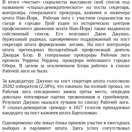
В итоге «чистые» социалисты выставили свой список под
названием «социал-демократического» на посты секретаря,
контролера, генерального прокурора, казначея и инженера
штата Нью-Йорк.
Рабочая лига с участием социалистов на
съезде в городке Трой (один из исторических центров
профсоюзного движения штата Нью-Йорк) также выдвинула
собственный список. Его возглавил Джон Джунио,
буржуазный радикал, одновременно поддержанный на пост
секретаря штата фермерскими лигами. На пост контролера
штата претендовал беспартийный профсоюзный деятель
Джордж Блэр. В генеральные прокуроры Рабочая лига
прочила Уоррена Уордена, прокурора небольшого городка
Оберн. В целом за исключением Блэра рабочих в списке
Рабочей лиги не было.
За кандидатуру Джунио на пост секретаря штата голосовали
20282 избирателя (2,58%), что означало бы полный провал, но
Рабочая лига сенсационно заняла третье место, опередив
довольно популярные партии трезвенников и гринбекеров.
Результат Джунио оказался лучшим по списку Рабочей лиги.
У социал-демократов «рекорд» в 1827 голосов принадлежал
кандидату на пост казначея штата Бартоломью.
Одновременно оба левых блока приняли участие в ежегодных
выборах в парламент штата. Здесь успех сопутствовал