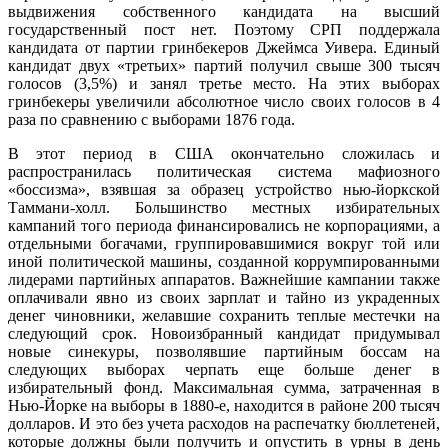
выдвижения собственного кандидата на высший
государственный пост нет. Поэтому СРП поддержала
кандидата от партии гринбекеров Джеймса Уивера. Единый
кандидат двух «третьих» партий получил свыше 300 тысяч
голосов (3,5%) и занял третье место. На этих выборах
гринбекеры увеличили абсолютное число своих голосов в 4
раза по сравнению с выборами 1876 года.
В этот период в США окончательно сложилась и
распространилась политическая система мафиозного
«боссизма», взявшая за образец устройство нью-йоркской
Таммани-холл. Большинство местных избирательных
кампаний того периода финансировались не корпорациями, а
отдельными богачами, группировавшимися вокруг той или
иной политической машины, созданной коррумпированными
лидерами партийных аппаратов. Важнейшие кампании также
оплачивали явно из своих зарплат и тайно из украденных
денег чиновники, желавшие сохранить теплые местечки на
следующий срок. Новоизбранный кандидат придумывал
новые синекуры, позволявшие партийным боссам на
следующих выборах черпать еще больше денег в
избирательный фонд. Максимальная сумма, затраченная в
Нью-Йорке на выборы в 1880-е, находится в районе 200 тысяч
долларов. И это без учета расходов на распечатку бюллетеней,
которые должны были получить и опустить в урны в день