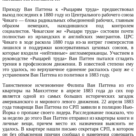
Приходу Ван Паттена к «Рыцарям труда» предшествовал
выход последних в 1880 году из Центрального рабочего союза
Чикаго — блока радикальных объединений рабочих, главным
образом немецких, находившихся под контролем
социалистов. Чикагские же «Рыцари труда» состояли почти
полностью из ирландских и английских эмигрантов. ЦРС
Чикаго в ходе раскола 1880 года из-за интриг гомперсистов
лишился и поддержки консервативных цеховых союзов, в
которые входили «нейтивные» англоамериканцы. Участием в
руководстве «Рыцарей труда» Ван Паттен пытался сгладить
трения в профсоюзном движении. В известной степени ему
это удалось, но верхушечное единение распалось сразу же с
устранением Ван Паттена из политики в 1883 году.
Таинственное исчезновение Филипа Ван Паттена из его
квартиры на Манхэттене в апреле 1883 года до сих пор
является одной из самых больших исторических загадок
американского и мирового левого движения. 22 апреля 1883
года товарищи Ван Паттена по СРП заявили в полицию Нью-
Йорка о пропаже своего лидера. Расследование показало, что
за неделю до этого Ван Паттен отправил из квартиры книги и
личные вещи, причем место их назначения выяснить не
удалось. В квартире нашли письмо секретаря СРП, в котором
он без объяснения причин сообщал о намерении совершить