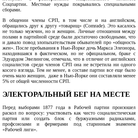
Соцпартии. Местные нужды покрывались специальными
сборами.
В общении члены СРП, в том числе и на английском,
обращались друг к другу «товарищ» (Comrade). Это касалось
не только мужчин, но и женщин. Личные отношения между
полами в партийной среде были достаточно свободными, что
и давало повод злопыхательствам обывателей про «общность
жен». После пребывания в Нью-Йорке дочь Маркса Элеонора,
находившаяся в фактическом, но не официальном, браке с
Эдуардом Эвелингом, отмечала, что в отличие от английских
социалистов среди членов СРП она не встретила ни одного
косого взгляда. Тем не менее, в составе партии все еще было
очень мало женщин, даже в Нью-Йорке они составляли менее
5% от общей численности СРП.
ЭЛЕКТОРАЛЬНЫЙ БЕГ НА МЕСТЕ
Перед выборами 1877 года в Рабочей партии произошел
раскол по вопросу: участвовать как чисто социалистическая
партия или создать блок с буржуазными радикалами,
профсоюзами и фермерами под старинным знаменем
«Рабочей лиги».