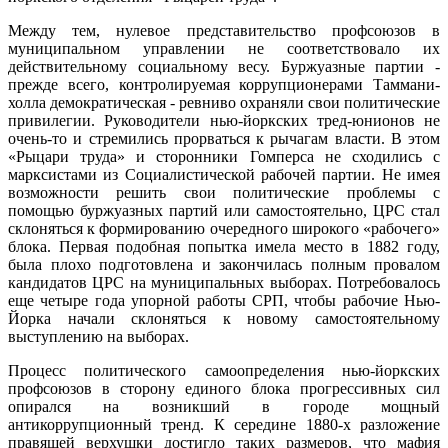
Между тем, нулевое представительство профсоюзов в
муниципальном управлении не соответствовало их
действительному социальному весу. Буржуазные партии -
прежде всего, контролируемая коррупционерами Таммани-
холла демократическая - ревниво охраняли свои политические
привилегии. Руководители нью-йоркских тред-юнионов не
очень-то и стремились прорваться к рычагам власти. В этом
«Рыцари труда» и сторонники Гомперса не сходились с
марксистами из Социалистической рабочей партии.
Не имея
возможности решить свои политические проблемы с
помощью буржуазных партий или самостоятельно, ЦРС стал
склоняться к формированию очередного широкого «рабочего»
блока. Первая подобная попытка имела место в 1882 году,
была плохо подготовлена и закончилась полным провалом
кандидатов ЦРС на муниципальных выборах. Потребовалось
еще четыре года упорной работы СРП, чтобы рабочие Нью-
Йорка начали склоняться к новому самостоятельному
выступлению на выборах.
Процесс политического самоопределения нью-йоркских
профсоюзов в сторону единого блока прогрессивных сил
опирался на возникший в городе мощный
антикоррупционный тренд. К середине 1880-х разложение
правящей верхушки достигло таких размеров, что мафия