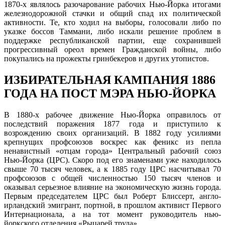
1870-х являлось разочарование рабочих Нью-Йорка итогами
железнодорожной стачки и общий спад их политической
активности. Те, кто ходил на выборы, голосовали либо по
указке боссов Таммани, либо искали решение проблем в
поддержке республиканской партии, еще сохранившей
прогрессивный ореол времен Гражданской войны, либо
покупались на прожекты гринбекеров и других утопистов.
ИЗБИРАТЕЛЬНАЯ КАМПАНИЯ 1886
ГОДА НА ПОСТ МЭРА НЬЮ-ЙОРКА
В 1880-х рабочее движение Нью-Йорка оправилось от
последствий поражения 1877 года и приступило к
возрождению своих организаций. В 1882 году усилиями
крепнущих профсоюзов воскрес как феникс из пепла
ненавистный «отцам города» Центральный рабочий союз
Нью-Йорка (ЦРС). Скоро под его знаменами уже находилось
свыше 70 тысяч человек, а к 1885 году ЦРС насчитывал 70
профсоюзов с общей численностью 150 тысяч членов и
оказывал серьезное влияние на экономическую жизнь города.
Первым председателем ЦРС был Роберт Блиссерт, англо-
ирландский эмигрант, портной, в прошлом активист Первого
Интернационала, а на тот момент руководитель нью-
йоркского отделения «Рыцарей труда».