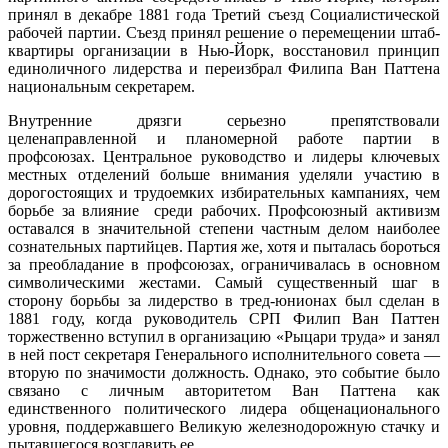
принял в декабре 1881 года Третий съезд Социалистической
рабочей партии. Съезд принял решение о перемещении штаб-
квартиры организации в Нью-Йорк, восстановил принцип
единоличного лидерства и переизбрал Филипа Ван Паттена
национальным секретарем.
Внутренние дрязги серьезно препятствовали
целенаправленной и планомерной работе партии в
профсоюзах. Центральное руководство и лидеры ключевых
местных отделений больше внимания уделяли участию в
дорогостоящих и трудоемких избирательных кампаниях, чем
борьбе за влияние среди рабочих. Профсоюзный активизм
оставался в значительной степени частным делом наиболее
сознательных партийцев. Партия же, хотя и пыталась бороться
за преобладание в профсоюзах, ограничивалась в основном
символическими жестами. Самый существенный шаг в
сторону борьбы за лидерство в тред-юнионах был сделан в
1881 году, когда руководитель СРП Филип Ван Паттен
торжественно вступил в организацию «Рыцари труда» и занял
в ней пост секретаря Генерального исполнительного совета —
вторую по значимости должность. Однако, это событие было
связано с личным авторитетом Ван Паттена как
единственного политического лидера общенационального
уровня, поддержавшего Великую железнодорожную стачку и
пытавшегося возглавить ее.