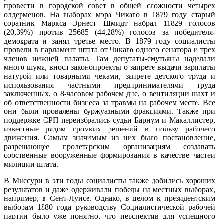
провести в городской совет в общей сложности четырех
олдерменов. На выборах мэра Чикаго в 1879 году старый
соратник Маркса Эрнест Шмидт набрал 11829 голосов
(20,39%) против 25685 (44,28%) голосов за победителя-
демократа и занял третье место. В 1879 году социалисты
провели в парламент штата от Чикаго одного сенатора и трех
членов нижней палаты. Там депутаты-смутьяны наделали
много шума, внося законопроекты о запрете выдачи зарплаты
натурой или товарными чеками, запрете детского труда и
использования частными предпринимателями труда
заключенных, о 8-часовом рабочем дне, о вентиляции шахт и
об ответственности бизнеса за травмы на рабочем месте. Все
они были провалены буржуазными фракциями. Также при
поддержке СРП переизбрались судьи Барнум и Макаллистер,
известные рядом громких решений в пользу рабочего
движения. Самым значимым из них было постановление,
разрешающее пролетарским организациям создавать
собственные вооруженные формирования в качестве частей
милиции штата.
В Миссури в эти годы социалисты также добились хороших
результатов и даже одерживали победы на местных выборах,
например, в Сент-Луисе. Однако, в целом к президентским
выборам 1880 года руководству Социалистической рабочей
партии было уже понятно, что перспектив для успешного