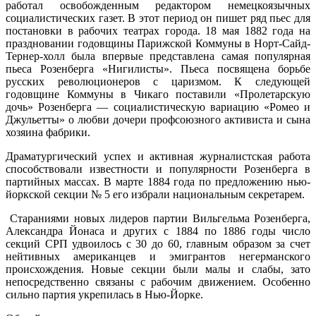
работал освобожденным редактором немецкоязычных
социалистических газет.
В этот период он пишет ряд пьес для
постановки в рабочих театрах города. 18 мая 1882 года на
праздновании годовщины Парижской Коммуны в Норт-Сайд-
Тернер-холл была впервые представлена самая популярная
пьеса Розенберга «Нигилисты». Пьеса посвящена борьбе
русских революционеров с царизмом.
К следующей
годовщине Коммуны в Чикаго поставили «Пролетарскую
дочь» Розенберга — социалистическую вариацию «Ромео и
Джульетты» о любви дочери профсоюзного активиста и сына
хозяина фабрики.
Драматургический успех и активная журналистская работа
способствовали известности и популярности Розенберга в
партийных массах. В марте 1884 года по предложению нью-
йоркской секции № 5 его избрали национальным секретарем.
Стараниями новых лидеров партии Вильгельма Розенберга,
Александра Йонаса и других с 1884 по 1886 годы число
секций СРП удвоилось с 30 до 60, главным образом за счет
нейтивных американцев и эмигрантов негерманского
происхождения. Новые секции были малы и слабы, зато
непосредственно связаны с рабочим движением. Особенно
сильно партия укрепилась в Нью-Йорке.