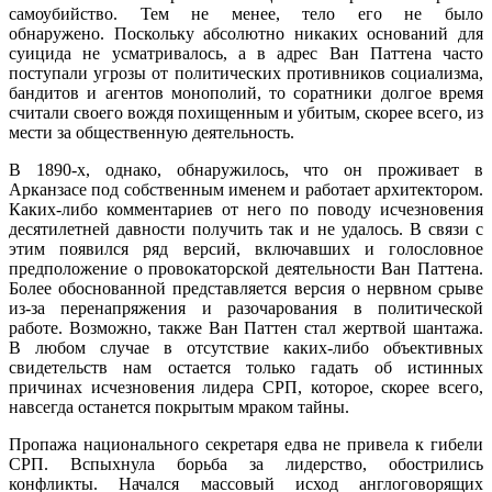
самоубийство. Тем не менее, тело его не было
обнаружено.
Поскольку абсолютно никаких оснований для
суицида не усматривалось, а в адрес Ван Паттена часто
поступали угрозы от политических противников социализма,
бандитов и агентов монополий, то соратники долгое время
считали своего вождя похищенным и убитым, скорее всего, из
мести за общественную деятельность.
В 1890-х, однако, обнаружилось, что он проживает в
Арканзасе под собственным именем и работает архитектором.
Каких-либо комментариев от него по поводу исчезновения
десятилетней давности получить так и не удалось. В связи с
этим появился ряд версий, включавших и голословное
предположение о провокаторской деятельности Ван Паттена.
Более обоснованной представляется версия о нервном срыве
из-за перенапряжения и разочарования в политической
работе. Возможно, также Ван Паттен стал жертвой шантажа.
В любом случае в отсутствие каких-либо объективных
свидетельств нам остается только гадать об истинных
причинах исчезновения лидера СРП, которое, скорее всего,
навсегда останется покрытым мраком тайны.
Пропажа национального секретаря едва не привела к гибели
СРП. Вспыхнула борьба за лидерство, обострились
конфликты. Начался массовый исход англоговорящих