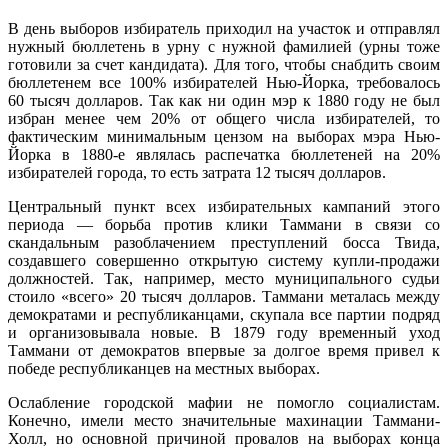
В день выборов избиратель приходил на участок и отправлял
нужный бюллетень в урну с нужной фамилией (урны тоже
готовили за счет кандидата). Для того, чтобы снабдить своим
бюллетенем все 100% избирателей Нью-Йорка, требовалось
60 тысяч долларов. Так как ни один мэр к 1880 году не был
избран менее чем 20% от общего числа избирателей, то
фактическим минимальным цензом на выборах мэра Нью-
Йорка в 1880-е являлась распечатка бюллетеней на 20%
избирателей города, то есть затрата 12 тысяч долларов.
Центральный пункт всех избирательных кампаний этого
периода — борьба против клики Таммани в связи со
скандальным разоблачением преступлений босса Твида,
создавшего совершенно открытую систему купли-продажи
должностей. Так, например, место муниципального судьи
стоило «всего» 20 тысяч долларов. Таммани металась между
демократами и республиканцами, скупала все партии подряд
и организовывала новые. В 1879 году временный уход
Таммани от демократов впервые за долгое время привел к
победе республиканцев на местных выборах.
Ослабление городской мафии не помогло социалистам.
Конечно, имели место значительные махинации Таммани-
Холл, но основной причиной провалов на выборах конца