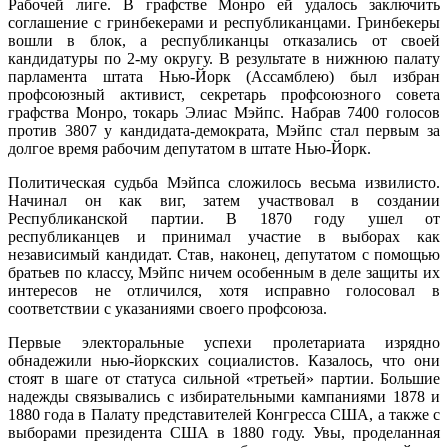
Рабочей лиге. В графстве Монро ей удалось заключить
соглашение с гринбекерами и республиканцами. Гринбекеры
вошли в блок, а республиканцы отказались от своей
кандидатуры по 2-му округу. В результате в нижнюю палату
парламента штата Нью-Йорк (Ассамблею) был избран
профсоюзный активист, секретарь профсоюзного совета
графства Монро, токарь Элиас Мэйпс. Набрав 7400 голосов
против 3807 у кандидата-демократа, Мэйпс стал первым за
долгое время рабочим депутатом в штате Нью-Йорк.
Политическая судьба Мэйпса сложилось весьма извилисто.
Начинал он как виг, затем участвовал в создании
Республиканской партии. В 1870 году ушел от
республиканцев и принимал участие в выборах как
независимый кандидат. Став, наконец, депутатом с помощью
братьев по классу, Мэйпс ничем особенным в деле защиты их
интересов не отличился, хотя исправно голосовал в
соответствии с указаниями своего профсоюза.
Первые электоральные успехи пролетариата изрядно
обнадежили нью-йоркских социалистов. Казалось, что они
стоят в шаге от статуса сильной «третьей» партии. Большие
надежды связывались с избирательными кампаниями 1878 и
1880 года в Палату представителей Конгресса США, а также с
выборами президента США в 1880 году.
Увы, проделанная