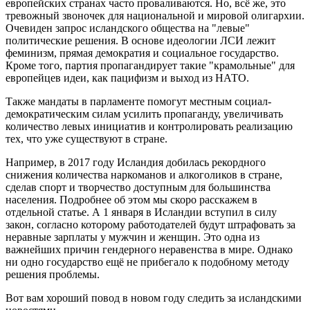
европейских странах часто проваливаются. Но, всё же, это
тревожный звоночек для национальной и мировой олигархии.
Очевиден запрос исландского общества на "левые"
политические решения. В основе идеологии ЛСИ лежит
феминизм, прямая демократия и социальное государство.
Кроме того, партия пропагандирует такие "крамольные" для
европейцев идеи, как пацифизм и выход из НАТО.
Также мандаты в парламенте помогут местным социал-
демократическим силам усилить пропаганду, увеличивать
количество левых инициатив и контролировать реализацию
тех, что уже существуют в стране.
Например, в 2017 году Исландия добилась рекордного
снижения количества наркоманов и алкоголиков в стране,
сделав спорт и творчество доступным для большинства
населения. Подробнее об этом мы скоро расскажем в
отдельной статье. А 1 января в Исландии вступил в силу
закон, согласно которому работодателей будут штрафовать за
неравные зарплаты у мужчин и женщин. Это одна из
важнейших причин гендерного неравенства в мире. Однако
ни одно государство ещё не прибегало к подобному методу
решения проблемы.
Вот вам хороший повод в новом году следить за исландскими