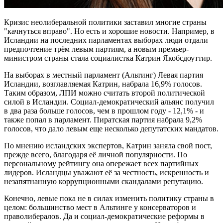
Кризис неолиберальной политики заставил многие страны
"качнуться вправо". Но есть и хорошие новости. Например, в
Исландии на последних парламентах выборах люди отдали
предпочтение трём левым партиям, а новым премьер-
министром страны стала социалистка Катрин Якобсдоуттир.
На выборах в местный парламент (Альтинг) Левая партия
Исландии, возглавляемая Катрин, набрала 16,9% голосов.
Таким образом, ЛПИ можно считать второй политической
силой в Исландии. Социал-демократический альянс получил
в два раза больше голосов, чем в прошлом году - 12,1% - и
также попал в парламент. Пиратская партия набрала 9,2%
голосов, что дало левым еще несколько депутатских мандатов.
По мнению исландских экспертов, Катрин заняла свой пост,
прежде всего, благодаря её личной популярности. По
персональному рейтингу она опережает всех партийных
лидеров. Исландцы уважают её за честность, искренность и
незапятнанную коррупционными скандалами репутацию.
Конечно, левые пока не в силах изменить политику страны в
целом: большинство мест в Альтинге у консерваторов и
праволибералов. Да и социал-демократические реформы в