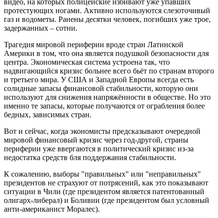
видео, на которых полицейские избивают уже упавших
протестующих ногами. Активно используются слезоточивый
газ и водометы. Ранены десятки человек, погибших уже трое,
задержанных – сотни.
Трагедия мировой периферии вроде стран Латинской
Америки в том, что она является подушкой безопасности для
центра. Экономическая система устроена так, что
надвигающийся кризис больнее всего бьёт по странам второго
и третьего мира. У США и Западной Европы всегда есть
солидные запасы финансовой стабильности, которую они
используют для снижения напряжённости в обществе. Но это
именно те запасы, которые получаются от ограбления более
бедных, зависимых стран.
Вот и сейчас, когда экономисты предсказывают очередной
мировой финансовый кризис через год-другой, страны
периферии уже ввергаются в политический кризис из-за
недостатка средств бля поддержания стабильности.
К сожалению, выборы "правильных" или "неправильных"
президентов не страхуют от потрясений, как это показывают
ситуации в Чили (где президентом является патентованный
олигарх-либерал) и Боливии (где президентом был условный
анти-американист Моралес).