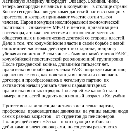
Латинскую Америку лихорадит: Эквадор, Боливия, Чили,
теперь беспорядки начались и в Колумбии – в столице страны
Боготе сегодня был введен комендантский час из-за мощных
протестов, в которых принимают участие сотни тысяч
человек. Народ возмущен неолиберальной экономической
политикой – снижением МРОТ и пенсий, приватизацией
госсектора, а также репрессиями в отношении местных
общественных и политических деятелей со стороны властей.
Дело в том, что колумбийские власти в своей борьбе с левой
оппозицией частенько действуют по-старинке, попросту
убивая активистов. В том числе – бывших комбатантов FARC,
колумбийской повстанческой революционной группировки.
После гражданской войны, длившейся пятьдесят лет,
правительство пообещало членам FARC широкую амнистию,
однако после того, как повстанцы выполнили свою часть
договора и преобразовались в легальную партию, их
активистов начали убивать члены парамилитарных
правительственных отрядов. Последней же каплей стало
намерение властей поднять пенсионный возраст в Колумбии.
Протест возглавили социалистические и левые партии,
профсоюзы, правозащитные движения, на улицы вышли люди
самых разных возрастов – от студентов до пенсионеров.
Полиция действует жёстко – протестующих избивают
дубинками и электрошокерами, по соцсетям разлетаются