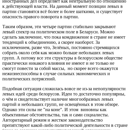
иностранных дел определяет как нейтральную по отношению
к действующей власти. На данный момент позиции левых в
партии становятся всё более и более шаткими, и существует
опасность правого поворота в партии.
Таким образом, эти четыре партии стабильно закрывают
левый спектр на политическом поле в Беларуси. Можно
сделать заключение, что пока комдвижение в стране не имеет
тенденций к объединению, а скорее наоборот. За
исключением, разве что, Зелёных, постоянно стремящихся
собрать около себя как можно больше небольших левых
групп. А потому все эти структуры в белорусском обществе
практически никакого влияния не имеют и не только не
смогут повести за собой массы, но скорее всего окажутся
нежизнеспособны в случае сильных экономических и
политических потрясений.
Подобная ситуация сложилась вовсе не из-за непопулярности
левых идей среди белорусов. Идеи то достаточно популярны,
о чём и свидетельствует наличие многообразных левых
партий и небольших групп, не освещённых в этом обзоре.
Однако эти силы не "на коне". И этом виновны как
объективные обстоятельства, так и сами социалисты.
Авторитарный режим и жесткое законодательство
препятствуют какой-либо политической деятельности в стране