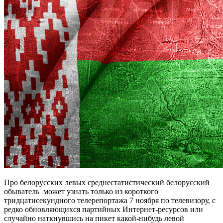
Про белорусских левых среднестатистический белорусский
обыватель может узнать только из короткого
тридцатисекундного телерепортажа 7 ноября по телевизору, с
редко обновляющихся партийных Интернет-ресурсов или
случайно наткнувшись на пикет какой-нибудь левой