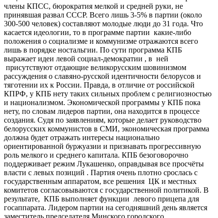
члены КПСС, бюрократия мелкой и средней руки, не
принявшая развал СССР. Всего лишь 3-5% в партии (около
300-500 человек) составляют молодые люди до 31 года. Что
касается идеологии, то в программе партии какие-либо
положения о социализме и коммунизме отражаются всего
лишь в порядке ностальгии. По сути программа КПБ
выражает идеи левой социал-демократии , в ней
присутствуют отдающие великорусским шовинизмом
рассуждения о славяно-русской идентичности белорусов и
тяготении их к России. Правда, в отличие от российской
КПРФ, у КПБ нету таких сильных проблем с религиозностью
и национализмом. Экономической программы у КПБ пока
нету, по словам лидеров партии, она находится в процессе
создания. Судя по заявлениям, которые делает руководство
белорусских коммунистов в СМИ, экономическая программа
должна будет отражать интересы национально
ориентированной буржуазии и признавать прогрессивную
роль мелкого и среднего капитала. КПБ безоговорочно
поддерживает режим Лукашенко, оправдывая все просчёты
власти с левых позиций . Партия очень плотно срослась с
государственным аппаратом, все решения ЦК и местных
комитетов согласовываются с государственной политикой. В
результате, КПБ выполняет функции левого прицепа для
госаппарата. Лидером партии на сегодняшний день является
заместитель председателя Минского городского