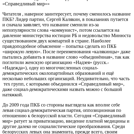
«Справедливый мир»»
Читателя , наверное заинтересует, почему сменилось название
ПКБ? Лидер партии, Сергей Калякин, в показаниях путается
и сначала заявляет, что название сменили из-за
непопулярности слова «коммунист», потом ссылается на
давление министерства юстиции РБ и недовольство Минюста
существованием двух компартий в стране. Наиболее
правдоподобное объяснение – попытка сделать из ПКБ
«широкую левую». После переименования «калякинцы» даже
пытались добавить в название слово «объединённая», так как
поглотили женскую организацию «Надзея» (русск.-
«Надежда»), одну из многочисленных социал-
демократических околопартийных образований и ещё
несколько небольших организаций. Неудивительно, что часть
тех групп, с которыми объединился «Справедливый мир»,
даже социал-демократическими назвать можно с большой
натяжкой.
До 2009 года ПКБ со стороны выглядела как вполне себе
левая социал-демократическая партия, оппозиционная по
отношению к белорусской власти. Сегодня «Справедливый
мир» ратует за приватизацию, введение платной медицины и
другие далеко не социалистические преобразования. Среди
белорусских левых она знаменита, прежде всего, своим