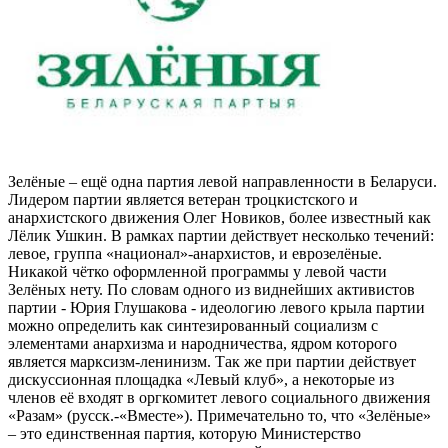
Зелёные – ещё одна партия левой направленности в Беларуси.
Лидером партии является ветеран троцкистского и
анархистского движения Олег Новиков, более известный как
Лёлик Ушкин. В рамках партии действует несколько течений:
левое, группа «национал»-анархистов, и еврозелёные.
Никакой чётко оформленной программы у левой части
Зелёных нету. По словам одного из виднейших активистов
партии - Юрия Глушакова - идеологию левого крыла партии
можно определить как синтезированный социализм с
элементами анархизма и народничества, ядром которого
является марксизм-ленинизм. Так же при партии действует
дискуссионная площадка «Левый клуб», а некоторые из
членов её входят в оргкомитет левого социального движения
«Разам» (русск.-«Вместе»). Примечательно то, что «Зелёные»
– это единственная партия, которую Министерство