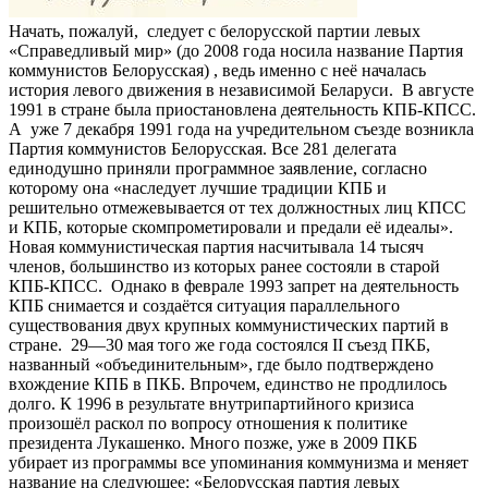
Начать, пожалуй, следует с белорусской партии левых
«Справедливый мир» (до 2008 года носила название Партия
коммунистов Белорусская) , ведь именно с неё началась
история левого движения в независимой Беларуси. В августе
1991 в стране была приостановлена деятельность КПБ-КПСС.
А уже 7 декабря 1991 года на учредительном съезде возникла
Партия коммунистов Белорусская. Все 281 делегата
единодушно приняли программное заявление, согласно
которому она «наследует лучшие традиции КПБ и
решительно отмежевывается от тех должностных лиц КПСС
и КПБ, которые скомпрометировали и предали её идеалы».
Новая коммунистическая партия насчитывала 14 тысяч
членов, большинство из которых ранее состояли в старой
КПБ-КПСС. Однако в феврале 1993 запрет на деятельность
КПБ снимается и создаётся ситуация параллельного
существования двух крупных коммунистических партий в
стране. 29—30 мая того же года состоялся II съезд ПКБ,
названный «объединительным», где было подтверждено
вхождение КПБ в ПКБ. Впрочем, единство не продлилось
долго. К 1996 в результате внутрипартийного кризиса
произошёл раскол по вопросу отношения к политике
президента Лукашенко. Много позже, уже в 2009 ПКБ
убирает из программы все упоминания коммунизма и меняет
название на следующее: «Белорусская партия левых