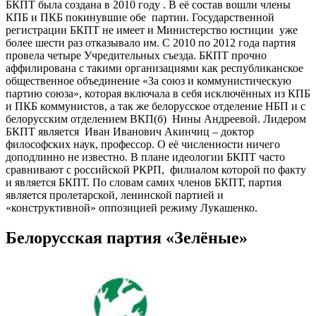
БКПТ была создана в 2010 году . В её состав вошли члены
КПБ и ПКБ покинувшие обе партии. Государственной
регистрации БКПТ не имеет и Министерство юстиции уже
более шести раз отказывало им.
С 2010 по 2012 года партия
провела четыре Учредительных съезда. БКПТ прочно
аффилирована с такими организациями как республиканское
общественное объединение «За союз и коммунистическую
партию союза», которая включала в себя исключённых из КПБ
и ПКБ коммунистов, а так же белорусское отделение НБП и с
белорусским отделением ВКП(б) Нины Андреевой. Лидером
БКПТ является
Иван Иванович Акинчиц – доктор
философских наук, профессор.
О её численности ничего
доподлинно не известно. В плане идеологии БКПТ часто
сравнивают с российской РКРП, филиалом которой по факту
и является БКПТ. По словам самих членов БКПТ, партия
является пролетарской, ленинской партией и
«конструктивной» оппозицией режиму Лукашенко.
Белорусская партия «Зелёные»