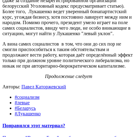
(даже за создание незарегистрированной организации
белорусский Уголовный кодекс предусматривает статью).
Более того, Лукашенко ведет уверенный бонапартистский
курс, угождая бизнесу, хотя постоянно лавирует между ним и
народом. Помимо прочего, президент умело играет на поле
самих социалистов, ввиду чего люди, не особо вникающие в
ситуацию, могут найти у Лукашенко "левый уклон".
А вина самих социалистов в том, что они до сих пор не
смогли приспособиться к таким обстоятельствам и
продолжают вести работу, которая даёт определённый эффект
только при должном уровне политического либерализма, но
никак не при авторитарно-бюрократическом капитализме.
Продолжение следует
Авторы:
Павел Каторжевский
#социализм
#левые
#Беларусь
#Лукашенко
Понравился этот материал?