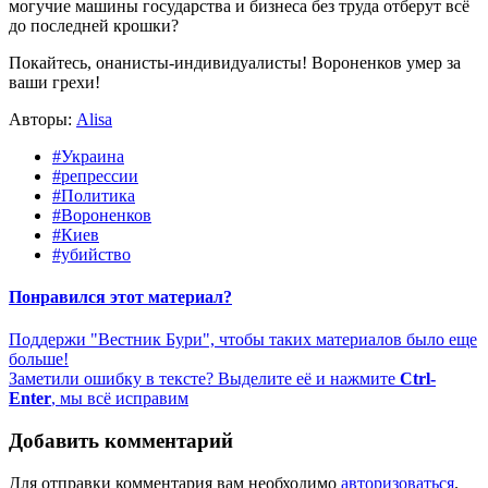
могучие машины государства и бизнеса без труда отберут всё
до последней крошки?
Покайтесь, онанисты-индивидуалисты! Вороненков умер за
ваши грехи!
Авторы:
Alisa
#Украина
#репрессии
#Политика
#Вороненков
#Киев
#убийство
Понравился этот материал?
Поддержи "Вестник Бури", чтобы таких материалов было еще
больше!
Заметили ошибку в тексте? Выделите её и нажмите
Ctrl-
Enter
, мы всё исправим
Добавить комментарий
Для отправки комментария вам необходимо
авторизоваться
.