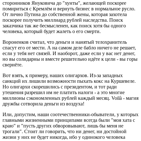
сторонников Януковича до "хунты", желающей поскорее
помириться с Кремлём и вернуть бизнес в нормальное русло.
От лично Путина до собственной жены, которая захотела
поскорее получить миллиард рублей наследства. Поиск
заказчика так же бесмысленен, как поиск хотя бы одного
человека, который будет жалеть о его смерти.
Вороненков считал, что деньги и нанятый телохранитель
спасут его от мести. А на самом деле бабло ничего не решает,
если у тебя нет связей. И наоборот, даже если у вас нет денег,
но вы солидарны и вместе решительно идёте к цели - вы горы
свернёте.
Вот взять, к примеру, наших олигархов. Из-за западных
санкций их лишили возможности пыхать кокс на Куршевеле.
Но олигархи скорешились с президентом, и тот ради
утешения разрешил им не платить налоги - а это многие
миллионы сэкономленных рублей каждый месяц. Voilà - магия
дружбы сотворила деньги из воздуха!
Или, допустим, наши соотечественники-обыватели, у которых
главными жизненными принципами всегда были "моя хата с
краю" и "пусть других обворовывают, лишь бы меня не
трогали". Стоит ли говорить, что ни денег, ни достойной
жизни у них не будет никогда, ибо у одинокого человека