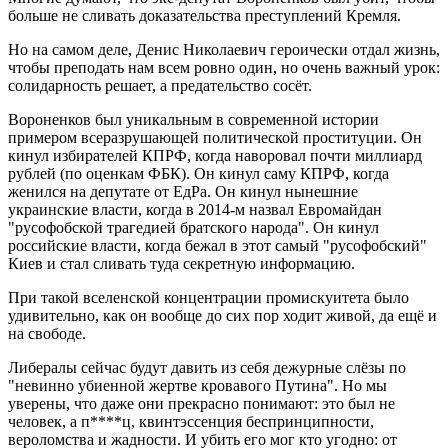
больше не сливать доказательства преступлений Кремля.
Но на самом деле, Денис Николаевич героически отдал жизнь,
чтобы преподать нам всем ровно один, но очень важный урок:
солидарность решает, а предательство сосёт.
Вороненков был уникальным в современной истории
примером всеразрушающей политической проституции. Он
кинул избирателей КПРФ, когда наворовал почти миллиард
рублей (по оценкам ФБК). Он кинул саму КПРФ, когда
женился на депутате от ЕдРа. Он кинул нынешние
украинские власти, когда в 2014-м назвал Евромайдан
"русофобской трагедией братского народа". Он кинул
российские власти, когда бежал в этот самый "русофобский"
Киев и стал сливать туда секретную информацию.
При такой вселенской концентрации промискуитета было
удивительно, как он вообще до сих пор ходит живой, да ещё и
на свободе.
Либералы сейчас будут давить из себя дежурные слёзы по
"невинно убиенной жертве кровавого Путина". Но мы
уверены, что даже они прекрасно понимают: это был не
человек, а п****ц, квинтэссенция беспринципности,
вероломства и жадности. И убить его мог кто угодно: от