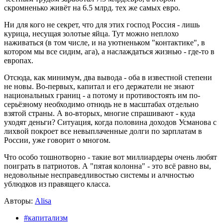
скромненько живёт на 6.5 млрд. тех же самых евро.
Ни для кого не секрет, что для этих господ Россия - лишь
курица, несущая золотые яйца. Тут можно неплохо
наживаться (в том числе, и на уютненьком "контактике", в
котором мы все сидим, ага), а наслаждаться жизнью - где-то в
европах.
Отсюда, как минимум, два вывода - оба в известной степени
не новы. Во-первых, капитал и его держатели не знают
национальных границ - а потому и противостоять им по-
серьёзному необходимо отнюдь не в масштабах отдельно
взятой страны. А во-вторых, многие спрашивают - куда
уходят деньги? Ситуация, когда половина доходов Усманова с
лихвой покроет все невыплаченные долги по зарплатам в
России, уже говорит о многом.
Что особо тошнотворно - такие вот миллиардеры очень любят
поиграть в патриотов. А "пятая колонна" - это всё равно вы,
недовольные несправедливостью системы и алчностью
ублюдков из правящего класса.
Авторы:
Alisa
#капитализм