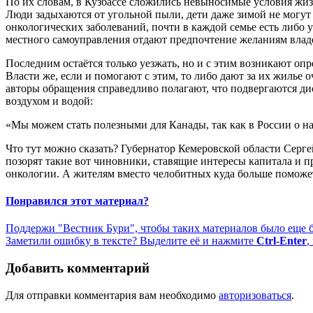
По их словам, в Кузбассе сложились невыносимые условия жиз
Люди задыхаются от угольной пыли, дети даже зимой не могут в
онкологических заболеваний, почти в каждой семье есть либо
местного самоуправления отдают предпочтение желаниям владел
Последним остаётся только уезжать, но и с этим возникают оп
Власти же, если и помогают с этим, то либо дают за их жилье
авторы обращения справедливо полагают, что подвергаются ди
воздухом и водой:
«Мы можем стать полезными для Канады, так как в России о н
Что тут можно сказать? Губернатор Кемеровской области Сергей
позорят такие вот чиновники, ставящие интересы капитала и
онкологии. А жителям вместо челобитных куда больше поможет
Понравился этот материал?
Поддержи "Вестник Бури", чтобы таких материалов было еще 
Заметили ошибку в тексте? Выделите её и нажмите
Ctrl-Enter
,
Добавить комментарий
Для отправки комментария вам необходимо
авторизоваться
.