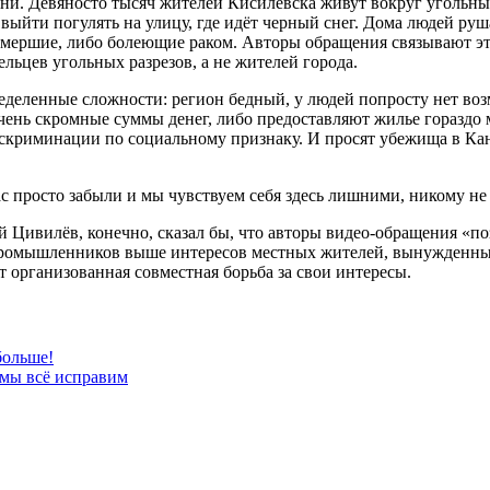
ни. Девяносто тысяч жителей Кисилёвска живут вокруг угольных
ыйти погулять на улицу, где идёт черный снег. Дома людей руша
 умершие, либо болеющие раком. Авторы обращения связывают эт
ьцев угольных разрезов, а не жителей города.
ределенные сложности: регион бедный, у людей попросту нет во
 очень скромные суммы денег, либо предоставляют жилье горазд
скриминации по социальному признаку. И просят убежища в Кана
ас просто забыли и мы чувствуем себя здесь лишними, никому 
 Цивилёв, конечно, сказал бы, что авторы видео-обращения «поз
 промышленников выше интересов местных жителей, вынужденны
 организованная совместная борьба за свои интересы.
больше!
 мы всё исправим