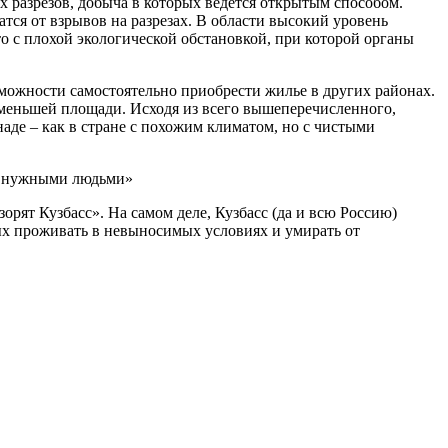
 разрезов, добыча в которых ведется открытым способом.
тся от взрывов на разрезах. В области высокий уровень
о с плохой экологической обстановкой, при которой органы
зможности самостоятельно приобрести жилье в других районах.
о меньшей площади. Исходя из всего вышеперечисленного,
де – как в стране с похожим климатом, но с чистыми
не нужными людьми»
орят Кузбасс». На самом деле, Кузбасс (да и всю Россию)
х проживать в невыносимых условиях и умирать от