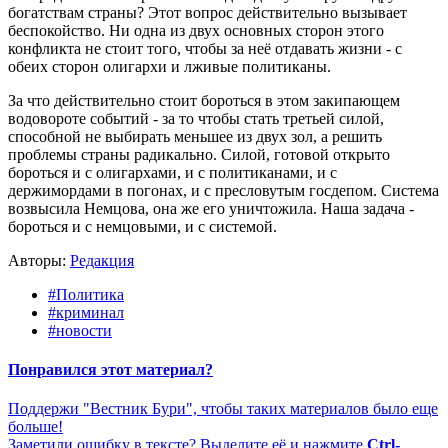
богатствам страны? Этот вопрос действительно вызывает
беспокойство. Ни одна из двух основных сторон этого
конфликта не стоит того, чтобы за неё отдавать жизни - с
обеих сторон олигархи и лживые политиканы.
За что действительно стоит бороться в этом закипающем
водовороте событий - за то чтобы стать третьей силой,
способной не выбирать меньшее из двух зол, а решить
проблемы страны радикально. Силой, готовой открыто
бороться и с олигархами, и с политиканами, и с
держимордами в погонах, и с пресловутым госдепом. Система
возвысила Немцова, она же его уничтожила. Наша задача -
бороться и с немцовыми, и с системой.
Авторы:
Редакция
#Политика
#криминал
#новости
Понравился этот материал?
Поддержи "Вестник Бури", чтобы таких материалов было еще
больше!
Заметили ошибку в тексте? Выделите её и нажмите
Ctrl-