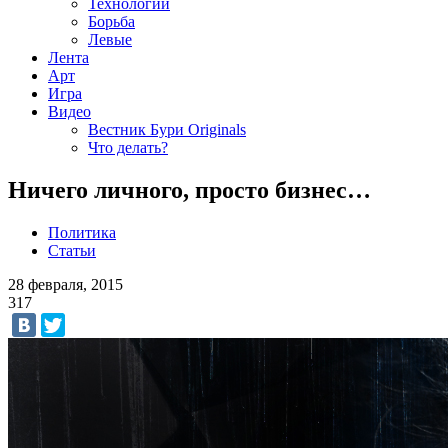
Технологии
Борьба
Левые
Лента
Арт
Игра
Видео
Вестник Бури Originals
Что делать?
Ничего личного, просто бизнес…
Политика
Статьи
28 февраля, 2015
317