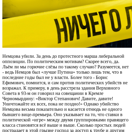
Немцова убили. За день до протестного марша либеральной
оппозиции. По политическим мотивам? Скорее всего, да.
Льём ли мы горючие слёзы по такому случаю? Разумеется, нет
- ведь Немцов был «лучше Путина» только лишь тем, что в
последние годы был не у власти. Более того - Борис
Ефимович, помнится, и сам против политических убийств не
возражал. К примеру, в день расстрела здания Верховного
Совета в 93-м он говорил на совещании в Кремле
Черномырдину: «Виктор Степанович! Давите, давите!
Уничтожайте их всех, пока не поздно!» Однако убийство
Немцова весьма показательно и касается отнюдь не одного
бывшего вице-премьера. Оно указывает на то, что ставки в
политической «игре» между двумя группировками правящего
класса становятся всё выше и выше. Сколько простых людей
пострадает в этой грызне господ за доступ к трубе и другим