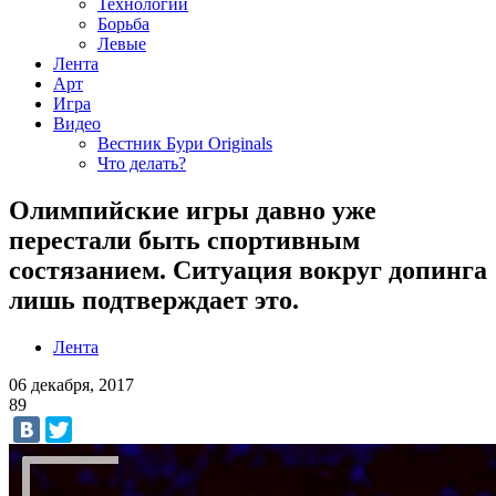
Технологии
Борьба
Левые
Лента
Арт
Игра
Видео
Вестник Бури Originals
Что делать?
Олимпийские игры давно уже
перестали быть спортивным
состязанием. Ситуация вокруг допинга
лишь подтверждает это.
Лента
06 декабря, 2017
89