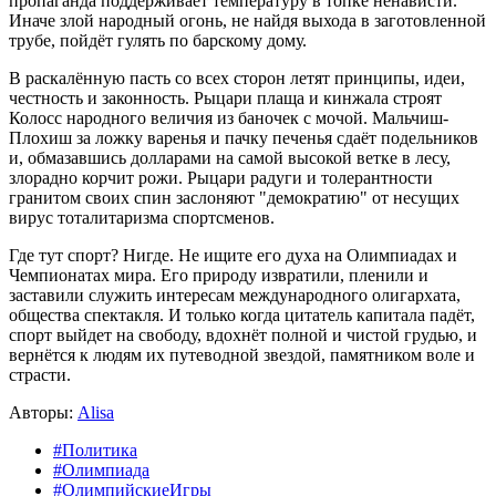
пропаганда поддерживает температуру в топке ненависти.
Иначе злой народный огонь, не найдя выхода в заготовленной
трубе, пойдёт гулять по барскому дому.
В раскалённую пасть со всех сторон летят принципы, идеи,
честность и законность. Рыцари плаща и кинжала строят
Колосс народного величия из баночек с мочой. Мальчиш-
Плохиш за ложку варенья и пачку печенья сдаёт подельников
и, обмазавшись долларами на самой высокой ветке в лесу,
злорадно корчит рожи. Рыцари радуги и толерантности
гранитом своих спин заслоняют "демократию" от несущих
вирус тоталитаризма спортсменов.
Где тут спорт? Нигде. Не ищите его духа на Олимпиадах и
Чемпионатах мира. Его природу извратили, пленили и
заставили служить интересам международного олигархата,
общества спектакля. И только когда цитатель капитала падёт,
спорт выйдет на свободу, вдохнёт полной и чистой грудью, и
вернётся к людям их путеводной звездой, памятником воле и
страсти.
Авторы:
Alisa
#Политика
#Олимпиада
#ОлимпийскиеИгры