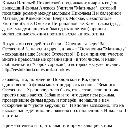
Крыма Натальей Поклонской продолжают пиарить ещё не
вышедший фильм Алексея Учителя "Матильда", который
посвящён роману между молодым Николаем II и балериной
Матильдой Кшесинской. Вчера в Москве, Севастополе,
Екатеринбурге, Омске и Петропавловске-Камчатском (да-да,
даже туда духовность и благодать долетели) прошли
молитвенные стояния против выхода кинокартины.
Лозунгами сего действа были: "Стояние за веру! За
Отечество! За народ и царя!", а также "Остановим "Матильду"
- сохраним наше Земное Отечество!" В нём приняли участие
многие православные организации - в том числе, и наши
любимчики из "Сорок сороков", о которых мы уже писали:
http://vestnikburi.com/sorok-sorokov/
Забавно, что, по мнению Поклонской и Ко, один
единственный фильм может подорвать основы "Земного
Отечества". Хреновое, стало быть, отечество, если оно так
просто подрывается. Забавно и то, что даже псы режима,
проверившие фильм вдоль и поперёк, не нашли в нём
оскорбления "чувств верующих". И вполне возможно, что на
выходе нас ждёт вполне лояльная по отношению к Николаю II
картина.
Примечательно и то, что власти и премыкающие к ним