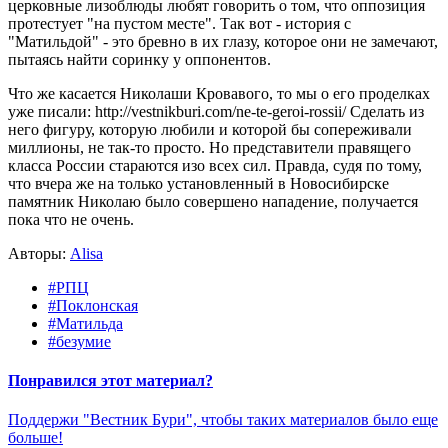
церковные лизоблюды любят говорить о том, что оппозиция
протестует "на пустом месте". Так вот - история с
"Матильдой" - это бревно в их глазу, которое они не замечают,
пытаясь найти соринку у оппонентов.
Что же касается Николаши Кровавого, то мы о его проделках
уже писали: http://vestnikburi.com/ne-te-geroi-rossii/ Сделать из
него фигуру, которую любили и которой бы сопереживали
миллионы, не так-то просто. Но представители правящего
класса России стараются изо всех сил. Правда, судя по тому,
что вчера же на только установленный в Новосибирске
памятник Николаю было совершено нападение, получается
пока что не очень.
Авторы:
Alisa
#РПЦ
#Поклонская
#Матильда
#безумие
Понравился этот материал?
Поддержи "Вестник Бури", чтобы таких материалов было еще
больше!