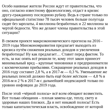
Особо наивные жители России ждут от правительства, что
оно, согласно известному фразеологизму, отдаст в кризис
другу-гражданину последнюю рубаху. Ведь в стране только по
официальной статистике 78 тысяч человек больше полугода
сидят без зарплаты, 4 миллиона безработных и 22 миллиона за
чертой бедности. Что же делают члены правительства в этой
ситуации?
В свежем проекте макроэкономического прогноза на 2016 -
2019 годы Минэкономразвития предлагает выходить из
кризиса путём снижения реальных доходов и увеличения
безработицы! Ну как предлагает… Ставит перед фактом. То
есть, за нас опять всё решили те, кому этот закон принесет
минимальный вред – крупные чиновники и предприниматели
с космическими прибылями. Сокращение реальных доходов в
2016 году составит 2,8 %, а в 2017-м — 0,3 %. Уменьшение же
реальных пенсий должно быть ещё более жёстким — 4,8 % в
2016-м и 2 % в 2017-м с дальнейшей индексацией только по
уровню инфляции до 2019 года.
После этой «чёрной полосы» всё всем обещают возместить.
Вот только обещания – плохая замена еде, теплу, свету и
здоровью наших близких. Да и нет никакой полосы! Есть
только капиталистическая власть, освобождение от которой