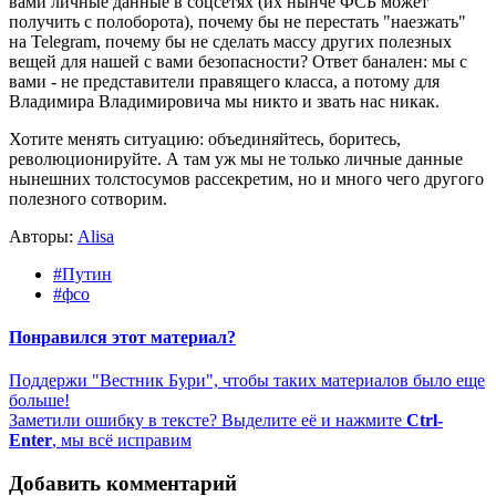
вами личные данные в соцсетях (их нынче ФСБ может
получить с полоборота), почему бы не перестать "наезжать"
на Telegram, почему бы не сделать массу других полезных
вещей для нашей с вами безопасности? Ответ банален: мы с
вами - не представители правящего класса, а потому для
Владимира Владимировича мы никто и звать нас никак.
Хотите менять ситуацию: объединяйтесь, боритесь,
революционируйте. А там уж мы не только личные данные
нынешних толстосумов рассекретим, но и много чего другого
полезного сотворим.
Авторы:
Alisa
#Путин
#фсо
Понравился этот материал?
Поддержи "Вестник Бури", чтобы таких материалов было еще
больше!
Заметили ошибку в тексте? Выделите её и нажмите
Ctrl-
Enter
, мы всё исправим
Добавить комментарий