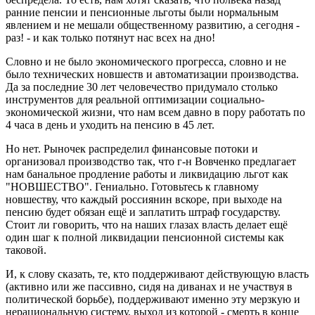
ранние пенсии и пенсионные льготы были нормальным
явлением и не мешали общественному развитию, а сегодня -
раз! - и как только потянут нас всех на дно!
Словно и не было экономического прогресса, словно и не
было технических новшеств и автоматизации производства.
Да за последние 30 лет человечество придумало столько
инструментов для реальной оптимизации социально-
экономической жизни, что нам всем давно в пору работать по
4 часа в день и уходить на пенсию в 45 лет.
Но нет. Рыночек распределил финансовые потоки и
организовал производство так, что г-н Вовченко предлагает
нам банальное продление работы и ликвидацию льгот как
"НОВШЕСТВО". Гениально. Готовьтесь к главному
новшеству, что каждый россиянин вскоре, при выходе на
пенсию будет обязан ещё и заплатить штраф государству.
Стоит ли говорить, что на наших глазах власть делает ещё
один шаг к полной ликвидации пенсионной системы как
таковой.
И, к слову сказать, те, кто поддерживают действующую власть
(активно или же пассивно, сидя на диванах и не участвуя в
политической борьбе), поддерживают именно эту мерзкую и
нерациональную систему, выход из которой - смерть в конце