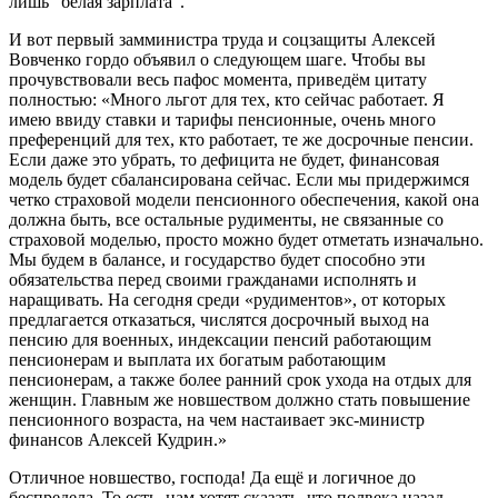
лишь "белая зарплата".
И вот первый замминистра труда и соцзащиты Алексей
Вовченко гордо объявил о следующем шаге. Чтобы вы
прочувствовали весь пафос момента, приведём цитату
полностью: «Много льгот для тех, кто сейчас работает. Я
имею ввиду ставки и тарифы пенсионные, очень много
преференций для тех, кто работает, те же досрочные пенсии.
Если даже это убрать, то дефицита не будет, финансовая
модель будет сбалансирована сейчас. Если мы придержимся
четко страховой модели пенсионного обеспечения, какой она
должна быть, все остальные рудименты, не связанные со
страховой моделью, просто можно будет отметать изначально.
Мы будем в балансе, и государство будет способно эти
обязательства перед своими гражданами исполнять и
наращивать. На сегодня среди «рудиментов», от которых
предлагается отказаться, числятся досрочный выход на
пенсию для военных, индексации пенсий работающим
пенсионерам и выплата их богатым работающим
пенсионерам, а также более ранний срок ухода на отдых для
женщин. Главным же новшеством должно стать повышение
пенсионного возраста, на чем настаивает экс-министр
финансов Алексей Кудрин.»
Отличное новшество, господа! Да ещё и логичное до
беспредела. То есть, нам хотят сказать, что полвека назад