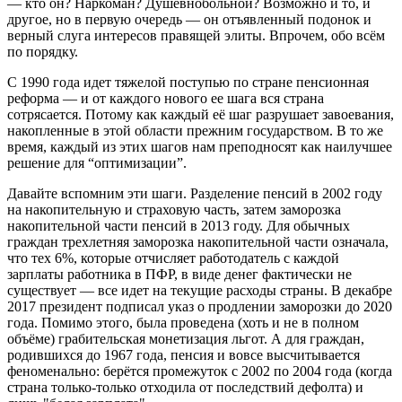
— кто он? Наркоман? Душевнобольной? Возможно и то, и
другое, но в первую очередь — он отъявленный подонок и
верный слуга интересов правящей элиты. Впрочем, обо всём
по порядку.
С 1990 года идет тяжелой поступью по стране пенсионная
реформа — и от каждого нового ее шага вся страна
сотрясается. Потому как каждый её шаг разрушает завоевания,
накопленные в этой области прежним государством. В то же
время, каждый из этих шагов нам преподносят как наилучшее
решение для “оптимизации”.
Давайте вспомним эти шаги. Разделение пенсий в 2002 году
на накопительную и страховую часть, затем заморозка
накопительной части пенсий в 2013 году. Для обычных
граждан трехлетняя заморозка накопительной части означала,
что тех 6%, которые отчисляет работодатель с каждой
зарплаты работника в ПФР, в виде денег фактически не
существует — все идет на текущие расходы страны. В декабре
2017 президент подписал указ о продлении заморозки до 2020
года. Помимо этого, была проведена (хоть и не в полном
объёме) грабительская монетизация льгот. А для граждан,
родившихся до 1967 года, пенсия и вовсе высчитывается
феноменально: берётся промежуток с 2002 по 2004 года (когда
страна только-только отходила от последствий дефолта) и