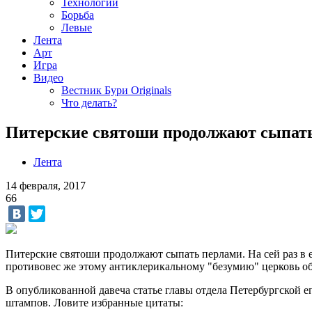
Технологии
Борьба
Левые
Лента
Арт
Игра
Видео
Вестник Бури Originals
Что делать?
Питерские святоши продолжают сыпат
Лента
14 февраля, 2017
66
Питерские святоши продолжают сыпать перлами. На сей раз в 
противовес же этому антиклерикальному "безумию" церковь о
В опубликованной давеча статье главы отдела Петербургской
штампов. Ловите избранные цитаты: