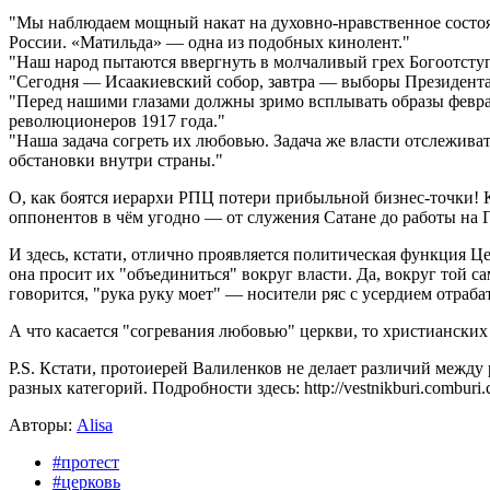
"Мы наблюдаем мощный накат на духовно-нравственное состо
России. «Матильда» — одна из подобных кинолент."
"Наш народ пытаются ввергнуть в молчаливый грех Богоотступ
"Сегодня — Исаакиевский собор, завтра — выборы Президента
"Перед нашими глазами должны зримо всплывать образы феврал
революционеров 1917 года."
"Наша задача согреть их любовью. Задача же власти отслежива
обстановки внутри страны."
О, как боятся иерархи РПЦ потери прибыльной бизнес-точки! 
оппонентов в чём угодно — от служения Сатане до работы на Г
И здесь, кстати, отлично проявляется политическая функция Ц
она просит их "объединиться" вокруг власти. Да, вокруг той 
говорится, "рука руку моет" — носители ряс с усердием отраб
А что касается "согревания любовью" церкви, то христианских
P.S. Кстати, протоиерей Валиленков не делает различий между
разных категорий. Подробности здесь: http://vestnikburi.comburi.co
Авторы:
Alisa
#протест
#церковь