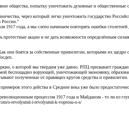
яние общества, попытку уничтожить духовные и общественные 
ничества, через который легко уничтожить государство Российс
 России."
я 1917 года, а мы слепо начинаем повторять ошибки столетней
ть протестные акции и не дать возможности определённым силам
Как они боятся за собственные привилегии, которыми их щедро
осдеп.
еркви, о которой мы твердим уже давно. РПЦ призывает граждан
самой беспощадно ворующей, уничтожающей экономику, образовани
атывают полученные от правящих кругов средства и привилегии.
 примеров этого действа в Средние века уже было предостаточно
 революционным процессом 1917 года и Майданом - то ли из глуп
m/o-revolyutsii-i-revolyutsii-k-voprosu-o-s/