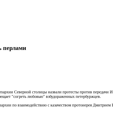
ь перлами
епархии Cеверной столицы назвали протесты против передачи И
бещает "согреть любовью" взбудораженных петербуржцев.
 епархии по взаимодействию с казачеством протоиерея Дмитрие