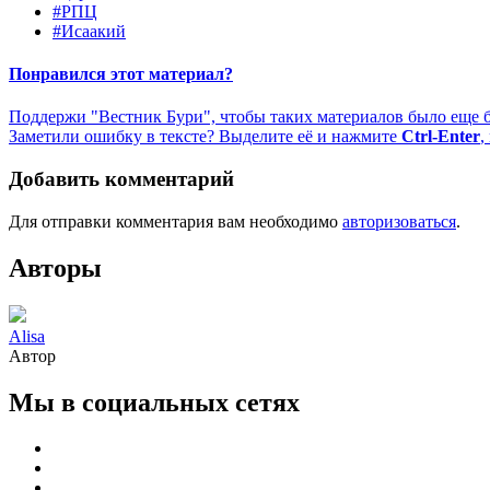
#РПЦ
#Исаакий
Понравился этот материал?
Поддержи "Вестник Бури", чтобы таких материалов было еще 
Заметили ошибку в тексте? Выделите её и нажмите
Ctrl-Enter
,
Добавить комментарий
Для отправки комментария вам необходимо
авторизоваться
.
Авторы
Alisa
Автор
Мы в социальных сетях