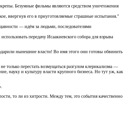
скрепы. Безумные фильмы являются средством уничтожения
кое, ввергнув его в приуготовляемые страшные испытания."
 давности — идём за людьми, последователями
 использовать передачу Исаакиевского собора для взрыва
 одарили нынешние власти! Во имя этого они готовы обвинить
 не только перестать возмущаться разгулом клерикализма —
е, науку и культуру власти крупного бизнеса. Но тут уж, как
.
ости, то ли из хитрости. Между тем, это события качественно